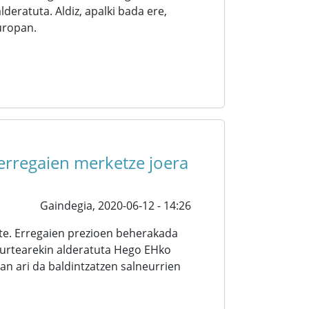
deratuta. Aldiz, apalki bada ere,
Europan.
 erregaien merketze joera
Gaindegia,
2020-06-12 - 14:26
ute. Erregaien prezioen beherakada
 urtearekin alderatuta Hego EHko
an ari da baldintzatzen salneurrien