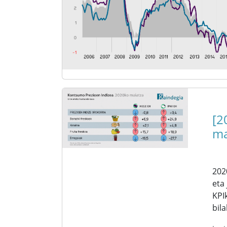
[2
ma
202
eta
KPI
bil