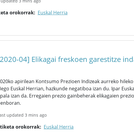
 updated 3 mins ago
keta orokorrak
Euskal Herria
[2020-04] Elikagai freskoen garestitze in
020ko apirilean Kontsumo Prezioen Indizeak aurreko hilek
ego Euskal Herrian, hazkunde negatiboa izan du. Ipar Euska
pala izan da. Erregaien prezio gainbeherak elikagaien prezi
enboran.
ast updated 3 mins ago
tiketa orokorrak
Euskal Herria