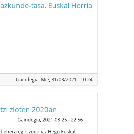
hazkunde-tasa. Euskal Herria
Gaindegia,
Mié, 31/03/2021 - 10:24
utzi zioten 2020an
Gaindegia,
2021-03-25 - 22:56
behera egin zuen iaz Hego Euskal,