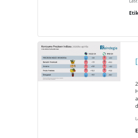
Last
Eti
2
H
a
d
L
E