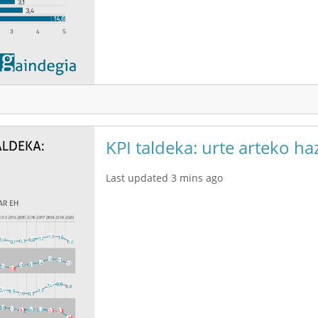
KPI taldeka: urte arteko ha
Last updated 3 mins ago