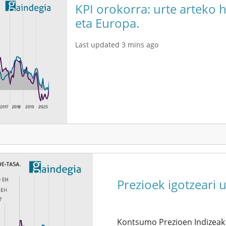
KPI orokorra: urte arteko 
eta Europa.
Last updated 3 mins ago
Prezioek igotzeari 
Kontsumo Prezioen Indizeak 