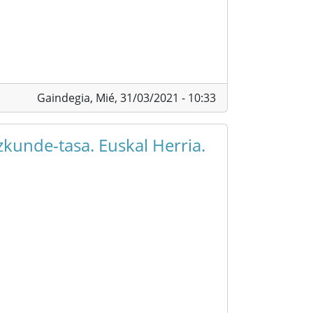
Gaindegia,
Mié, 31/03/2021 - 10:33
zkunde-tasa. Euskal Herria.