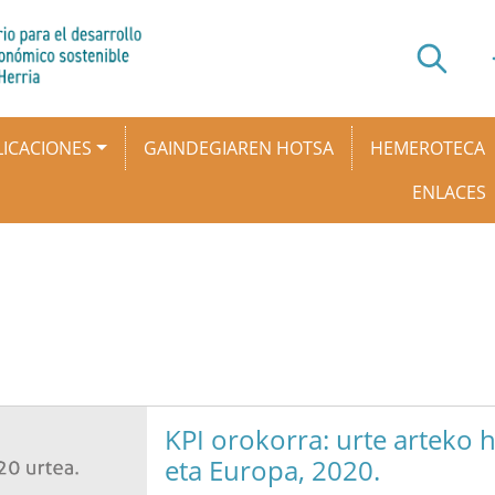
ICACIONES
GAINDEGIAREN HOTSA
HEMEROTECA
ENLACES
KPI orokorra: urte arteko 
eta Europa, 2020.