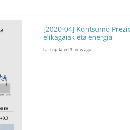
[2020-04] Kontsumo Prezio
elikagaiak eta energia
Last updated 3 mins ago