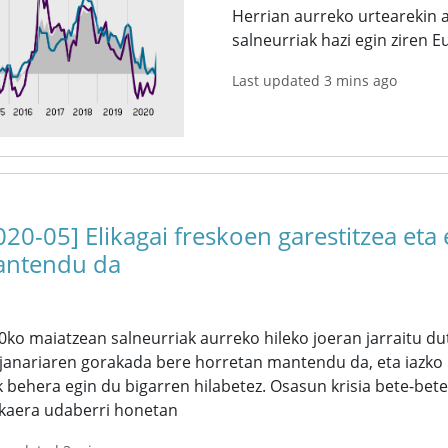
Herrian aurreko urtearekin al
salneurriak hazi egin ziren 
Last updated 3 mins ago
020-05] Elikagai freskoen garestitzea eta
ntendu da
0ko maiatzean salneurriak aurreko hileko joeran jarraitu d
 janariaren gorakada bere horretan mantendu da, eta iazko
k behera egin du bigarren hilabetez. Osasun krisia bete-bete
akaera udaberri honetan