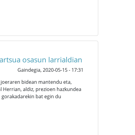
dartsua osasun larrialdian
Gaindegia,
2020-05-15 - 17:31
o joeraren bidean mantendu eta,
l Herrian, aldiz, prezioen hazkundea
o gorakadarekin bat egin du