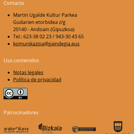
Contacto
Martin Ugalde Kultur Parkea
Gudarien etorbidea z/g
20140 - Andoain (Gipuzkoa)
Tel.: 623-38 02 23 / 943-30 43 65
komunikazioa@gaindegia.eus
Uso contenidos
Notas legales
Política de privacidad
Patrocinadores