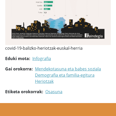
covid-19-balizko-heriotzak-euskal-herria
Eduki mota
Infografia
Gai orokorra
Mendekotasuna eta babes soziala
Demografia eta familia-egitura
Heriotzak
Etiketa orokorrak
Osasuna