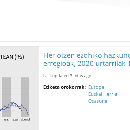
Heriotzen ezohiko hazkund
erregioak, 2020 urtarrilak 1
Last updated 3 mins ago
Etiketa orokorrak
Europa
Euskal Herria
Osasuna