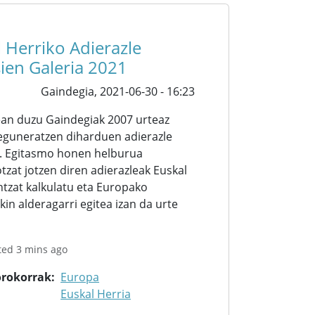
 Herriko Adierazle
ien Galeria 2021
Gaindegia,
2021-06-30 - 16:23
ean duzu Gaindegiak 2007 urteaz
 eguneratzen diharduen adierazle
. Egitasmo honen helburua
tzat jotzen diren adierazleak Euskal
ntzat kalkulatu eta Europako
kin alderagarri egitea izan da urte
ted 3 mins ago
orokorrak
Europa
Euskal Herria