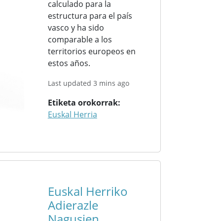
calculado para la
estructura para el país
vasco y ha sido
comparable a los
territorios europeos en
estos años.
Last updated 3 mins ago
Etiketa orokorrak
Euskal Herria
Euskal Herriko
Adierazle
Nagusien