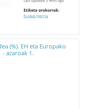
Last updated 3 mins ago
Etiketa orokorrak
Euskal Herria
ea (%). EH eta Europako
 - azaroak 1.