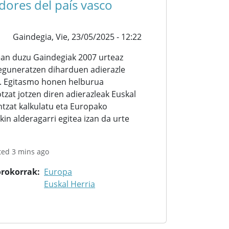
dores del país vasco
Gaindegia,
Vie, 23/05/2025 - 12:22
ean duzu Gaindegiak 2007 urteaz
 eguneratzen diharduen adierazle
. Egitasmo honen helburua
tzat jotzen diren adierazleak Euskal
ntzat kalkulatu eta Europako
kin alderagarri egitea izan da urte
ted 3 mins ago
orokorrak
Europa
Euskal Herria