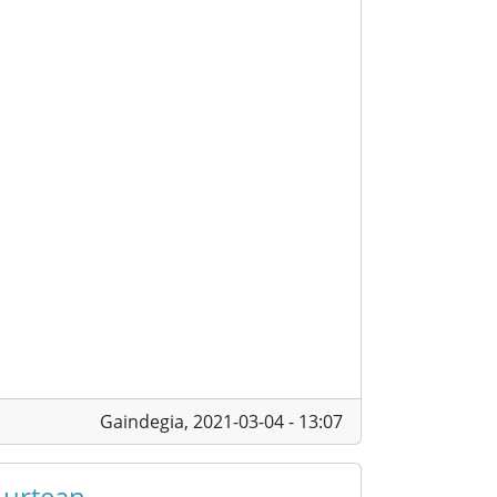
Gaindegia,
2021-03-04 - 13:07
 urtean