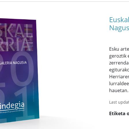
Euskal
Nagus
Esku art
geroztik
zerrenda
egiturako
Herriare
lurraldee
hauetan.
Last upda
Etiketa 