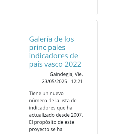
Galería de los
principales
indicadores del
país vasco 2022
Gaindegia,
Vie,
23/05/2025 - 12:21
Tiene un nuevo
número de la lista de
indicadores que ha
actualizado desde 2007.
El propósito de este
proyecto se ha