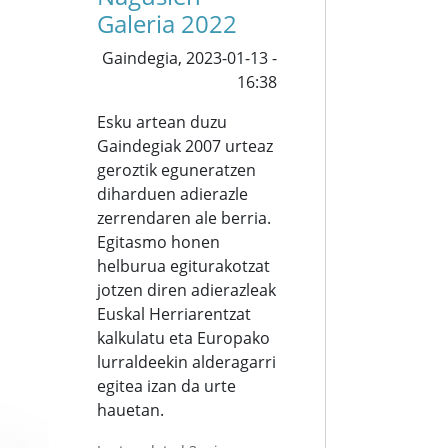
Galeria 2022
Gaindegia,
2023-01-13 -
16:38
Esku artean duzu
Gaindegiak 2007 urteaz
geroztik eguneratzen
diharduen adierazle
zerrendaren ale berria.
Egitasmo honen
helburua egiturakotzat
jotzen diren adierazleak
Euskal Herriarentzat
kalkulatu eta Europako
lurraldeekin alderagarri
egitea izan da urte
hauetan.