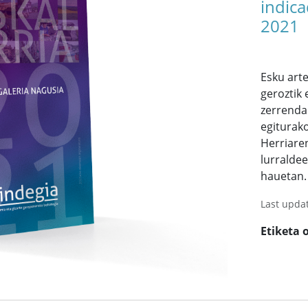
indica
2021
Esku art
geroztik
zerrenda
egiturako
Herriare
lurraldee
hauetan.
Last upda
Etiketa 