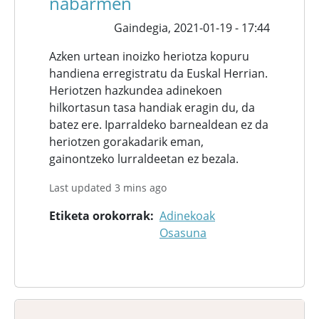
nabarmen
Gaindegia,
2021-01-19 - 17:44
Azken urtean inoizko heriotza kopuru
handiena erregistratu da Euskal Herrian.
Heriotzen hazkundea adinekoen
hilkortasun tasa handiak eragin du, da
batez ere. Iparraldeko barnealdean ez da
heriotzen gorakadarik eman,
gainontzeko lurraldeetan ez bezala.
Last updated 3 mins ago
Etiketa orokorrak
Adinekoak
Osasuna