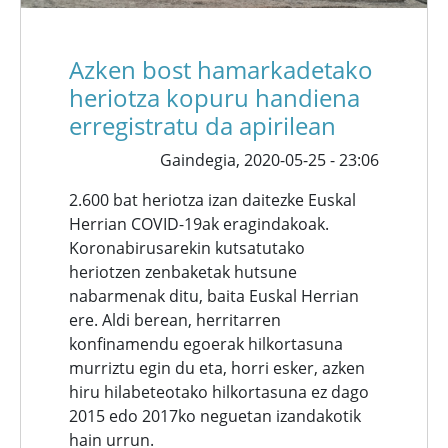
Azken bost hamarkadetako
heriotza kopuru handiena
erregistratu da apirilean
Gaindegia,
2020-05-25 - 23:06
2.600 bat heriotza izan daitezke Euskal
Herrian COVID-19ak eragindakoak.
Koronabirusarekin kutsatutako
heriotzen zenbaketak hutsune
nabarmenak ditu, baita Euskal Herrian
ere. Aldi berean, herritarren
konfinamendu egoerak hilkortasuna
murriztu egin du eta, horri esker, azken
hiru hilabeteotako hilkortasuna ez dago
2015 edo 2017ko neguetan izandakotik
hain urrun.