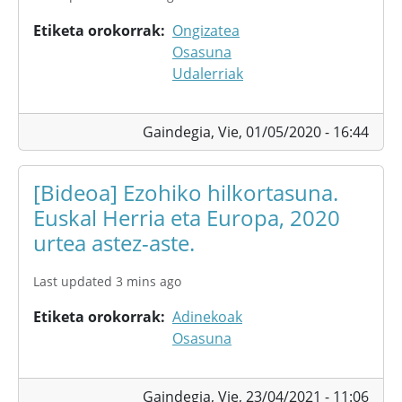
Etiketa orokorrak
Ongizatea
Osasuna
Udalerriak
Gaindegia,
Vie, 01/05/2020 - 16:44
[Bideoa] Ezohiko hilkortasuna.
Euskal Herria eta Europa, 2020
urtea astez-aste.
Last updated 3 mins ago
Etiketa orokorrak
Adinekoak
Osasuna
Gaindegia,
Vie, 23/04/2021 - 11:06