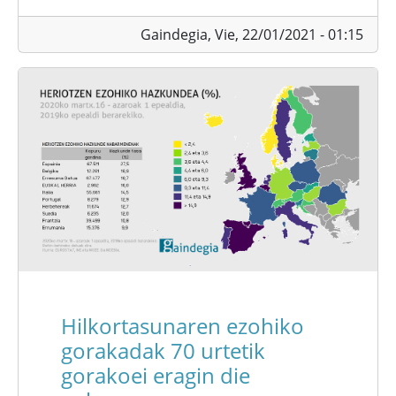
Gaindegia,
Vie, 22/01/2021 - 01:15
Hilkortasunaren ezohiko
gorakadak 70 urtetik
gorakoei eragin die