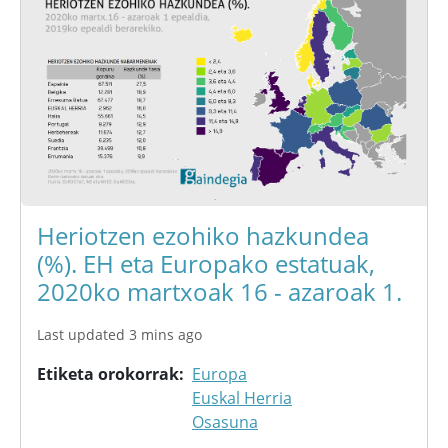
Heriotzen ezohiko hazkundea
(%). EH eta Europako estatuak,
2020ko martxoak 16 - azaroak 1.
Last updated 3 mins ago
Etiketa orokorrak
Europa
Euskal Herria
Osasuna