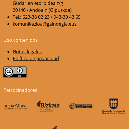
Gudarien etorbidea z/g
20140 - Andoain (Gipuzkoa)
Tel.: 623-38 02 23 / 943-30 43 65
komunikazioa@gaindegia.eus
Uso contenidos
Notas legales
Política de privacidad
Patrocinadores