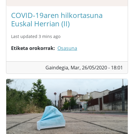
COVID-19aren hilkortasuna
Euskal Herrian (II)
Last updated 3 mins ago
Etiketa orokorrak
Osasuna
Gaindegia,
Mar, 26/05/2020 - 18:01