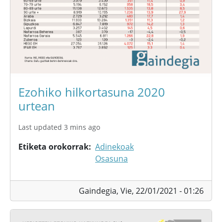
Ezohiko hilkortasuna 2020
urtean
Last updated 3 mins ago
Etiketa orokorrak
Adinekoak
Osasuna
Gaindegia,
Vie, 22/01/2021 - 01:26