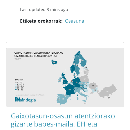
Last updated 3 mins ago
Etiketa orokorrak
Osasuna
Gaixotasun-osasun atentziorako
gizarte babes-maila. EH eta