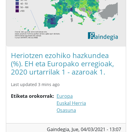
Heriotzen ezohiko hazkundea
(%). EH eta Europako erregioak,
2020 urtarrilak 1 - azaroak 1.
Last updated 3 mins ago
Etiketa orokorrak
Europa
Euskal Herria
Osasuna
Gaindegia,
Jue, 04/03/2021 - 13:07