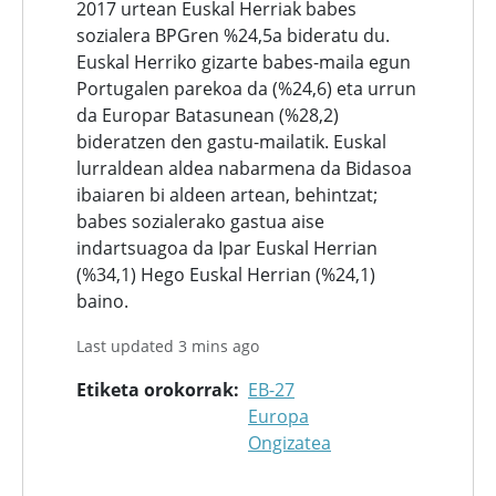
2017 urtean Euskal Herriak babes
sozialera BPGren %24,5a bideratu du.
Euskal Herriko gizarte babes-maila egun
Portugalen parekoa da (%24,6) eta urrun
da Europar Batasunean (%28,2)
bideratzen den gastu-mailatik. Euskal
lurraldean aldea nabarmena da Bidasoa
ibaiaren bi aldeen artean, behintzat;
babes sozialerako gastua aise
indartsuagoa da Ipar Euskal Herrian
(%34,1) Hego Euskal Herrian (%24,1)
baino.
Last updated 3 mins ago
Etiketa orokorrak
EB-27
Europa
Ongizatea