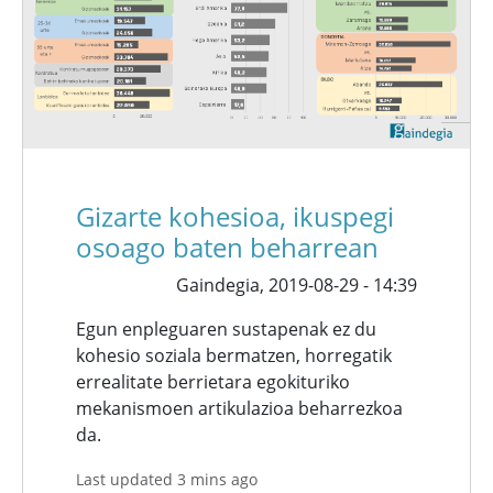
Gizarte kohesioa, ikuspegi
osoago baten beharrean
Gaindegia,
2019-08-29 - 14:39
Egun enpleguaren sustapenak ez du
kohesio soziala bermatzen, horregatik
errealitate berrietara egokituriko
mekanismoen artikulazioa beharrezkoa
da.
Last updated 3 mins ago