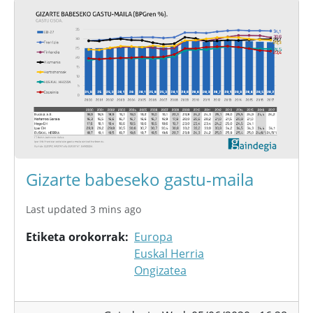
Gizarte babeseko gastu-maila
Last updated 3 mins ago
Etiketa orokorrak
Europa
Euskal Herria
Ongizatea