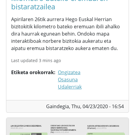
bistaratzailea
Apirilaren 26tik aurrera Hego Euskal Herrian
bizitokitik kilometro bateko eremuan ibili ahalko
dira haurrak egunean behin. Ondoko mapa
interaktiboak norbere bizitokia aukeratu eta
aipatu eremua bistaratzeko aukera ematen du.
Last updated 3 mins ago
Etiketa orokorrak
Ongizatea
Osasuna
Udalerriak
Gaindegia,
Thu, 04/23/2020 - 16:54