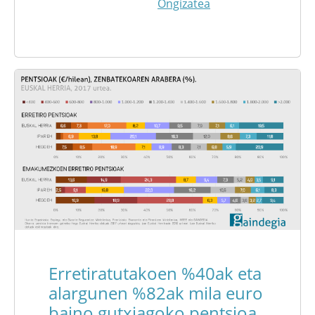
Ongizatea
Erretiratutakoen %40ak eta
alargunen %82ak mila euro
baino gutxiagoko pentsioa