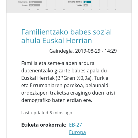
Familientzako babes sozial
ahula Euskal Herrian
Gaindegia,
2019-08-29 - 14:29
Familia eta seme-alaben ardura
dutenentzako gizarte babes apala du
Euskal Herriak (BPGren %0,9a), Turkia
eta Errumaniaren parekoa, belaunaldi
ordezkapen traketsa eragingo duen krisi
demografiko baten erdian ere.
Last updated 3 mins ago
Etiketa orokorrak
EB-27
Europa