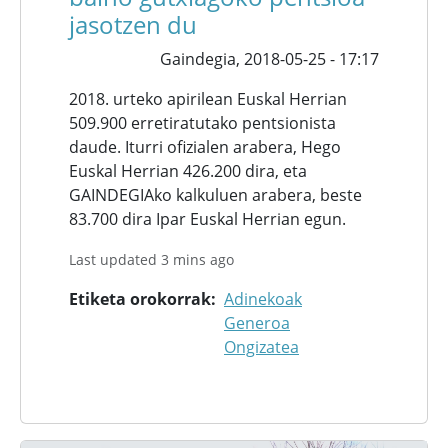
jasotzen du
Gaindegia,
2018-05-25 - 17:17
2018. urteko apirilean Euskal Herrian
509.900 erretiratutako pentsionista
daude. Iturri ofizialen arabera, Hego
Euskal Herrian 426.200 dira, eta
GAINDEGIAko kalkuluen arabera, beste
83.700 dira Ipar Euskal Herrian egun.
Last updated 3 mins ago
Etiketa orokorrak
Adinekoak
Generoa
Ongizatea