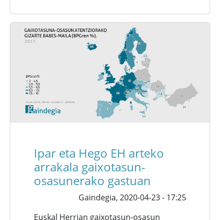
Ipar eta Hego EH arteko
arrakala gaixotasun-
osasunerako gastuan
Gaindegia,
2020-04-23 - 17:25
Euskal Herrian gaixotasun-osasun