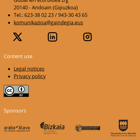
20140 - Andoain (Gipuzkoa)
Tel.: 623-38 02 23 / 943-30 43 65
komunikazioa@gaindegia.eus
Content use
Legal notices
Privacy policy
Sponsors