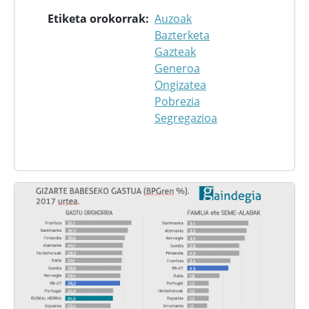
Etiketa orokorrak
Auzoak
Bazterketa
Gazteak
Generoa
Ongizatea
Pobrezia
Segregazioa