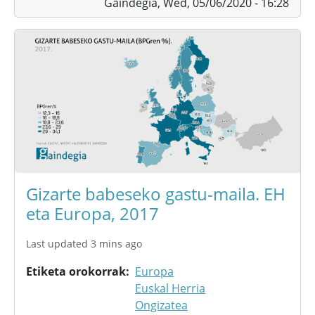
Gaindegia,
Wed, 05/06/2020 - 16:28
Gizarte babeseko gastu-maila. EH
eta Europa, 2017
Last updated 3 mins ago
Etiketa orokorrak
Europa
Euskal Herria
Ongizatea