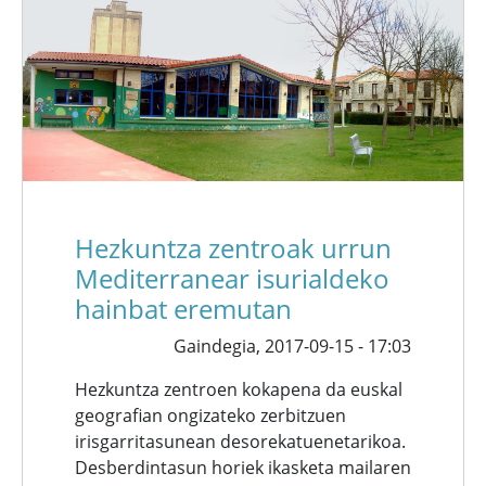
Hezkuntza zentroak urrun
Mediterranear isurialdeko
hainbat eremutan
Gaindegia,
2017-09-15 - 17:03
Hezkuntza zentroen kokapena da euskal
geografian ongizateko zerbitzuen
irisgarritasunean desorekatuenetarikoa.
Desberdintasun horiek ikasketa mailaren