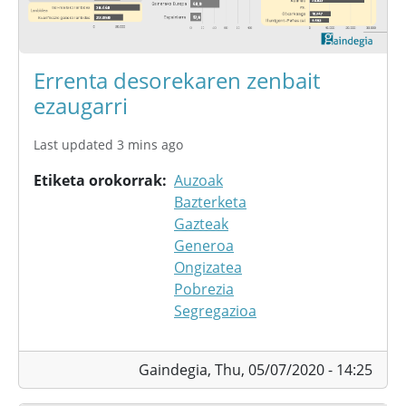
Errenta desorekaren zenbait
ezaugarri
Last updated 3 mins ago
Etiketa orokorrak
Auzoak
Bazterketa
Gazteak
Generoa
Ongizatea
Pobrezia
Segregazioa
Gaindegia,
Thu, 05/07/2020 - 14:25