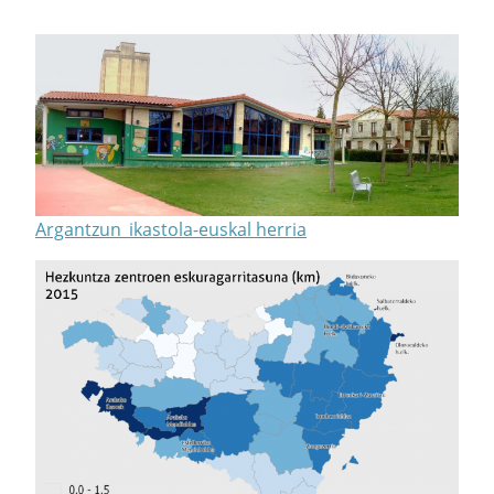
Argantzun_ikastola-euskal herria