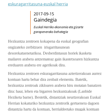
eskuragarritasuna-euskal herria
2017-09-15
Gaindegia
Euskal Herriko ekonomia eta gizarte
garapenerako behategia
Hezkuntza zentroen kokapena da euskal geografian
ongizateko zerbitzuen irisgarritasunean
desorekatuenetarikoa
. Desberdintasun horiek
ikasketa
mailaren arabera antzemateaz gain ikastetxearen hizkuntza
ereduaren arabera ere agerikoak dira.
Hezkuntza zentroen eskuragarritasuna aztertzerakoan aurrez
kontuan hartu behar dira zenbait elementu. Batetik,
hezkuntza zentroak zikloaren arabera hiru motatan banatzen
dira: haur, lehen eta bigarren hezkuntzakoak (Lanbide
Heziketa barne). Bestetik, distantziak neurtzerakoan Euskal
Herrian kokaturiko hezkuntza zentrorik gertuenera dagoen
distantzia hartu da kontuan, herrialdeetako mugak kontuan