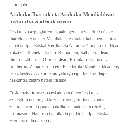
hartu gabe.
Arabako Ibarrak eta Arabako Mendialdean
hezkuntza zentroak urrun
Hezkuntza azpiegituren mapak a
gerian uzten du Arabako
Ibarrek eta Arabako Mendialdea eskualde kaltetuenen artean
daudela, Ipar Euskal Herriko eta Nafarroa Garaiko ekialdean
kokatzen direnekin batera. Bidaxunen, Salbaterraldean,
Iholdi-Oztibarren, Oloroealdean, Erronkari-Zaraitzun,
Irunberrin, Zangozerrian edo Estellerriko Mendebaldean ere,
bataz bestez, 7,5 km baino gehiago egin beharra dago
hezkuntza zentro batera iristeko.
Euskarazko formazioa eskaintzen duten hezkuntza
azpiegituretara argazkia zedarrituz gero, irakaskuntza
zentroen urruntasuna aipaturiko eskualdeetan ezezik,
urruntasuna Nafarroa Garaiko hegoalde eta Ipar Euskal
Herri osora hedatzen da.