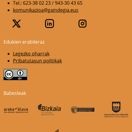
Tel.: 623-38 02 23 / 943-30 43 65
komunikazioa@gaindegia.eus
Edukien erabileraz
Legezko oharrak
Pribatutasun politikak
Babesleak