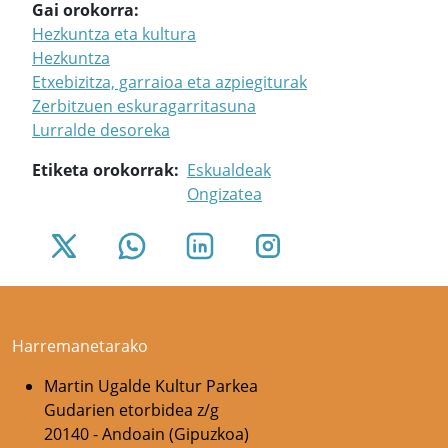
Gai orokorra
Hezkuntza eta kultura
Hezkuntza
Etxebizitza, garraioa eta azpiegiturak
Zerbitzuen eskuragarritasuna
Lurralde desoreka
Etiketa orokorrak
Eskualdeak
Ongizatea
Harremanetarako
Martin Ugalde Kultur Parkea
Gudarien etorbidea z/g
20140 - Andoain (Gipuzkoa)