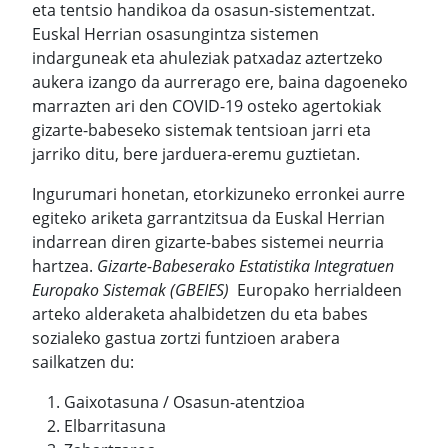
eta tentsio handikoa da osasun-sistementzat.
Euskal Herrian osasungintza sistemen
indarguneak eta ahuleziak patxadaz aztertzeko
aukera izango da aurrerago ere, baina dagoeneko
marrazten ari den COVID-19 osteko agertokiak
gizarte-babeseko sistemak tentsioan jarri eta
jarriko ditu, bere jarduera-eremu guztietan.
Ingurumari honetan, etorkizuneko erronkei aurre
egiteko ariketa garrantzitsua da Euskal Herrian
indarrean diren gizarte-babes sistemei neurria
hartzea.
Gizarte-Babeserako Estatistika Integratuen
Europako Sistemak (GBEIES)
Europako herrialdeen
arteko alderaketa ahalbidetzen du eta babes
sozialeko gastua zortzi funtzioen arabera
sailkatzen du:
Gaixotasuna / Osasun-atentzioa
Elbarritasuna