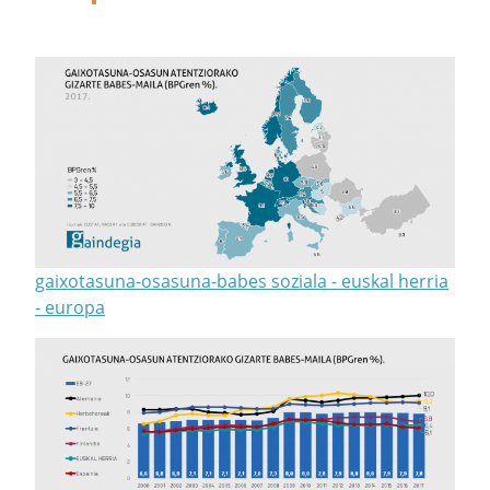
gaixotasuna-osasuna-babes soziala - euskal herria
- europa