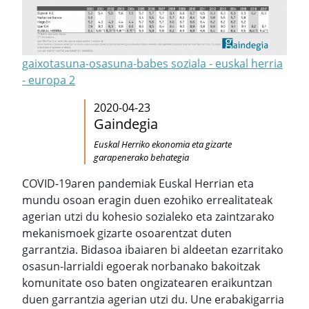
gaixotasuna-osasuna-babes soziala - euskal herria
- europa 2
2020-04-23
Gaindegia
Euskal Herriko ekonomia eta gizarte
garapenerako behategia
COVID-19aren pandemiak Euskal Herrian eta
mundu osoan eragin duen ezohiko errealitateak
agerian utzi du kohesio sozialeko eta zaintzarako
mekanismoek gizarte osoarentzat duten
garrantzia. Bidasoa ibaiaren bi aldeetan ezarritako
osasun-larrialdi egoerak norbanako bakoitzak
komunitate oso baten ongizatearen eraikuntzan
duen garrantzia agerian utzi du. Une erabakigarria