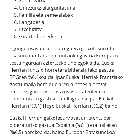
Zahartzaroa
Umezurtz-alarguntasuna
Familia eta seme-alabak
Langabezia
Etxebizitza
Gizarte-bazterkeria
Egungo osasun larrialdi egoera gaixotasun eta
osasun-atentzioaren funtzioko gastua Europako
testuinguruan aztertzeko une egokia da. Euskal
Herrian funtzio horretara bideratutako gastua
BPGren %6,4koa da. Ipar Euskal Herriak Frantziako
gastu-maila bera duelaren hipotesia ontzat
emanez, gaixotasun eta osasun-atentziora
bideratutako gastua handiagoa da Ipar Euskal
Herrian (%9,1) Hego Euskal Herrian (%6,2) baino.
Euskal Herrian gaixotasun/osasun-atentzioari
bideraturiko gastua Espainia (%6,1) eta Italiaren
(%6,5) parekoa da, baina Europar Batasunekoa