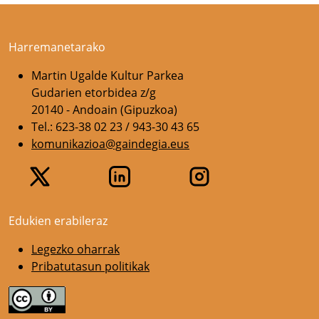
Harremanetarako
Martin Ugalde Kultur Parkea
Gudarien etorbidea z/g
20140 - Andoain (Gipuzkoa)
Tel.: 623-38 02 23 / 943-30 43 65
komunikazioa@gaindegia.eus
Edukien erabileraz
Legezko oharrak
Pribatutasun politikak