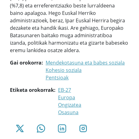
(%7,8) eta erreferentziazko beste lurraldeena
baino apalagoa. Hego Euskal Herriko
administrazioek, beraz, Ipar Euskal Herrira begira
dezakete eta handik ikasi. Are gehiago, Europako
Batasunaren baitako muga administratiboa
izanda, politikak harmonizatu eta gizarte babeseko
eremu lankidea osatze aldera.
Gai orokorra
Mendekotasuna eta babes soziala
Kohesio soziala
Pentsioak
Etiketa orokorrak
EB-27
Europa
Ongizatea
Osasuna