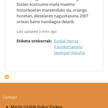
fosilen kontsumo-maila maximo
historikoetan mantenduko da, oraingo
honetan, dieselaren nagusitasuna 2007
urtean baino handiagoa delarik.
Last updated 3 mins ago
Etiketa orokorrak
Euskal Herria
Iraunkortasuna
Jasangarritasuna
Contact
Martin Ugalde Kultur Parkea