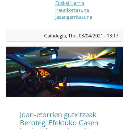
Euskal Herria
Iraunkortasuna
Jasangarritasuna
Gaindegia,
Thu, 03/04/2021 - 13:17
Joan-etorrien gutxitzeak
Berotegi Efektuko Gasen