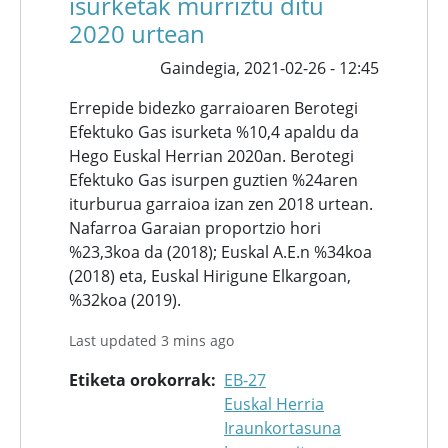
isurketak murriztu ditu
2020 urtean
Gaindegia,
2021-02-26 - 12:45
Errepide bidezko garraioaren Berotegi
Efektuko Gas isurketa %10,4 apaldu da
Hego Euskal Herrian 2020an. Berotegi
Efektuko Gas isurpen guztien %24aren
iturburua garraioa izan zen 2018 urtean.
Nafarroa Garaian proportzio hori
%23,3koa da (2018); Euskal A.E.n %34koa
(2018) eta, Euskal Hirigune Elkargoan,
%32koa (2019).
Last updated 3 mins ago
Etiketa orokorrak
EB-27
Euskal Herria
Iraunkortasuna