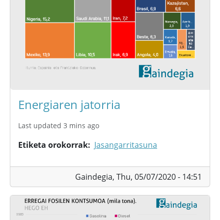
Energiaren jatorria
Last updated 3 mins ago
Etiketa orokorrak
Jasangarritasuna
Gaindegia,
Thu, 05/07/2020 - 14:51