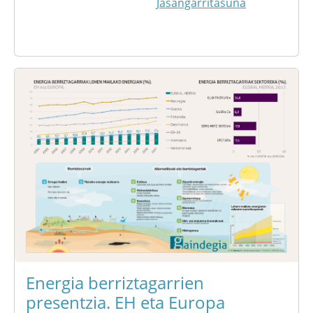
Jasangarritasuna
Energia berriztagarrien
presentzia. EH eta Europa