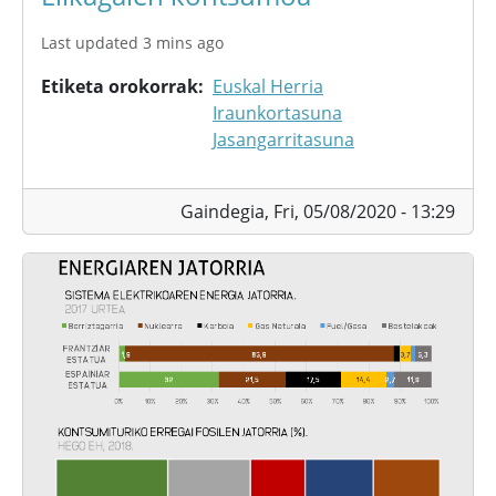
Last updated 3 mins ago
Etiketa orokorrak
Euskal Herria
Iraunkortasuna
Jasangarritasuna
Gaindegia,
Fri, 05/08/2020 - 13:29