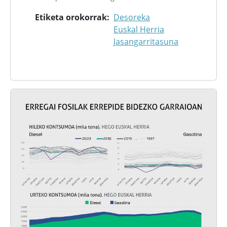
Etiketa orokorrak
Desoreka
Euskal Herria
Jasangarritasuna