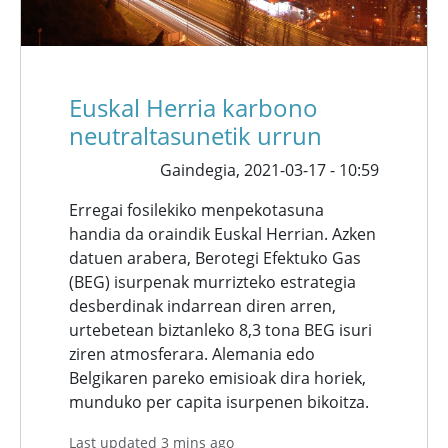
Euskal Herria karbono
neutraltasunetik urrun
Gaindegia,
2021-03-17 - 10:59
Erregai fosilekiko menpekotasuna
handia da oraindik Euskal Herrian. Azken
datuen arabera, Berotegi Efektuko Gas
(BEG) isurpenak murrizteko estrategia
desberdinak indarrean diren arren,
urtebetean biztanleko 8,3 tona BEG isuri
ziren atmosferara. Alemania edo
Belgikaren pareko emisioak dira horiek,
munduko per capita isurpenen bikoitza.
Last updated 3 mins ago