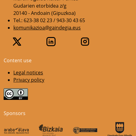
Gudarien etorbidea z/g
20140 - Andoain (Gipuzkoa)
Tel.: 623-38 02 23 / 943-30 43 65
komunikazioa@gaindegia.eus
Content use
Legal notices
Privacy policy
Sponsors