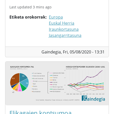
Last updated 3 mins ago
Etiketa orokorrak
Europa
Euskal Herria
Iraunkortasuna
Jasangarritasuna
Gaindegia,
Fri, 05/08/2020 - 13:31
Elikagaien kontsumoa