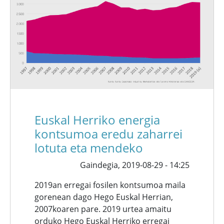
Euskal Herriko energia
kontsumoa eredu zaharrei
lotuta eta mendeko
Gaindegia,
2019-08-29 - 14:25
2019an erregai fosilen kontsumoa maila
gorenean dago Hego Euskal Herrian,
2007koaren pare. 2019 urtea amaitu
orduko Hego Euskal Herriko erregai