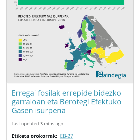
Erregai fosilak errepide bidezko
garraioan eta Berotegi Efektuko
Gasen isurpena
Last updated 3 mins ago
Etiketa orokorrak
EB-27