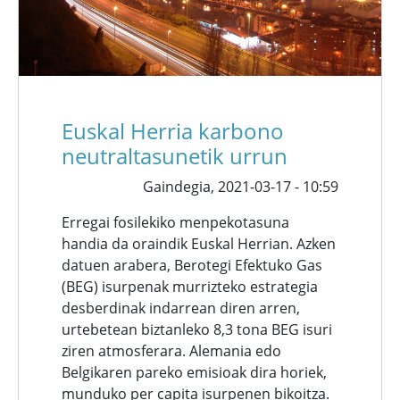
Euskal Herria karbono
neutraltasunetik urrun
Gaindegia,
2021-03-17 - 10:59
Erregai fosilekiko menpekotasuna
handia da oraindik Euskal Herrian. Azken
datuen arabera, Berotegi Efektuko Gas
(BEG) isurpenak murrizteko estrategia
desberdinak indarrean diren arren,
urtebetean biztanleko 8,3 tona BEG isuri
ziren atmosferara. Alemania edo
Belgikaren pareko emisioak dira horiek,
munduko per capita isurpenen bikoitza.