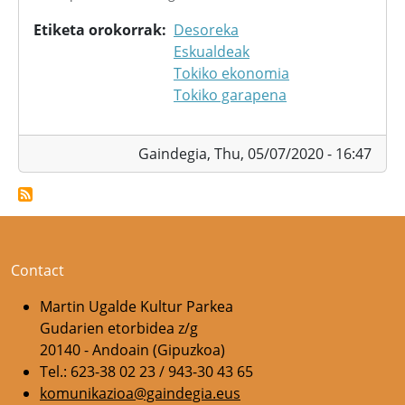
Etiketa orokorrak
Desoreka
Eskualdeak
Tokiko ekonomia
Tokiko garapena
Gaindegia,
Thu, 05/07/2020 - 16:47
Contact
Martin Ugalde Kultur Parkea
Gudarien etorbidea z/g
20140 - Andoain (Gipuzkoa)
Tel.: 623-38 02 23 / 943-30 43 65
komunikazioa@gaindegia.eus