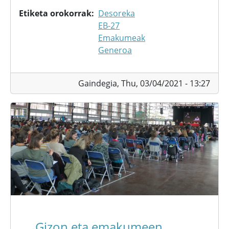
Etiketa orokorrak
Desoreka
EB-27
Emakumeak
Generoa
Gaindegia,
Thu, 03/04/2021 - 13:27
Gizon eta emakumeen