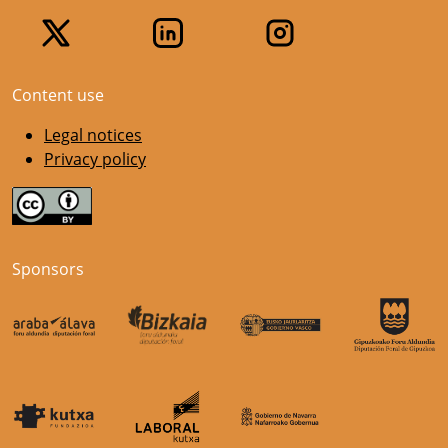
Content use
Legal notices
Privacy policy
Sponsors