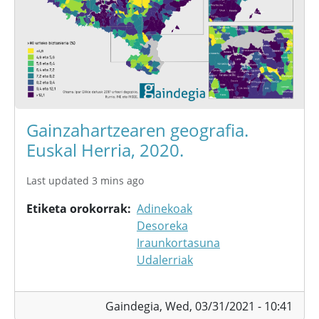
Gainzahartzearen geografia.
Euskal Herria, 2020.
Last updated 3 mins ago
Etiketa orokorrak
Adinekoak
Desoreka
Iraunkortasuna
Udalerriak
Gaindegia,
Wed, 03/31/2021 - 10:41