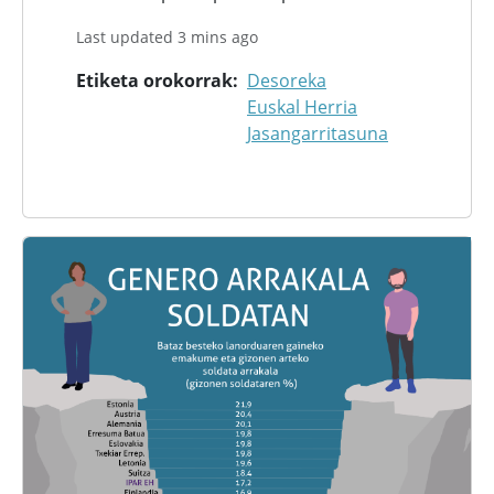
Last updated 3 mins ago
Etiketa orokorrak
Desoreka
Euskal Herria
Jasangarritasuna