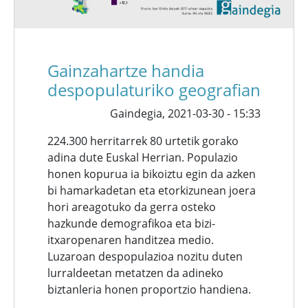
Gainzahartze handia
despopulaturiko geografian
Gaindegia,
2021-03-30 - 15:33
224.300 herritarrek 80 urtetik gorako
adina dute Euskal Herrian. Populazio
honen kopurua ia bikoiztu egin da azken
bi hamarkadetan eta etorkizunean joera
hori areagotuko da gerra osteko
hazkunde demografikoa eta bizi-
itxaropenaren handitzea medio.
Luzaroan despopulazioa nozitu duten
lurraldeetan metatzen da adineko
biztanleria honen proportzio handiena.