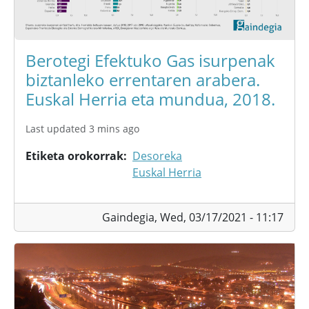
Berotegi Efektuko Gas isurpenak
biztanleko errentaren arabera.
Euskal Herria eta mundua, 2018.
Last updated 3 mins ago
Etiketa orokorrak
Desoreka
Euskal Herria
Gaindegia,
Wed, 03/17/2021 - 11:17