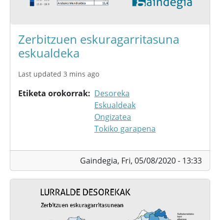
Zerbitzuen eskuragarritasuna
eskualdeka
Last updated 3 mins ago
Etiketa orokorrak
Desoreka
Eskualdeak
Ongizatea
Tokiko garapena
Gaindegia,
Fri, 05/08/2020 - 13:33