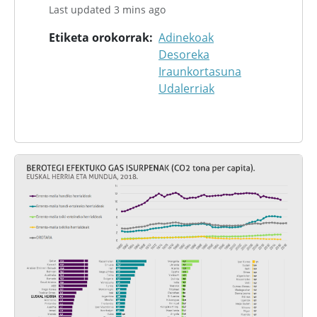
Last updated 3 mins ago
Etiketa orokorrak
Adinekoak
Desoreka
Iraunkortasuna
Udalerriak