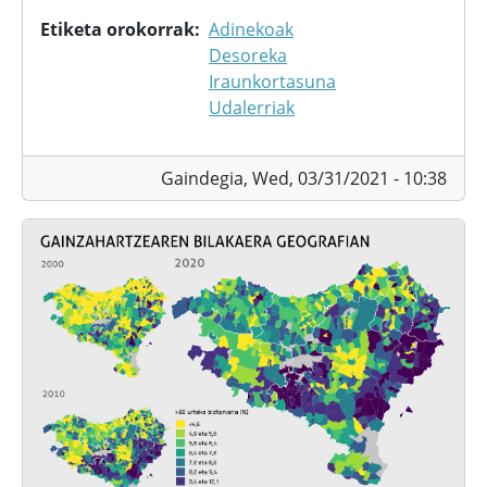
Etiketa orokorrak
Adinekoak
Desoreka
Iraunkortasuna
Udalerriak
Gaindegia,
Wed, 03/31/2021 - 10:38