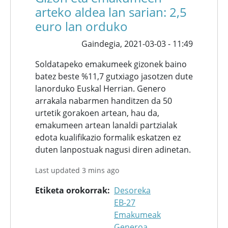
arteko aldea lan sarian: 2,5
euro lan orduko
Gaindegia,
2021-03-03 - 11:49
Soldatapeko emakumeek gizonek baino
batez beste %11,7 gutxiago jasotzen dute
lanorduko Euskal Herrian. Genero
arrakala nabarmen handitzen da 50
urtetik gorakoen artean, hau da,
emakumeen artean lanaldi partzialak
edota kualifikazio formalik eskatzen ez
duten lanpostuak nagusi diren adinetan.
Last updated 3 mins ago
Etiketa orokorrak
Desoreka
EB-27
Emakumeak
Generoa