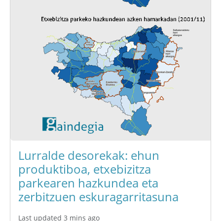
Lurralde desorekak: ehun
produktiboa, etxebizitza
parkearen hazkundea eta
zerbitzuen eskuragarritasuna
Last updated 3 mins ago