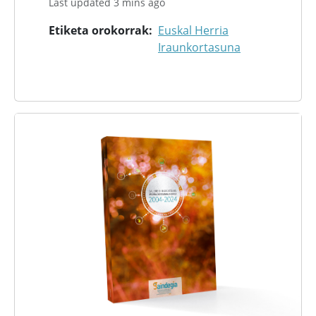
Last updated 3 mins ago
Etiketa orokorrak
Euskal Herria
Iraunkortasuna