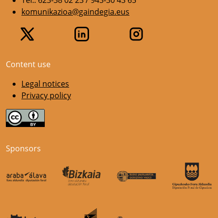
komunikazioa@gaindegia.eus
Content use
Legal notices
Privacy policy
Sponsors