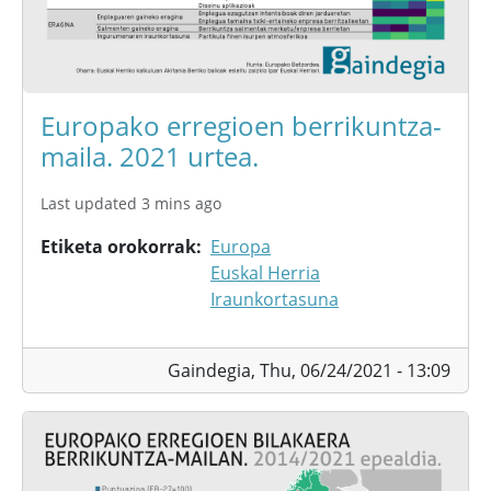
Europako erregioen berrikuntza-
maila. 2021 urtea.
Last updated 3 mins ago
Etiketa orokorrak
Europa
Euskal Herria
Iraunkortasuna
Gaindegia,
Thu, 06/24/2021 - 13:09