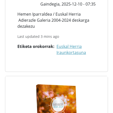
Gaindegia,
2025-12-10 - 07:35
Hemen Iparraldea / Euskal Herria
Adierazle Galeria 2004-2024 deskarga
dezakezu
Last updated 3 mins ago
Etiketa orokorrak
Euskal Herria
Iraunkortasuna