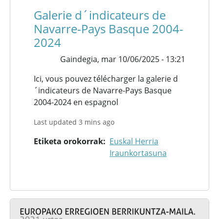
Galerie d´indicateurs de
Navarre-Pays Basque 2004-
2024
Gaindegia,
mar 10/06/2025 - 13:21
Ici, vous pouvez télécharger la galerie d
´indicateurs de Navarre-Pays Basque
2004-2024 en espagnol
Last updated 3 mins ago
Etiketa orokorrak
Euskal Herria
Iraunkortasuna