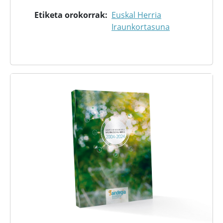
Etiketa orokorrak
Euskal Herria
Iraunkortasuna