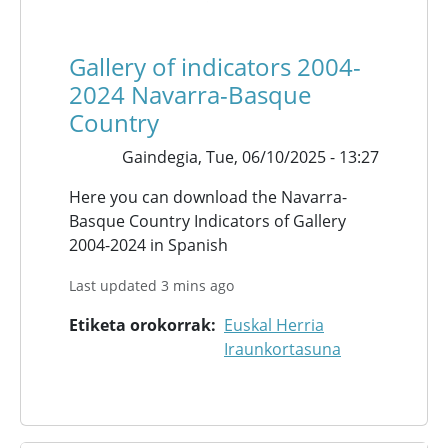
Gallery of indicators 2004-
2024 Navarra-Basque
Country
Gaindegia,
Tue, 06/10/2025 - 13:27
Here you can download the Navarra-
Basque Country Indicators of Gallery
2004-2024 in Spanish
Last updated 3 mins ago
Etiketa orokorrak
Euskal Herria
Iraunkortasuna