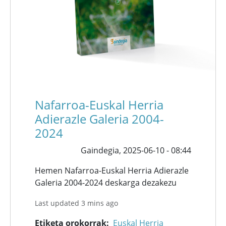
Nafarroa-Euskal Herria
Adierazle Galeria 2004-
2024
Gaindegia,
2025-06-10 - 08:44
Hemen Nafarroa-Euskal Herria Adierazle
Galeria 2004-2024 deskarga dezakezu
Last updated 3 mins ago
Etiketa orokorrak
Euskal Herria