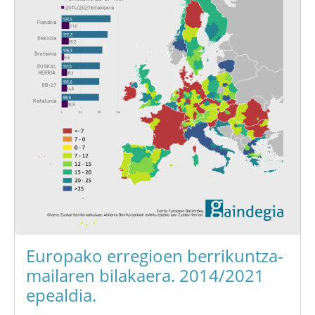
Europako erregioen berrikuntza-
mailaren bilakaera. 2014/2021
epealdia.