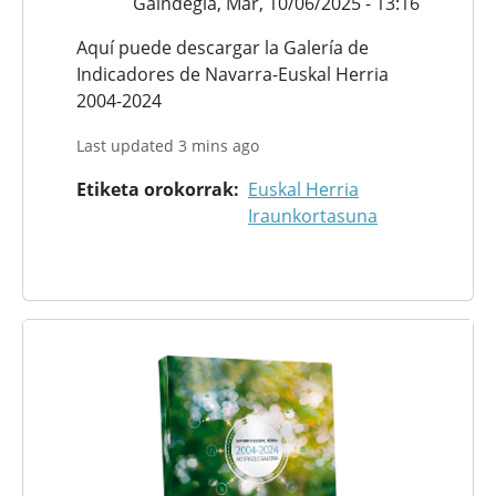
Gaindegia,
Mar, 10/06/2025 - 13:16
Aquí puede descargar la Galería de
Indicadores de Navarra-Euskal Herria
2004-2024
Last updated 3 mins ago
Etiketa orokorrak
Euskal Herria
Iraunkortasuna