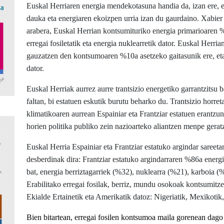
Euskal Herriaren energia mendekotasuna handia da, izan ere, 
dauka eta energiaren ekoizpen urria izan du gaurdaino.
Xabier
arabera, Euskal Herrian kontsumituriko energia primarioaren %
erregai fosiletatik eta energia nuklearretik dator. Euskal Herri
gauzatzen den kontsumoaren %10a asetzeko gaitasunik ere, eta e
dator.
Euskal Herriak aurrez aurre trantsizio energetiko garrantzitsu b
faltan, bi estatuen eskutik burutu beharko du. Trantsizio horreta
klimatikoaren aurrean Espainiar eta Frantziar estatuen erantzun 
horien politika publiko zein nazioarteko aliantzen menpe gerat
Euskal Herria Espainiar eta Frantziar estatuko argindar sareetar
desberdinak dira: Frantziar estatuko argindarraren %86a energia
bat, energia berriztagarriek (%32), nuklearra (%21), karboia (
Erabilitako erregai fosilak, berriz, mundu osokoak kontsumitzen
Ekialde Ertainetik eta Amerikatik datoz: Nigeriatik, Mexikotik, 
Bien bitartean, erregai fosilen kontsumoa maila gorenean da