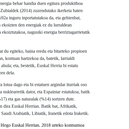
energia behar handia duen egitura produktiboa
 Zubialdek (2014) zuzendutako ikerketa baten
92a inguru inportatutakoa da, eta gehienbat,
an ekoizten den energiak ez du lurraldean
koiztutakoa, nagusiki energia berriztagarrietatik
at du egiteko, baina eredu eta bitarteko propioen
n, kontuan hartzekoa da, batetik, larrialdi
ahula; eta, bestetik, Euskal Herria bi
estatu
zen dela.
a lotua dago eta bi estatuen argindar iturriak oso
 nuklearretik dator, eta Espainiar estatukoa, batik
%17) eta gas naturalak (%14) sortzen dute.
 dira Euskal Herrian. Batik bat, Afrikatik,
Saudi Arabiatik, Libiatik, Iranetik edota Iraketik.
go Hego Euskal Herrian. 2018 urteko kontsumoa