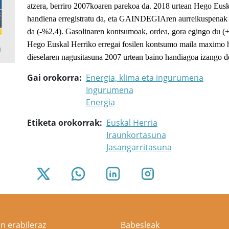
atzera, berriro 2007koaren parekoa da. 2018 urtean Hego Eusk
handiena erregistratu da, eta GAINDEGIAren aurreikuspenak be
da (-%2,4). Gasolinaren kontsumoak, ordea, gora egingo du (
Hego Euskal Herriko erregai fosilen kontsumo maila maximo h
dieselaren nagusitasuna 2007 urtean baino handiagoa izango de
Gai orokorra
Energia, klima eta ingurumena
Ingurumena
Energia
Etiketa orokorrak
Euskal Herria
Iraunkortasuna
Jasangarritasuna
n erabileraz
Babesleak