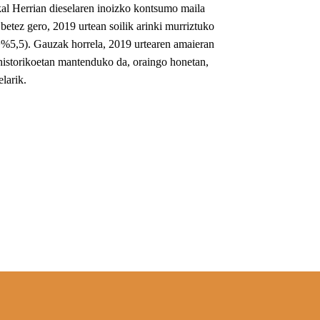
al Herrian dieselaren inoizko kontsumo maila
tez gero, 2019 urtean soilik arinki murriztuko
+%5,5). Gauzak horrela, 2019 urtearen amaieran
istorikoetan mantenduko da, oraingo honetan,
larik.