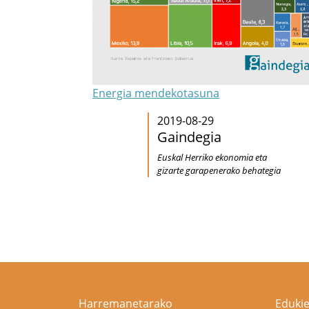
Energia mendekotasuna
2019-08-29
Gaindegia
Euskal Herriko ekonomia eta
gizarte garapenerako behategia
Harremanetarako
Edukie