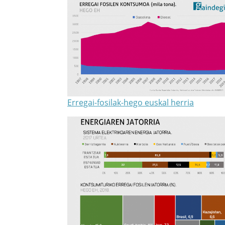
Erregai-fosilak-hego euskal herria