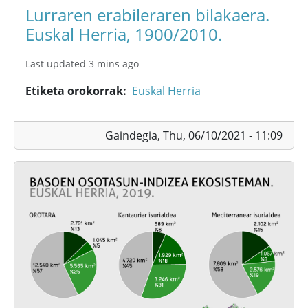
Lurraren erabileraren bilakaera.
Euskal Herria, 1900/2010.
Last updated 3 mins ago
Etiketa orokorrak
Euskal Herria
Gaindegia,
Thu, 06/10/2021 - 11:09