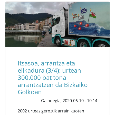
Itsasoa, arrantza eta
elikadura (3/4): urtean
300.000 bat tona
arrantzatzen da Bizkaiko
Golkoan
Gaindegia,
2020-06-10 - 10:14
2002 urteaz geroztik arrain kuoten