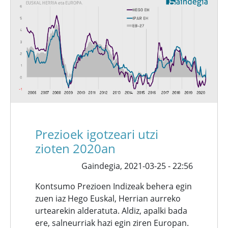
Prezioek igotzeari utzi
zioten 2020an
Gaindegia,
2021-03-25 - 22:56
Kontsumo Prezioen Indizeak behera egin
zuen iaz Hego Euskal, Herrian aurreko
urtearekin alderatuta. Aldiz, apalki bada
ere, salneurriak hazi egin ziren Europan.