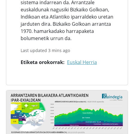
sistema indarrean da. Arrantzale
euskaldunak nagusiki Bizkaiko Golkoan,
Indikoan eta Atlantiko iparraldeko uretan
jarduten dira. Bizkaiko Golkoan arrantza
1970. hamarkadako harrapaketa
bolumenetik urrun da.
Last updated 3 mins ago
Etiketa orokorrak
Euskal Herria