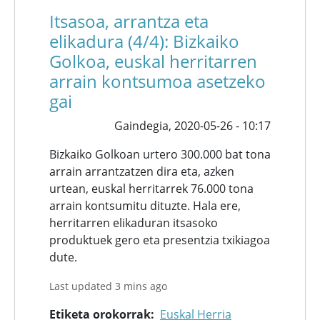
Itsasoa, arrantza eta
elikadura (4/4): Bizkaiko
Golkoa, euskal herritarren
arrain kontsumoa asetzeko
gai
Gaindegia,
2020-05-26 - 10:17
Bizkaiko Golkoan urtero 300.000 bat tona
arrain arrantzatzen dira eta, azken
urtean, euskal herritarrek 76.000 tona
arrain kontsumitu dituzte. Hala ere,
herritarren elikaduran itsasoko
produktuek gero eta presentzia txikiagoa
dute.
Last updated 3 mins ago
Etiketa orokorrak
Euskal Herria