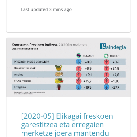
Last updated 3 mins ago
[2020-05] Elikagai freskoen
garestitzea eta erregaien
merketze joera mantendu