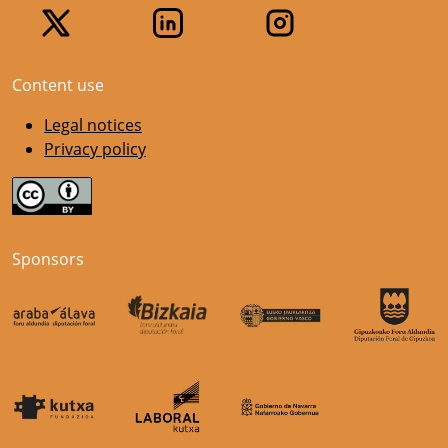
Content use
Legal notices
Privacy policy
Sponsors