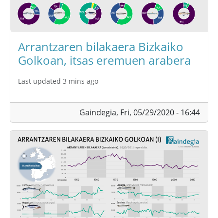
Arrantzaren bilakaera Bizkaiko
Golkoan, itsas eremuen arabera
Last updated 3 mins ago
Gaindegia,
Fri, 05/29/2020 - 16:44