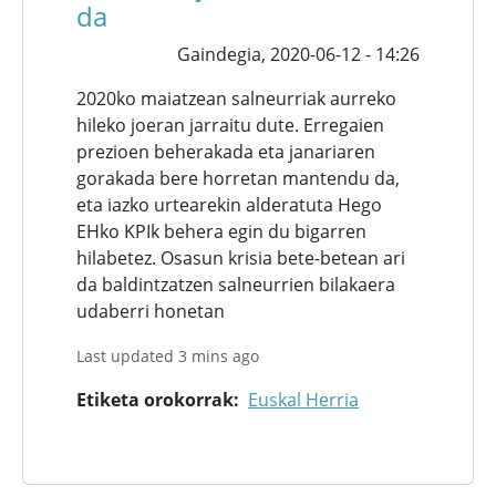
da
Gaindegia,
2020-06-12 - 14:26
2020ko maiatzean salneurriak aurreko
hileko joeran jarraitu dute. Erregaien
prezioen beherakada eta janariaren
gorakada bere horretan mantendu da,
eta iazko urtearekin alderatuta Hego
EHko KPIk behera egin du bigarren
hilabetez. Osasun krisia bete-betean ari
da baldintzatzen salneurrien bilakaera
udaberri honetan
Last updated 3 mins ago
Etiketa orokorrak
Euskal Herria