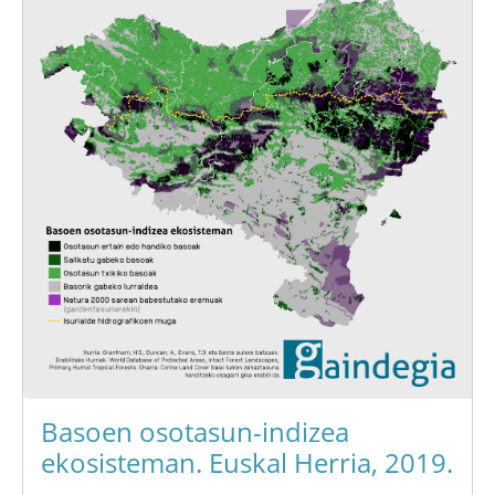
Basoen osotasun-indizea
ekosisteman. Euskal Herria, 2019.