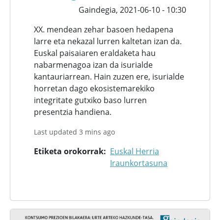
Gaindegia,
2021-06-10 - 10:30
XX. mendean zehar basoen hedapena
larre eta nekazal lurren kaltetan izan da.
Euskal paisaiaren eraldaketa hau
nabarmenagoa izan da isurialde
kantauriarrean. Hain zuzen ere, isurialde
horretan dago ekosistemarekiko
integritate gutxiko baso lurren
presentzia handiena.
Last updated 3 mins ago
Etiketa orokorrak
Euskal Herria
Iraunkortasuna