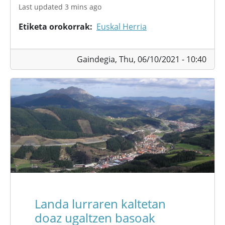
Last updated 3 mins ago
Etiketa orokorrak
Euskal Herria
Gaindegia,
Thu, 06/10/2021 - 10:40
Landa lurraren kaltetan
doaz ugaltzen basoak