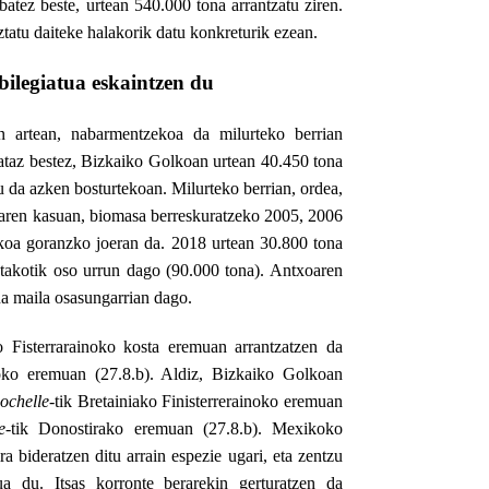
 batez beste, urtean 540.000 tona arrantzatu
ziren.
tatu daiteke halakorik datu konkreturik ezean.
ilegiatua eskaintzen du
en artean, nabarmentzekoa da milurteko berrian
bataz bestez, Bizkaiko Golkoan urtean 40.450 tona
tu da azken bosturtekoan. Milurteko berrian, ordea,
oaren kasuan, biomasa berreskuratzeko 2005, 2006
akoa goranzko joeran da. 2018 urtean 30.800 tona
utakotik oso urrun dago (90.000 tona). Antxoaren
a maila osasungarrian dago.
o Fisterrarainoko kosta eremuan arrantzatzen da
oko eremuan (27.8.b). Aldiz, Bizkaiko Golkoan
ochelle-
tik Bretainiako Finisterrerainoko eremuan
e-
tik Donostirako eremuan (27.8.b). Mexikoko
bideratzen ditu arrain espezie ugari, eta zentzu
ua du.
Itsas korronte berarekin gerturatzen da