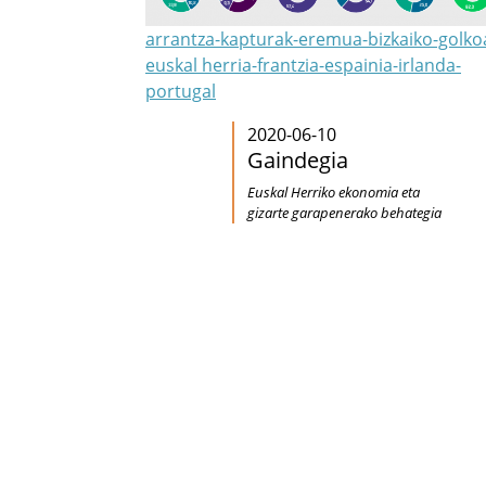
arrantza-kapturak-eremua-bizkaiko-golko
euskal herria-frantzia-espainia-irlanda-
portugal
2020-06-10
Gaindegia
Euskal Herriko ekonomia eta
gizarte garapenerako behategia