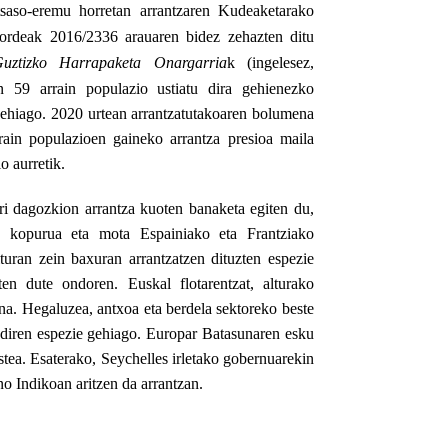
tsaso-eremu horretan arrantzaren Kudeaketarako
ordeak
2016/2336 arauaren bidez zehazten ditu
uztizko
Harrapaketa Onargarria
k (ingelesez,
n 59 arrain populazio ustiatu dira gehienezko
gehiago.
2020 urtean
arrantzatutakoaren bolumena
ain populazioen gaineko arrantza presioa maila
o aurretik.
ri dagozkion arrantza kuoten banaketa egiten du,
in kopurua eta mota
Espainiako eta Frantziako
turan zein baxuran arrantzatzen dituzten espezie
ten dute ondoren. Euskal flotarentzat, alturako
uena. Hegaluzea, antxoa eta berdela sektoreko beste
n diren espezie gehiago. Europar Batasunaren esku
stea. Esaterako, Seychelles irletako gobernuarekin
no Indikoan aritzen da arrantzan.