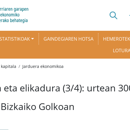
STATISTIKOAK
GAINDEGIAREN HOTSA
HEMEROTE
LOTUR
kapitala
Jarduera ekonomikoa
a eta elikadura (3/4): urtean 3
 Bizkaiko Golkoan