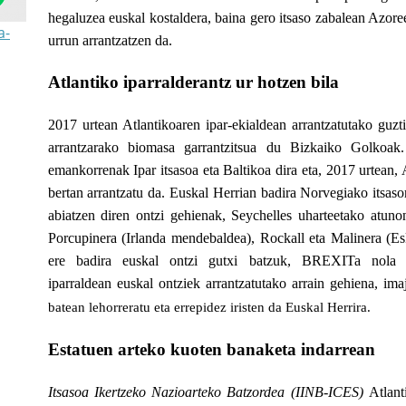
hegaluzea euskal kostaldera, baina gero itsaso zabalean Azoree
a-
urrun arrantzatzen
da.
Atlantiko iparralderantz ur hotzen bila
2017 urtean Atlantikoaren ipar-ekialdean arrantzatutako guz
arrantzarako biomasa garrantzitsua du Bizkaiko Golkoak.
emankorrenak Ipar itsasoa eta Baltikoa dira eta, 2017 urtean,
bertan arrantzatu da. Euskal Herrian badira Norvegiako itsaso
abiatzen diren ontzi gehienak,
Seychelles uharteetako atunon
Porcupinera (Irlanda mendebaldea), Rockall eta Malinera (E
ere badira euskal ontzi gutxi batzuk, BREXITa nola 
iparraldean
euskal ontziek arrantzatutako arrain
gehiena, ima
batean lehorreratu eta errepidez iristen da Euskal Herrira.
Estatuen arteko kuoten banaketa indarrean
Itsasoa Ikertzeko Nazioarteko Batzordea
(IINB-ICES)
Atlant