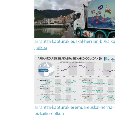
arrantza-kapturak-euskal-herrian-bizkaiko
golkoa
arrantza-kapturak-eremua-euskal-herria-
bizkaiko-golkoa