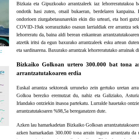
Bizkaia eta Gipuzkoako arrantzaleek iaz lehorreratutakoa 
ondotik hasi zuten, otsail bukaeran,
berdelaren kanpaina.
ondorioen ziurgabetasunarekin ekin dio
urteari, eta hori gut
COVID-19ak sorrarazitako osasun larrialdiak ere arrantza sek
lehorreratu da, baina aldi berean enkantean arrantzatutakoare
atzetik iritsi da egun baxurako arrantzaleek esku artean duten
-
eta sardinarena.
Baxurako arrantzak lehorreratutako arrainak di
Bizkaiko Golkoan urtero 300.000 bat tona ar
arrantzatutakoaren erdia
Euskal arrantza sektoreak urruneko zein gertuko uretan arra
Golkoa berezko eremutzat du, nahiz eta Galiziako, Asturia
Irlandako ontziekin itsasoa partekatu. Lurralde hauetako ont
arrantzatutakoaren %98,5a bereganatzen dute.
Azken lau hamarkadetan Bizkaiko Golkoan arrantzatutakoare
azken hamarkadan 300.000 tona arrain inguru arrantzatu da 