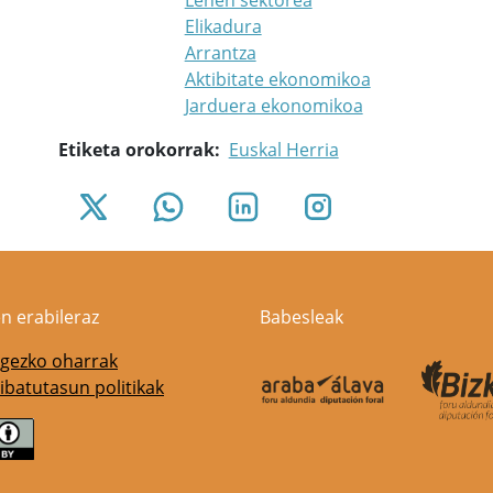
Lehen sektorea
Elikadura
Arrantza
Aktibitate ekonomikoa
Jarduera ekonomikoa
Etiketa orokorrak
Euskal Herria
n erabileraz
Babesleak
gezko oharrak
ibatutasun politikak