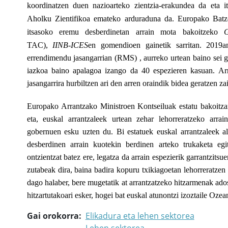
koordinatzen duen nazioarteko zientzia-erakundea da eta i
Aholku Zientifikoa emateko arduraduna da. Europako Batz
itsasoko eremu desberdinetan arrain mota bakoitzeko
G
TAC),
IINB-ICES
en gomendioen gainetik sarritan
.
2019a
errendimendu jasangarrian (RMS) , aurreko urtean baino sei 
iazkoa baino apalagoa izango da 40 espezieren kasuan. Arr
jasangarrira hurbiltzen ari den arren oraindik
bidea geratzen zai
Europako
Arrantzako Ministroen Kontseiluak estatu bakoitza
eta, euskal arrantzaleek urtean zehar lehorreratzeko arra
gobernuen esku uzten du. Bi estatuek euskal arrantzaleek al
desberdinen arrain kuotekin berdinen arteko trukaketa egi
ontzientzat batez ere, legatza da arrain espezierik garrantzits
zutabeak dira, baina badira kopuru txikiagoetan lehorreratze
dago halaber, bere mugetatik at arrantzatzeko hitzarmenak ado
hitzartutakoari esker, hogei bat euskal atunontzi izoztaile Ozea
Gai orokorra
Elikadura eta lehen sektorea