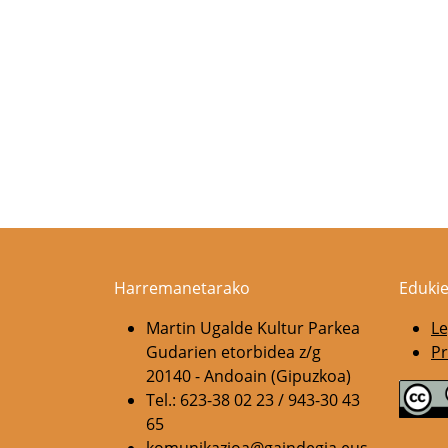
Harremanetarako
Edukie
Martin Ugalde Kultur Parkea
Le
Gudarien etorbidea z/g
Pr
20140 - Andoain (Gipuzkoa)
Tel.: 623-38 02 23 / 943-30 43
65