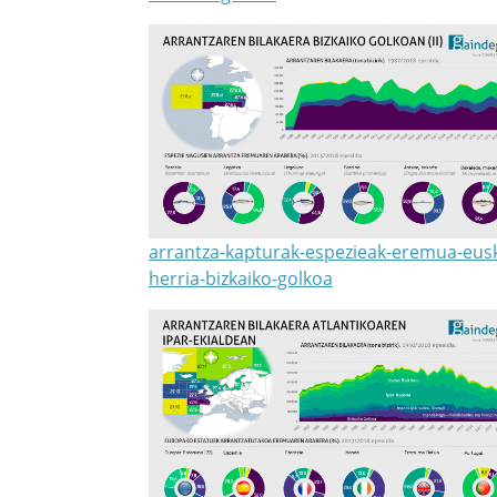
arrantza-kapturak-espezieak-eremua-eusk
herria-bizkaiko-golkoa