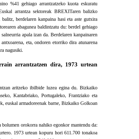
baino %41 gehiago arrantzatzeko kuota eskuratu
 Euskal arrantza sektoreak BREXITaren balizko
xi balitz, berdelaren kanpaina hasi eta aste gutxira
torearen abagunea baldintzatu du: berdel gehiago
n salneurria apala izan da. Berdelaren kanpainaren
antxoarena, eta, ondoren etorriko dira atunarena
ra nagusiki.
rain arrantzatzen dira, 1973 urtean
ntzan aritzeko ibilbide luzea egina du. Bizkaiko
seko, Kantabriako, Portugaleko, Frantziako eta
ziek, euskal armadoreenak barne, Bizkaiko Golkoan
n bolumen orokorra nahiko egonkor mantendu da:
urtero. 1973 urtean kopuru hori 611.700 tonakoa