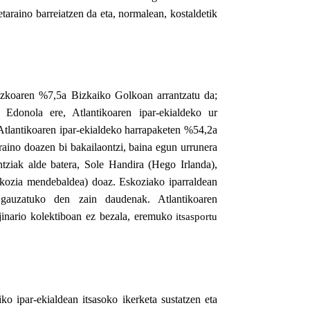
taraino barreiatzen da eta, normalean, kostaldetik
tizkoaren %7,5a Bizkaiko Golkoan arrantzatu da;
 Edonola ere, Atlantikoaren ipar-ekialdeko ur
 Atlantikoaren ipar-ekialdeko
harrapaketen %54,2a
raino doazen bi bakailaontzi, baina egun urrunera
tziak alde batera,
Sole Handira (Hego Irlanda),
skozia mendebaldea) doaz. Eskoziako iparraldean
gauzatuko den zain daudenak. Atlantikoaren
jinario kolektiboan ez bezala, eremuko
itsasportu
iko ipar-ekialdean itsasoko ikerketa sustatzen eta