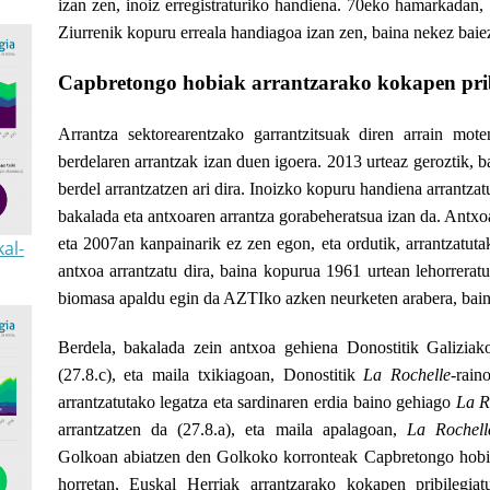
izan zen, inoiz erregistraturiko handiena. 70eko hamarkadan,
Ziurrenik
kopuru erreala handiagoa izan zen, baina nekez baiez
Capbretongo hobiak arrantzarako kokapen prib
Arrantza sektorearentzako garrantzitsuak diren arrain mot
berdelaren arrantzak izan duen igoera. 2013 urteaz geroztik, 
berdel arrantzatzen ari dira. Inoizko kopuru handiena arrantza
bakalada eta antxoaren arrantza gorabeheratsua izan da. Antx
eta 2007an kanpainarik ez zen egon, eta ordutik, arrantzatut
al-
antxoa arrantzatu dira, baina kopurua 1961 urtean lehorrerat
biomasa apaldu egin da AZTIko azken neurketen arabera, bain
Berdela, bakalada zein antxoa gehiena Donostitik Galiziak
(27.8.c), eta maila txikiagoan, Donostitik
La Rochelle
-rain
arrantzatutako legatza eta sardinaren erdia baino gehiago
La R
arrantzatzen da (27.8.a), eta maila apalagoan,
La Rochell
Golkoan abiatzen den Golkoko korronteak Capbretongo hobira 
horretan, Euskal Herriak arrantzarako kokapen pribilegiat