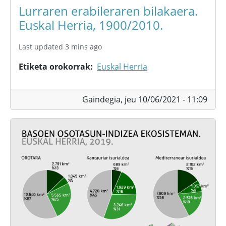
Lurraren erabileraren bilakaera.
Euskal Herria, 1900/2010.
Last updated 3 mins ago
Etiketa orokorrak
Euskal Herria
Gaindegia,
jeu 10/06/2021 - 11:09