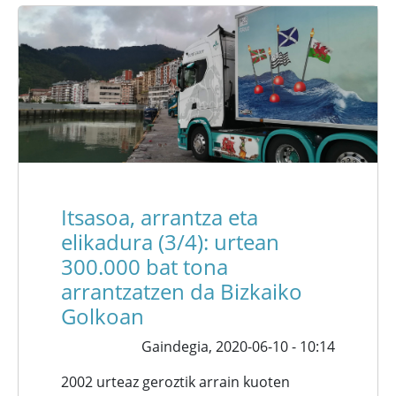
Itsasoa, arrantza eta
elikadura (3/4): urtean
300.000 bat tona
arrantzatzen da Bizkaiko
Golkoan
Gaindegia,
2020-06-10 - 10:14
2002 urteaz geroztik arrain kuoten