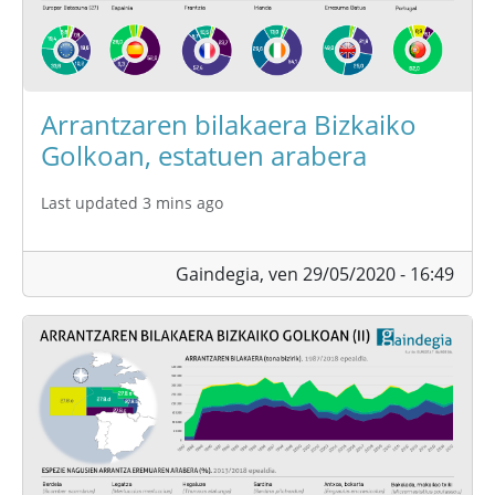
Arrantzaren bilakaera Bizkaiko
Golkoan, estatuen arabera
Last updated 3 mins ago
Gaindegia,
ven 29/05/2020 - 16:49