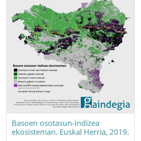
Basoen osotasun-indizea
ekosisteman. Euskal Herria, 2019.