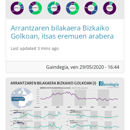
Arrantzaren bilakaera Bizkaiko
Golkoan, itsas eremuen arabera
Last updated 3 mins ago
Gaindegia,
ven 29/05/2020 - 16:44