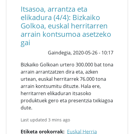
Itsasoa, arrantza eta
elikadura (4/4): Bizkaiko
Golkoa, euskal herritarren
arrain kontsumoa asetzeko
gai
Gaindegia,
2020-05-26 - 10:17
Bizkaiko Golkoan urtero 300.000 bat tona
arrain arrantzatzen dira eta, azken
urtean, euskal herritarrek 76.000 tona
arrain kontsumitu dituzte. Hala ere,
herritarren elikaduran itsasoko
produktuek gero eta presentzia txikiagoa
dute.
Last updated 3 mins ago
Etiketa orokorrak
Euskal Herria