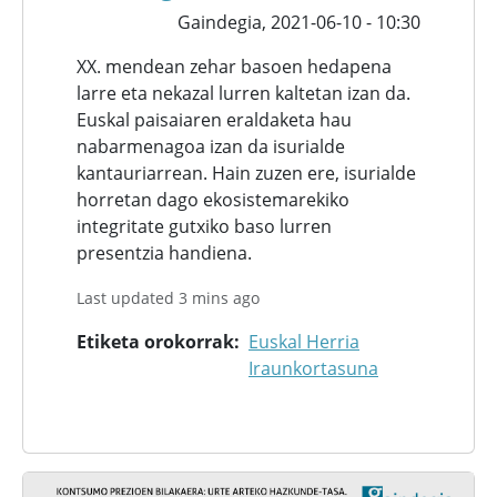
Gaindegia,
2021-06-10 - 10:30
XX. mendean zehar basoen hedapena
larre eta nekazal lurren kaltetan izan da.
Euskal paisaiaren eraldaketa hau
nabarmenagoa izan da isurialde
kantauriarrean. Hain zuzen ere, isurialde
horretan dago ekosistemarekiko
integritate gutxiko baso lurren
presentzia handiena.
Last updated 3 mins ago
Etiketa orokorrak
Euskal Herria
Iraunkortasuna