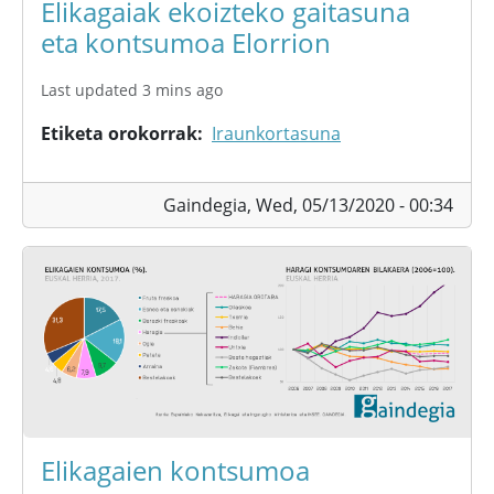
Elikagaiak ekoizteko gaitasuna
eta kontsumoa Elorrion
Last updated 3 mins ago
Etiketa orokorrak
Iraunkortasuna
Gaindegia,
Wed, 05/13/2020 - 00:34
Elikagaien kontsumoa