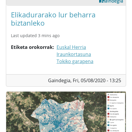
Elikadurarako lur beharra
biztanleko
Last updated 3 mins ago
Etiketa orokorrak
Euskal Herria
Iraunkortasuna
Tokiko garapena
Gaindegia,
Fri, 05/08/2020 - 13:25