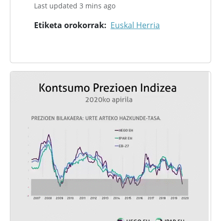
Last updated 3 mins ago
Etiketa orokorrak
Euskal Herria