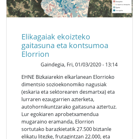
Elikagaiak ekoizteko
gaitasuna eta kontsumoa
Elorrion
Gaindegia,
Fri, 01/03/2020 - 13:14
EHNE Bizkaiarekin elkarlanean Elorrioko
dimentsio sozioekonomiko nagusiak
(eskaria eta sektorearen desmartxa) eta
lurraren ezaugarrien azterketa,
autohornikuntzarako gaitasuna aztertuz.
Lur egokiaren aprobetxamendua
mugaraino eramanda, Elorrion
sortutako barazkietatik 27.500 biztanle
elikatu litezke, frutagintzan 22.000, eta