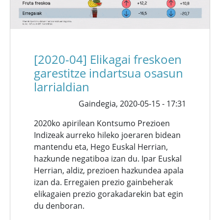
[2020-04] Elikagai freskoen
garestitze indartsua osasun
larrialdian
Gaindegia,
2020-05-15 - 17:31
2020ko apirilean Kontsumo Prezioen
Indizeak aurreko hileko joeraren bidean
mantendu eta, Hego Euskal Herrian,
hazkunde negatiboa izan du. Ipar Euskal
Herrian, aldiz, prezioen hazkundea apala
izan da. Erregaien prezio gainbeherak
elikagaien prezio gorakadarekin bat egin
du denboran.