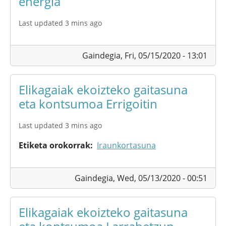
energia
Last updated 3 mins ago
Gaindegia,
Fri, 05/15/2020 - 13:01
Elikagaiak ekoizteko gaitasuna
eta kontsumoa Errigoitin
Last updated 3 mins ago
Etiketa orokorrak
Iraunkortasuna
Gaindegia,
Wed, 05/13/2020 - 00:51
Elikagaiak ekoizteko gaitasuna