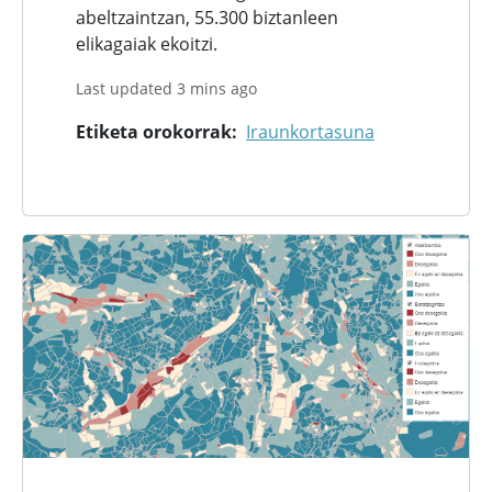
abeltzaintzan, 55.300 biztanleen
elikagaiak ekoitzi.
Last updated 3 mins ago
Etiketa orokorrak
Iraunkortasuna