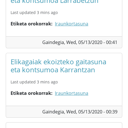
eta kontsumoa Larrabetzun
Last updated 3 mins ago
Etiketa orokorrak
Iraunkortasuna
Gaindegia,
Wed, 05/13/2020 - 00:41
Elikagaiak ekoizteko gaitasuna
eta kontsumoa Karrantzan
Last updated 3 mins ago
Etiketa orokorrak
Iraunkortasuna
Gaindegia,
Wed, 05/13/2020 - 00:39