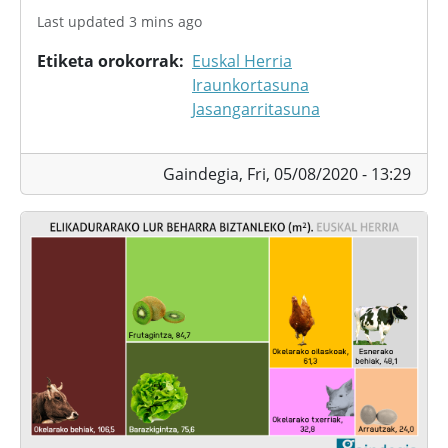
Last updated 3 mins ago
Etiketa orokorrak
Euskal Herria
Iraunkortasuna
Jasangarritasuna
Gaindegia,
Fri, 05/08/2020 - 13:29