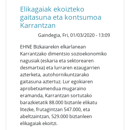
Elikagaiak ekoizteko
gaitasuna eta kontsumoa
Karrantzan
Gaindegia,
Fri, 01/03/2020 - 13:09
EHNE Bizkaiarekin elkarlanean
Karrantzako dimentsio sozioekonomiko
nagusiak (eskaria eta sektorearen
desmartxa) eta lurraren ezaugarrien
azterketa, autohornikuntzarako
gaitasuna aztertuz. Lur egokiaren
aprobetxamendua mugaraino
eramanda, Karrantzan sortutako
barazkietatik 88.000 biztanle elikatu
litezke, frutagintzan 547.000, eta
abeltzaintzan, 529.000 biztanleen
elikagaiak ekoitzi.