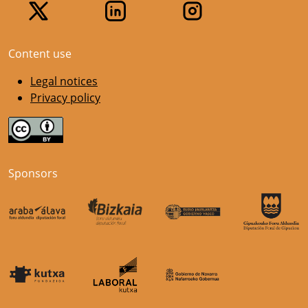
Content use
Legal notices
Privacy policy
Sponsors