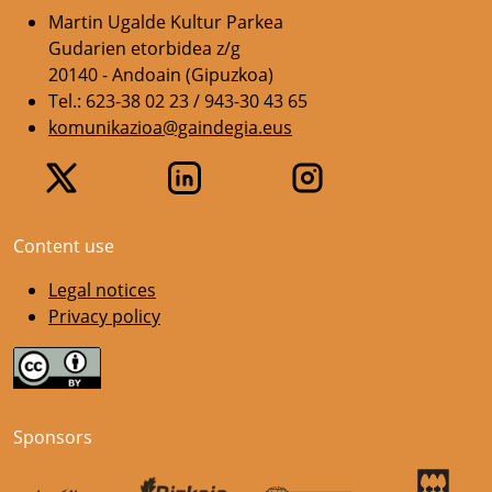
Martin Ugalde Kultur Parkea
Gudarien etorbidea z/g
20140 - Andoain (Gipuzkoa)
Tel.: 623-38 02 23 / 943-30 43 65
komunikazioa@gaindegia.eus
Content use
Legal notices
Privacy policy
Sponsors