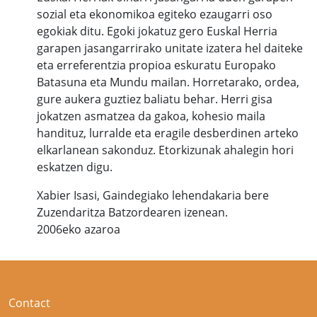
sozial eta ekonomikoa egiteko ezaugarri oso
egokiak ditu. Egoki jokatuz gero Euskal Herria
garapen jasangarrirako unitate izatera hel daiteke
eta erreferentzia propioa eskuratu Europako
Batasuna eta Mundu mailan. Horretarako, ordea,
gure aukera guztiez baliatu behar. Herri gisa
jokatzen asmatzea da gakoa, kohesio maila
handituz, lurralde eta eragile desberdinen arteko
elkarlanean sakonduz. Etorkizunak ahalegin hori
eskatzen digu.
Xabier Isasi, Gaindegiako lehendakaria bere
Zuzendaritza Batzordearen izenean.
2006eko azaroa
Contact