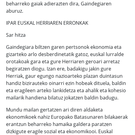
beharreko gaiak adierazten dira, Gaindegiaren
aburuz.
IPAR EUSKAL HERRIAREN ERRONKAK
Sar hitza
Gaindegiara biltzen garen pertsonok ekonomia eta
gizarteko arlo desberdinetatik gatoz, euskal lurralde
orotakoak gara eta gure Herriaren geroari arretaz
begiratzen diogu. Izan ere, badakigu jakin gure
Herriak, gaur egungo nazioarteko plazan duintasun
handiz bizirauteko oinarri ezin hobeak dituela, baldin
eta eragileen arteko lankidetza eta ahalik eta kohesio
mailarik handiena bilatuz jokatzen baldin badugu.
Mundu mailan gertatzen ari diren aldaketa
ekonomikoek nahiz Europako Batasunaren bilakaerak
erantzun beharreko hamaika galdera paratzen
dizkigute eragile sozial eta ekonomikooi. Euskal