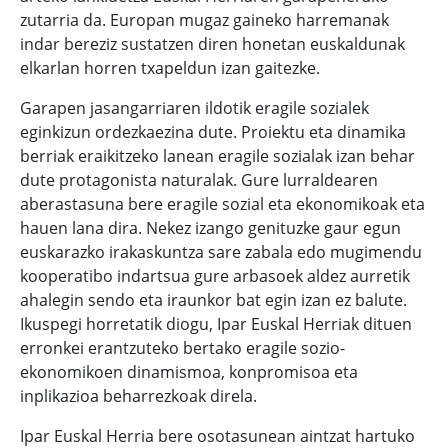
zutarria da. Europan mugaz gaineko harremanak
indar bereziz sustatzen diren honetan euskaldunak
elkarlan horren txapeldun izan gaitezke.
Garapen jasangarriaren ildotik eragile sozialek
eginkizun ordezkaezina dute. Proiektu eta dinamika
berriak eraikitzeko lanean eragile sozialak izan behar
dute protagonista naturalak. Gure lurraldearen
aberastasuna bere eragile sozial eta ekonomikoak eta
hauen lana dira. Nekez izango genituzke gaur egun
euskarazko irakaskuntza sare zabala edo mugimendu
kooperatibo indartsua gure arbasoek aldez aurretik
ahalegin sendo eta iraunkor bat egin izan ez balute.
Ikuspegi horretatik diogu, Ipar Euskal Herriak dituen
erronkei erantzuteko bertako eragile sozio-
ekonomikoen dinamismoa, konpromisoa eta
inplikazioa beharrezkoak direla.
Ipar Euskal Herria bere osotasunean aintzat hartuko