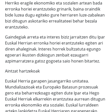
Herriko eragile ekonomiko eta sozialen artean bada
erronka horiei erantzuteko grinarik, baina oraindik
bide luzea dugu egiteko gure herriaren luze-zabalean
bizi ditugun askotariko errealitateei behar bezala
erantzuteko.
Gaindegiak arreta eta interes biziz jarraitzen ditu Ipar
Euskal Herrian erronka horiei erantzuteko egiten ari
diren ahaleginak. Interes horrek bultzatuta egungo
egoerari ikusten dizkiogun zenbait ezaugarri
azpimarratzera gatoz gogoeta saio honen bitartez.
Aintzat hartzekoak
Euskal Herria garapen jasangarriko unitatea.
Mundializazioak eta Europako Batasun prozesuak
gero eta beharrezkoago egiten dute Ipar eta Hego
Euskal Herriak elkarrekin erantzutea aurrean ditugun
erronka ekonomiko eta sozialei. Euskal lurraldeen
arteko lankidetza Euskal Herriaren garapenerako