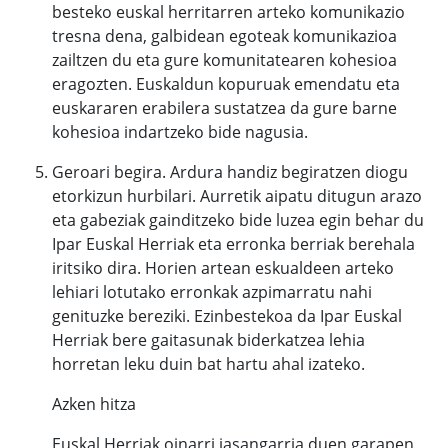
besteko euskal herritarren arteko komunikazio
tresna dena, galbidean egoteak komunikazioa
zailtzen du eta gure komunitatearen kohesioa
eragozten. Euskaldun kopuruak emendatu eta
euskararen erabilera sustatzea da gure barne
kohesioa indartzeko bide nagusia.
Geroari begira. Ardura handiz begiratzen diogu
etorkizun hurbilari. Aurretik aipatu ditugun arazo
eta gabeziak gainditzeko bide luzea egin behar du
Ipar Euskal Herriak eta erronka berriak berehala
iritsiko dira. Horien artean eskualdeen arteko
lehiari lotutako erronkak azpimarratu nahi
genituzke bereziki. Ezinbestekoa da Ipar Euskal
Herriak bere gaitasunak biderkatzea lehia
horretan leku duin bat hartu ahal izateko.
Azken hitza
Euskal Herriak oinarri jasangarria duen garapen