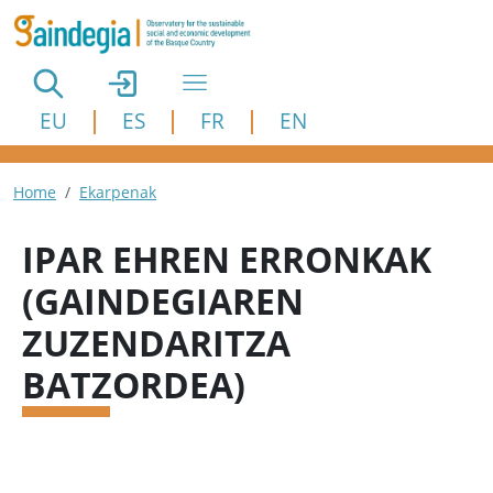
Skip to main content
EU
ES
FR
EN
Breadcrumb
Home
Ekarpenak
IPAR EHREN ERRONKAK
(GAINDEGIAREN
ZUZENDARITZA
BATZORDEA)