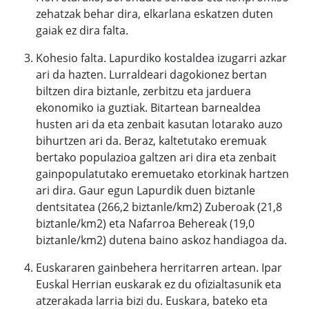
zehatzak behar dira, elkarlana eskatzen duten
gaiak ez dira falta.
Kohesio falta. Lapurdiko kostaldea izugarri azkar
ari da hazten. Lurraldeari dagokionez bertan
biltzen dira biztanle, zerbitzu eta jarduera
ekonomiko ia guztiak. Bitartean barnealdea
husten ari da eta zenbait kasutan lotarako auzo
bihurtzen ari da. Beraz, kaltetutako eremuak
bertako populazioa galtzen ari dira eta zenbait
gainpopulatutako eremuetako etorkinak hartzen
ari dira. Gaur egun Lapurdik duen biztanle
dentsitatea (266,2 biztanle/km2) Zuberoak (21,8
biztanle/km2) eta Nafarroa Behereak (19,0
biztanle/km2) dutena baino askoz handiagoa da.
Euskararen gainbehera herritarren artean. Ipar
Euskal Herrian euskarak ez du ofizialtasunik eta
atzerakada larria bizi du. Euskara, bateko eta