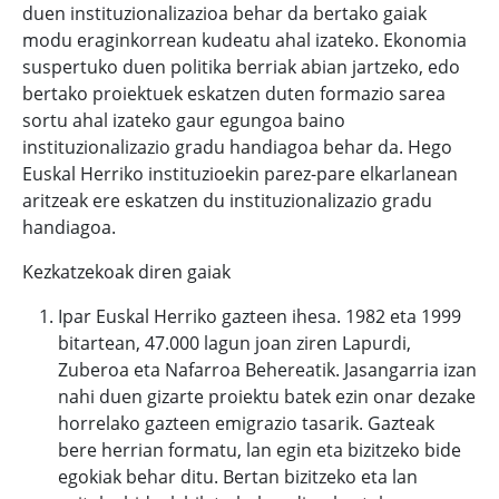
duen instituzionalizazioa behar da bertako gaiak
modu eraginkorrean kudeatu ahal izateko. Ekonomia
suspertuko duen politika berriak abian jartzeko, edo
bertako proiektuek eskatzen duten formazio sarea
sortu ahal izateko gaur egungoa baino
instituzionalizazio gradu handiagoa behar da. Hego
Euskal Herriko instituzioekin parez-pare elkarlanean
aritzeak ere eskatzen du instituzionalizazio gradu
handiagoa.
Kezkatzekoak diren gaiak
Ipar Euskal Herriko gazteen ihesa. 1982 eta 1999
bitartean, 47.000 lagun joan ziren Lapurdi,
Zuberoa eta Nafarroa Behereatik. Jasangarria izan
nahi duen gizarte proiektu batek ezin onar dezake
horrelako gazteen emigrazio tasarik. Gazteak
bere herrian formatu, lan egin eta bizitzeko bide
egokiak behar ditu. Bertan bizitzeko eta lan