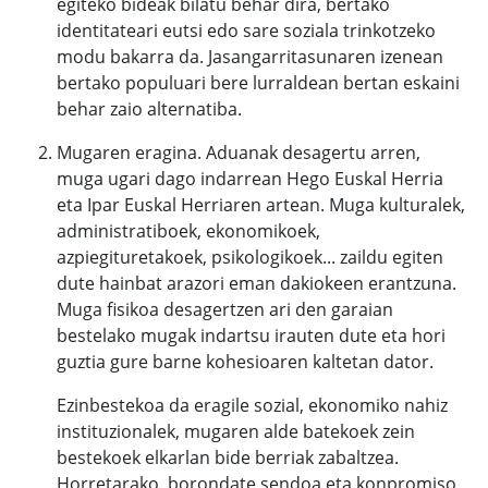
egiteko bideak bilatu behar dira, bertako
identitateari eutsi edo sare soziala trinkotzeko
modu bakarra da. Jasangarritasunaren izenean
bertako populuari bere lurraldean bertan eskaini
behar zaio alternatiba.
Mugaren eragina. Aduanak desagertu arren,
muga ugari dago indarrean Hego Euskal Herria
eta Ipar Euskal Herriaren artean. Muga kulturalek,
administratiboek, ekonomikoek,
azpiegituretakoek, psikologikoek... zaildu egiten
dute hainbat arazori eman dakiokeen erantzuna.
Muga fisikoa desagertzen ari den garaian
bestelako mugak indartsu irauten dute eta hori
guztia gure barne kohesioaren kaltetan dator.
Ezinbestekoa da eragile sozial, ekonomiko nahiz
instituzionalek, mugaren alde batekoek zein
bestekoek elkarlan bide berriak zabaltzea.
Horretarako, borondate sendoa eta konpromiso