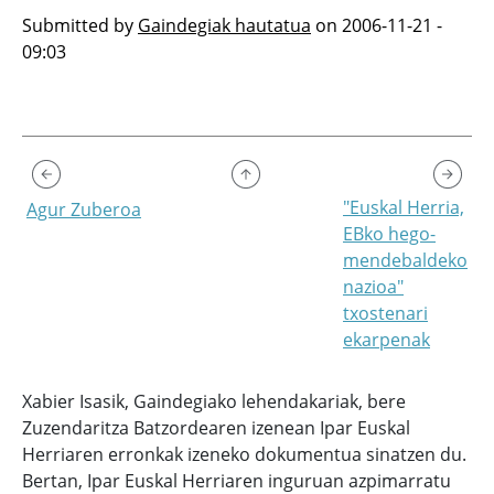
Submitted by
Gaindegiak hautatua
on
2006-11-21 -
09:03
"Euskal Herria,
Agur Zuberoa
EBko hego-
mendebaldeko
nazioa"
txostenari
ekarpenak
Xabier Isasik, Gaindegiako lehendakariak, bere
Zuzendaritza Batzordearen izenean Ipar Euskal
Herriaren erronkak izeneko dokumentua sinatzen du.
Bertan, Ipar Euskal Herriaren inguruan azpimarratu