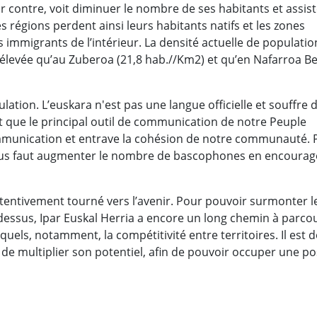
ar contre, voit diminuer le nombre de ses habitants et assist
s régions perdent ainsi leurs habitants natifs et les zones
 immigrants de l’intérieur. La densité actuelle de populatio
 élevée qu’au Zuberoa (21,8 hab.//Km2) et qu’en Nafarroa B
ulation. L’euskara n'est pas une langue officielle et souffre 
ait que le principal outil de communication de notre Peuple
communication et entrave la cohésion de notre communauté.
 nous faut augmenter le nombre de bascophones en encoura
attentivement tourné vers l’avenir. Pour pouvoir surmonter l
essus, Ipar Euskal Herria a encore un long chemin à parcou
els, notamment, la compétitivité entre territoires. Il est 
 de multiplier son potentiel, afin de pouvoir occuper une po