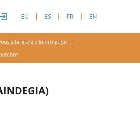
EU
ES
FR
EN
y menu
ous à la lettre d'information
 membre
AINDEGIA)