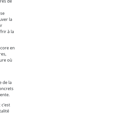
ires de
 se
uver la
ir
rir à la
ncore en
res,
eure où
e de la
oncrets
ente.
 c’est
alité