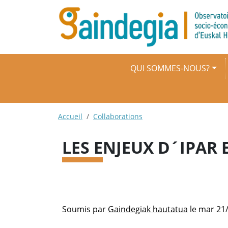
Aller au contenu principal
Navigation principale
QUI SOMMES-NOUS?
Fil d'Ariane
Accueil
Collaborations
LES ENJEUX D´IPAR 
Soumis par
Gaindegiak hautatua
le
mar 21/