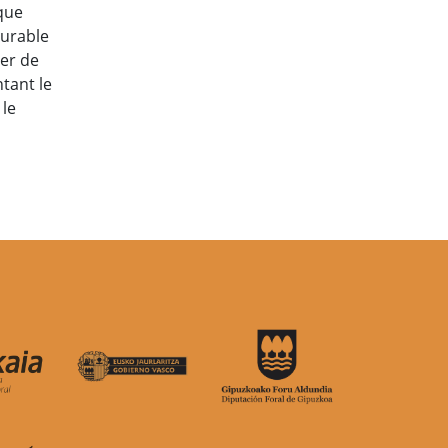
que
durable
ter de
ntant le
 le