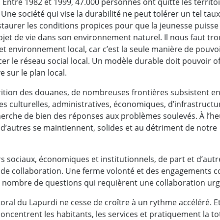
. Entre 1982 et 1999, 47.000 personnes ont quitté les territo
ne société qui vise la durabilité ne peut tolérer un tel taux
nstaurer les conditions propices pour que la jeunesse puisse
ojet de vie dans son environnement naturel. Il nous faut tro
cet environnement local, car c’est la seule manière de pouvo
cer le réseau social local. Un modèle durable doit pouvoir off
sur le plan local.
arition des douanes, de nombreuses frontières subsistent e
res culturelles, administratives, économiques, d’infrastructu
herche de bien des réponses aux problèmes soulevés. À l’h
 d’autres se maintiennent, solides et au détriment de notre
urs sociaux, économiques et institutionnels, de part et d’autr
 de collaboration. Une ferme volonté et des engagements c
e nombre de questions qui requièrent une collaboration urg
toral du Lapurdi ne cesse de croître à un rythme accéléré. Et
oncentrent les habitants, les services et pratiquement la tot