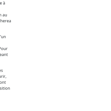
e à
n au
eherea
d’un
 Pour
geant
es
rir,
dont
sition