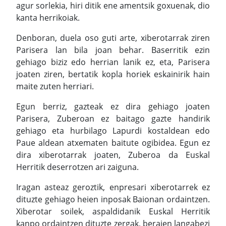
agur sorlekia, hiri ditik ene amentsik goxuenak, dio
kanta herrikoiak.
Denboran, duela oso guti arte, xiberotarrak ziren
Parisera lan bila joan behar. Baserritik ezin
gehiago biziz edo herrian lanik ez, eta, Parisera
joaten ziren, bertatik kopla horiek eskainirik hain
maite zuten herriari.
Egun berriz, gazteak ez dira gehiago joaten
Parisera, Zuberoan ez baitago gazte handirik
gehiago eta hurbilago Lapurdi kostaldean edo
Paue aldean atxematen baitute ogibidea. Egun ez
dira xiberotarrak joaten, Zuberoa da Euskal
Herritik deserrotzen ari zaiguna.
Iragan asteaz geroztik, enpresari xiberotarrek ez
dituzte gehiago heien inposak Baionan ordaintzen.
Xiberotar soilek, aspaldidanik Euskal Herritik
kanpo ordaintzen dituzte zergak, beraien langabezi