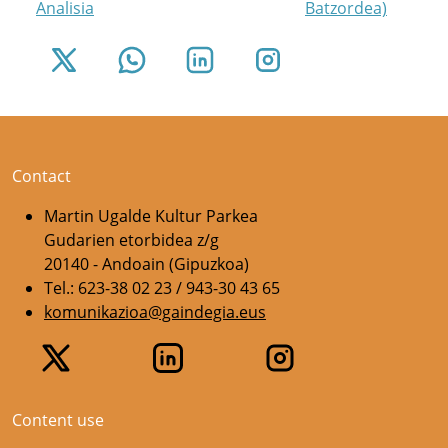
Analisia
Batzordea)
Contact
Martin Ugalde Kultur Parkea
Gudarien etorbidea z/g
20140 - Andoain (Gipuzkoa)
Tel.: 623-38 02 23 / 943-30 43 65
komunikazioa@gaindegia.eus
Content use