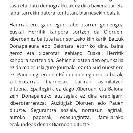
tasa eta datu demografikoak ez dira baxenabar eta
lapurtarrekin batera kontutan, biarnesekin baizik.
Haurrak ere, gaur egun, xiberotarren gehiengoa
Euskal Herritik kanpora sortzen da Oloruen,
xiberoan ez baitute haur sortzeko klinikarik. Batzuk
Donapaleura edo Baionara etorriko dira, baina
geroz eta xiberotar gehiago Euskal Herritik
kanpora sortzen da. Gehien erosten den egunkaria
ez da maleruski gure Journala, ez eta Sud ouest ere
ez. Pauen egiten den République egunkaria baizik,
zuberotarrak biarnesak bailiran asimilatzen
dituena. Epaitegirik ez dago Xiberoan eta Baiona
zein Donapaleuko auzitegiak ez dira erabilgarri
xiberotarrentzat. Auzitigiak Oloruen edo Pauen
dituzte. Segurantza soziala, nortasun agiriak,
autoko paperak, osasungintza, familiarako
erakundeak denak Biarnoan dituzte.