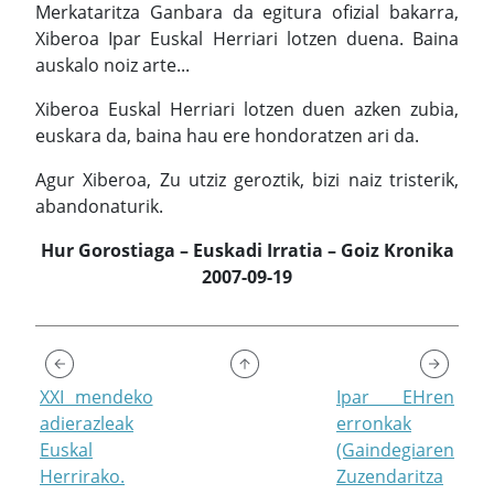
Merkataritza Ganbara da egitura ofizial bakarra,
Xiberoa Ipar Euskal Herriari lotzen duena. Baina
auskalo noiz arte...
Xiberoa Euskal Herriari lotzen duen azken zubia,
euskara da, baina hau ere hondoratzen ari da.
Agur Xiberoa, Zu utziz geroztik, bizi naiz tristerik,
abandonaturik.
Hur Gorostiaga – Euskadi Irratia – Goiz Kronika
2007-09-19
XXI mendeko
Ipar EHren
adierazleak
erronkak
Euskal
(Gaindegiaren
Herrirako.
Zuzendaritza