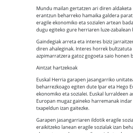
Mundu mailan gertatzen ari diren aldaket
erantzun beharreko hamaika galdera paratze
eragile ekonomiko eta sozialen artean bada 
dugu egiteko gure herriaren luze-zabalean b
Gaindegiak arreta eta interes biziz jarraitz
diren ahaleginak. Interes horrek bultzatuta
azpimarratzera gatoz gogoeta saio honen bi
Aintzat hartzekoak
Euskal Herria garapen jasangarriko unitat
beharrezkoago egiten dute Ipar eta Hego E
ekonomiko eta sozialei. Euskal lurraldeen a
Europan mugaz gaineko harremanak indar b
txapeldun izan gaitezke.
Garapen jasangarriaren ildotik eragile sozi
eraikitzeko lanean eragile sozialak izan be