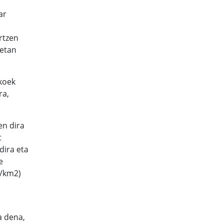
ar
rtzen
tetan
ekoek
ra,
en dira
t
dira eta
e
e/km2)
a dena,