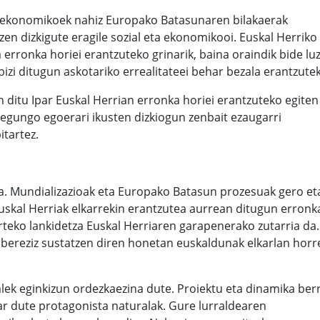
a ekonomikoek nahiz Europako Batasunaren bilakaerak
n dizkigute eragile sozial eta ekonomikooi. Euskal Herriko
erronka horiei erantzuteko grinarik, baina oraindik bide lu
izi ditugun askotariko errealitateei behar bezala erantzute
en ditu Ipar Euskal Herrian erronka horiei erantzuteko egiten
 egungo egoerari ikusten dizkiogun zenbait ezaugarri
tartez.
ea. Mundializazioak eta Europako Batasun prozesuak gero et
uskal Herriak elkarrekin erantzutea aurrean ditugun erronk
rteko lankidetza Euskal Herriaren garapenerako zutarria da.
ereziz sustatzen diren honetan euskaldunak elkarlan horr
alek eginkizun ordezkaezina dute. Proiektu eta dinamika ber
har dute protagonista naturalak. Gure lurraldearen