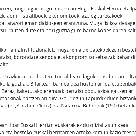
rren, muga ugari dago indarrean Hego Euskal Herria eta Ip
ek, administratiboek, ekonomikoek, azpiegituretakoek,
inbat arazori eman dakiokeen erantzuna. Muga fisikoa desage
su irauten dute eta hori guztia gure barne kohesioaren kal
iko nahiz instituzionalek, mugaren alde batekoek zein best
etarako, borondate sendoa eta konpromiso zehatzak behar di
alta.
arri azkar ari da hazten. Lurraldeari dagokionez bertan biltz
ko ia guztiak. Bitartean barnealdea husten ari da eta zenbai
 Beraz, kaltetutako eremuak bertako populazioa galtzen ari 
torkinak hartzen ari dira. Gaur egun Lapurdik duen biztanl
oak (21,8 biztanle/km2) eta Nafarroa Behereak (19,0 biztanl
an. Ipar Euskal Herrian euskarak ez du ofizialtasunik eta
teko eta besteko euskal herritarren arteko komunikazio tresn