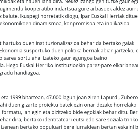
mikoak eta hauen lana dira. Nekez izango genituzke gaur e
mugimendu kooperatibo indartsua gure arbasoek aldez aurre
 balute. Ikuspegi horretatik diogu, Ipar Euskal Herriak ditu
o-ekonomikoen dinamismoa, konpromisoa eta inplikazioa
t hartuko duen instituzionalizazioa behar da bertako gaiak
Ekonomia suspertuko duen politika berriak abian jartzeko, 
o sarea sortu ahal izateko gaur egungoa baino
da. Hego Euskal Herriko instituzioekin parez-pare elkarlanea
o gradu handiagoa.
 eta 1999 bitartean, 47.000 lagun joan ziren Lapurdi, Zubero
nahi duen gizarte proiektu batek ezin onar dezake horrelako
 formatu, lan egin eta bizitzeko bide egokiak behar ditu. Be
behar dira, bertako identitateari eutsi edo sare soziala trink
izenean bertako populuari bere lurraldean bertan eskaini 