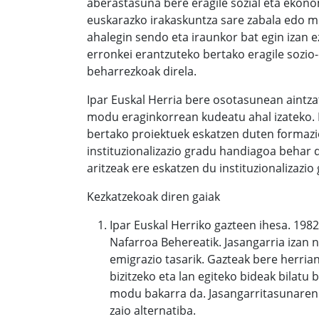
aberastasuna bere eragile sozial eta ekono
euskarazko irakaskuntza sare zabala edo 
ahalegin sendo eta iraunkor bat egin izan ez
erronkei erantzuteko bertako eragile sozi
beharrezkoak direla.
Ipar Euskal Herria bere osotasunean aintza
modu eraginkorrean kudeatu ahal izateko. 
bertako proiektuek eskatzen duten formazi
instituzionalizazio gradu handiagoa behar 
aritzeak ere eskatzen du instituzionalizazi
Kezkatzekoak diren gaiak
Ipar Euskal Herriko gazteen ihesa. 1982
Nafarroa Behereatik. Jasangarria izan 
emigrazio tasarik. Gazteak bere herrian
bizitzeko eta lan egiteko bideak bilatu 
modu bakarra da. Jasangarritasunaren 
zaio alternatiba.