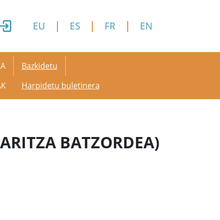
EU
ES
FR
EN
Secondary menu
KA
Bazkidetu
AK
Harpidetu buletinera
ARITZA BATZORDEA)