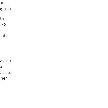
dun
agusia.
eta
siko
i.
u ahal
ak ditu.
ia
baliatu
dinen