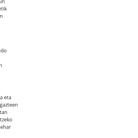
gun
tik
en
edo
n
a eta
 gazteen
rtan
otzeko
behar