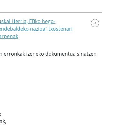
uskal Herria, EBko hego-
ndebaldeko nazioa" txostenari
arpenak
ren erronkak izeneko dokumentua sinatzen
e
ak,