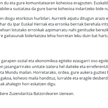
en du eta gure komunitatearen kohesioa eragozten. Euskal
ilera sustatzea da gure barne kohesioa indartzeko bide n
n diogu etorkizun hurbilari. Aurretik aipatu ditugun arazo 
har du Ipar Euskal Herriak eta erronka berriak berehala irit
ehiari lotutako erronkak azpimarratu nahi genituzke berezik
re gaitasunak biderkatzea lehia horretan leku duin bat hart
n garapen sozial eta ekonomikoa egiteko ezaugarri oso egoki
n jasangarrirako unitate izatera hel daiteke eta erreferentz
a Mundu mailan. Horretarako, ordea, gure aukera guztiez 
 gakoa, kohesio maila handituz, lurralde eta eragile desber
ak ahalegin hori eskatzen digu.
 bere Zuzendaritza Batzordearen izenean.