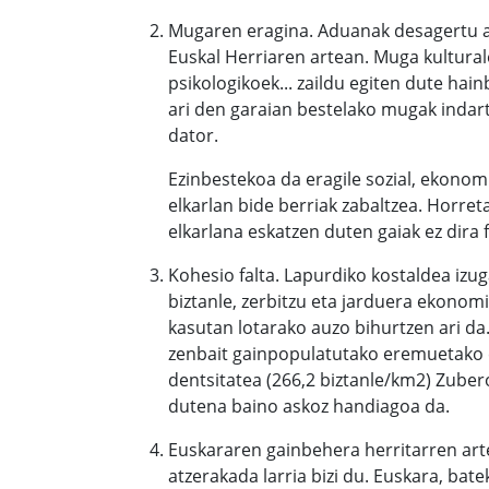
Mugaren eragina. Aduanak desagertu a
Euskal Herriaren artean. Muga kultural
psikologikoek... zaildu egiten dute ha
ari den garaian bestelako mugak indart
dator.
Ezinbestekoa da eragile sozial, ekonom
elkarlan bide berriak zabaltzea. Horr
elkarlana eskatzen duten gaiak ez dira f
Kohesio falta. Lapurdiko kostaldea izug
biztanle, zerbitzu eta jarduera ekonomi
kasutan lotarako auzo bihurtzen ari da.
zenbait gainpopulatutako eremuetako e
dentsitatea (266,2 biztanle/km2) Zuber
dutena baino askoz handiagoa da.
Euskararen gainbehera herritarren arte
atzerakada larria bizi du. Euskara, ba