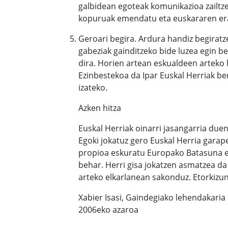
galbidean egoteak komunikazioa zailtz
kopuruak emendatu eta euskararen erab
Geroari begira. Ardura handiz begiratze
gabeziak gainditzeko bide luzea egin be
dira. Horien artean eskualdeen arteko l
Ezinbestekoa da Ipar Euskal Herriak be
izateko.
Azken hitza
Euskal Herriak oinarri jasangarria due
Egoki jokatuz gero Euskal Herria garape
propioa eskuratu Europako Batasuna et
behar. Herri gisa jokatzen asmatzea da
arteko elkarlanean sakonduz. Etorkizun
Xabier Isasi, Gaindegiako lehendakaria
2006eko azaroa