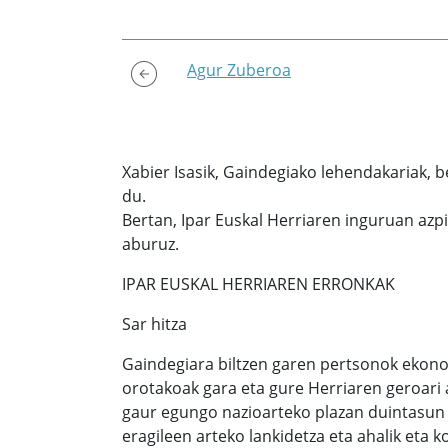
Agur Zuberoa
Xabier Isasik, Gaindegiako lehendakariak,
du.
Bertan, Ipar Euskal Herriaren inguruan azp
aburuz.
IPAR EUSKAL HERRIAREN ERRONKAK
Sar hitza
Gaindegiara biltzen garen pertsonok ekonom
orotakoak gara eta gure Herriaren geroari a
gaur egungo nazioarteko plazan duintasun h
eragileen arteko lankidetza eta ahalik eta 