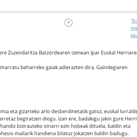
"E
me
ek
 bere Zuzendaritza Batzordearen izenean Ipar Euskal Herria
imarratu beharreko gaiak adierazten dira, Gaindegiaren
ia eta gizarteko arlo desberdinetatik gatoz, euskal lurrald
rretaz begiratzen diogu. Izan ere, badakigu jakin gure Herri
andiz bizirauteko oinarri ezin hobeak dituela, baldin eta
kohesio mailarik handiena bilatuz jokatzen baldin badugu.