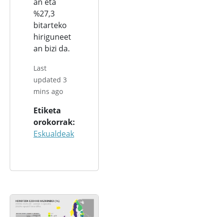
an eta
%27,3
bitarteko
hiriguneet
an bizi da.
Last
updated 3
mins ago
Etiketa
orokorrak
Eskualdeak