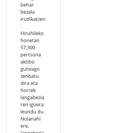
behar
bezala
irudikatzen
.
Hiruhileko
honetan
57.300
pertsona
aktibo
gutxiago
zenbatu
dira eta
horrek
langabezia
ren igoera
leundu du.
Nolanahi
ere,
langabezia