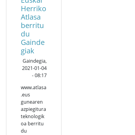
Herriko
Atlasa
berritu
du
Gainde
giak
Gaindegia,
2021-01-04
- 08:17
www.atlasa
.eus
gunearen
azpiegitura
teknologik
oa berritu
du