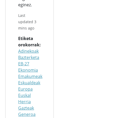
eginez.
Last
updated 3
mins ago
Etiketa
orokorrak
Adinekoak
Bazterketa
EB-27
Ekonomia
Emakumeak
Eskualdeak
Europa
Euskal
Herria
Gazteak
Generoa