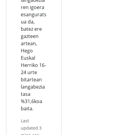
ren igoera
esangurats
ua da,
batez ere
gazteen
artean,
Hego
Euskal
Herriko 16-
24 urte
bitartean
langabezia
tasa
%31,6koa
baita.
Last
updated 3