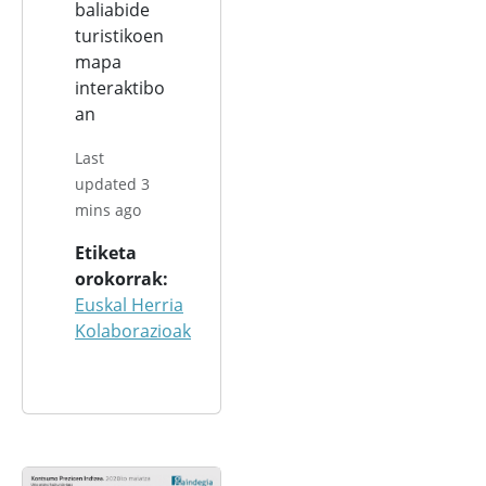
baliabide
turistikoen
mapa
interaktibo
an
Last
updated 3
mins ago
Etiketa
orokorrak
Euskal Herria
Kolaborazioak