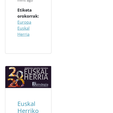
mins ago
Etiketa
orokorrak
Europa
Euskal
Herria
Euskal
Herriko