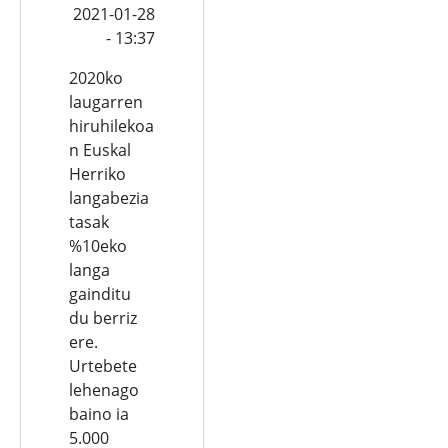
2021-01-28
- 13:37
2020ko
laugarren
hiruhilekoa
n Euskal
Herriko
langabezia
tasak
%10eko
langa
gainditu
du berriz
ere.
Urtebete
lehenago
baino ia
5.000