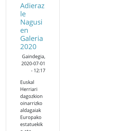
Adieraz
le
Nagusi
en
Galeria
2020
Gaindegia,
2020-07-01
- 12:17
Euskal
Herriari
dagozkion
oinarrizko
aldagaiak
Europako
estatuekik