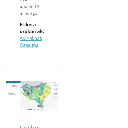
updated 3
mins ago
Etiketa
orokorrak
Adinekoak
Osasuna
Euskal