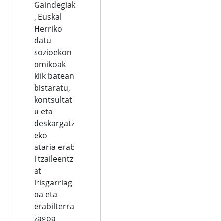
Gaindegiak
, Euskal
Herriko
datu
sozioekon
omikoak
klik batean
bistaratu,
kontsultat
u eta
deskargatz
eko
ataria erab
iltzaileentz
at
irisgarriag
oa eta
erabilterra
zagoa