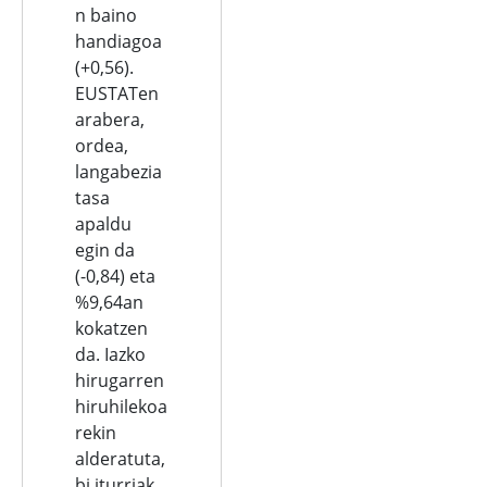
n baino
handiagoa
(+0,56).
EUSTATen
arabera,
ordea,
langabezia
tasa
apaldu
egin da
(-0,84) eta
%9,64an
kokatzen
da. Iazko
hirugarren
hiruhilekoa
rekin
alderatuta,
bi iturriak