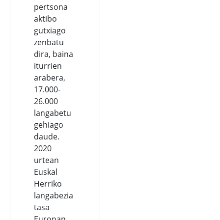
pertsona
aktibo
gutxiago
zenbatu
dira, baina
iturrien
arabera,
17.000-
26.000
langabetu
gehiago
daude.
2020
urtean
Euskal
Herriko
langabezia
tasa
Europan