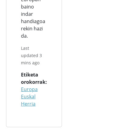
baino
indar
handiagoa
rekin hazi
da.
Last
updated 3
mins ago
Etiketa
orokorrak
Europa
Euskal
Herria