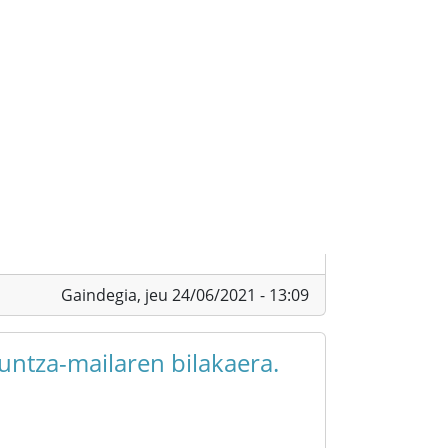
Gaindegia,
jeu 24/06/2021 - 13:09
untza-mailaren bilakaera.