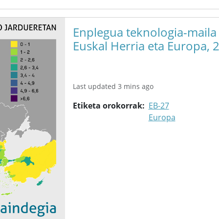
Enplegua teknologia-maila
Euskal Herria eta Europa, 
Last updated 3 mins ago
Etiketa orokorrak
EB-27
Europa