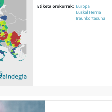
Etiketa orokorrak
Europa
Euskal Herria
Iraunkortasuna