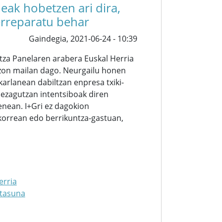
eak hobetzen ari dira,
erreparatu behar
Gaindegia,
2021-06-24 - 10:39
tza Panelaren arabera Euskal Herria
tzon mailan dago. Neurgailu honen
arlanean dabiltzan enpresa txiki-
a ezagutzan intentsiboak diren
nean. I+Gri ez dagokion
korrean edo berrikuntza-gastuan,
erria
rtasuna