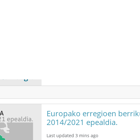
Europako erregioen berrik
2014/2021 epealdia.
Last updated 3 mins ago