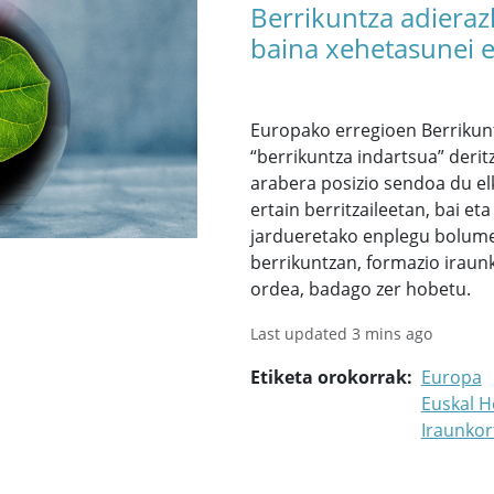
Berrikuntza adierazl
baina xehetasunei 
Europako erregioen Berrikun
“berrikuntza indartsua” deri
arabera posizio sendoa du elk
ertain berritzaileetan, bai et
jardueretako enplegu bolume
berrikuntzan, formazio iraun
ordea, badago zer hobetu.
Last updated 3 mins ago
Etiketa orokorrak
Europa
Euskal H
Iraunko