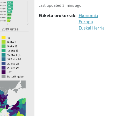
Last updated 3 mins ago
Etiketa orokorrak
Ekonomia
Europa
Euskal Herria