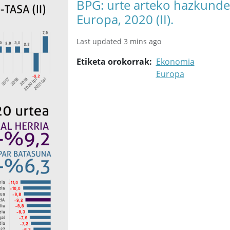
BPG: urte arteko hazkunde-
Europa, 2020 (II).
Last updated 3 mins ago
Etiketa orokorrak
Ekonomia
Europa