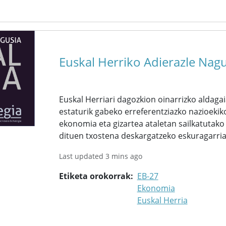
Euskal Herriko Adierazle Nag
Euskal Herriari dagozkion oinarrizko aldaga
estaturik gabeko erreferentziazko nazioekik
ekonomia eta gizartea ataletan sailkatutako 
dituen txostena deskargatzeko eskuragarria
Last updated 3 mins ago
Etiketa orokorrak
EB-27
Ekonomia
Euskal Herria