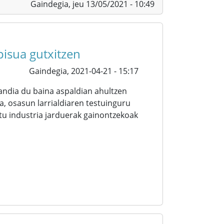
Gaindegia,
jeu 13/05/2021 - 10:49
isua gutxitzen
Gaindegia,
2021-04-21 - 15:17
andia du baina aspaldian ahultzen
a, osasun larrialdiaren testuinguru
tu industria jarduerak gainontzekoak