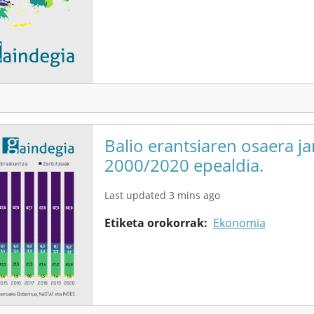
Balio erantsiaren osaera j
2000/2020 epealdia.
Last updated 3 mins ago
Etiketa orokorrak
Ekonomia