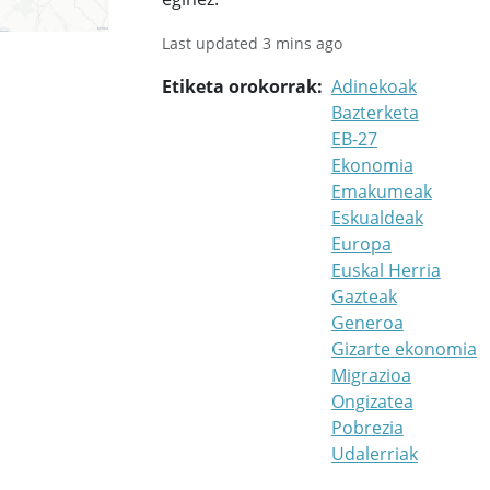
Last updated 3 mins ago
Etiketa orokorrak
Adinekoak
Bazterketa
EB-27
Ekonomia
Emakumeak
Eskualdeak
Europa
Euskal Herria
Gazteak
Generoa
Gizarte ekonomia
Migrazioa
Ongizatea
Pobrezia
Udalerriak