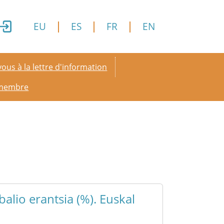
EU
ES
FR
EN
y menu
ous à la lettre d'information
 membre
alio erantsia (%). Euskal