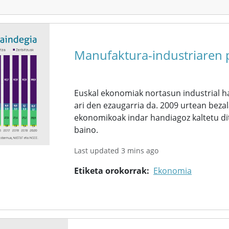
Manufaktura-industriaren p
Euskal ekonomiak nortasun industrial h
ari den ezaugarria da. 2009 urtean bezal
ekonomikoak indar handiagoz kaltetu di
baino.
Last updated 3 mins ago
Etiketa orokorrak
Ekonomia