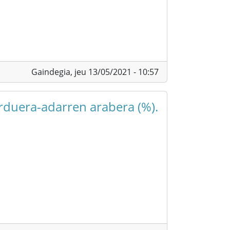
Gaindegia,
jeu 13/05/2021 - 10:57
arduera-adarren arabera (%).