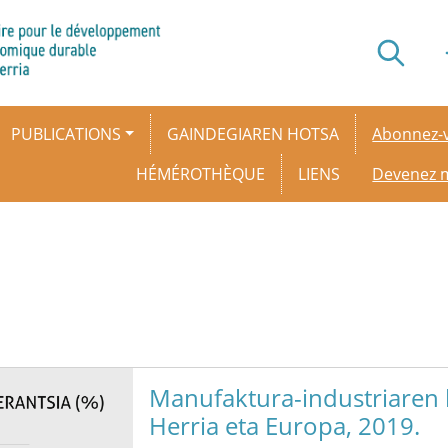
Secondar
PUBLICATIONS
GAINDEGIAREN HOTSA
Abonnez-v
HÉMÉROTHÈQUE
LIENS
Devenez
Manufaktura-industriaren b
Herria eta Europa, 2019.