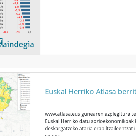
Euskal Herriko Atlasa berr
www.atlasa.eus gunearen azpiegitura te
Euskal Herriko datu sozioekonomikoak kl
deskargatzeko ataria erabiltzaileentzat 
eginez.