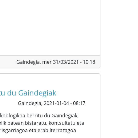
Gaindegia,
mer 31/03/2021 - 10:18
itu du Gaindegiak
Gaindegia,
2021-01-04 - 08:17
knologikoa berritu du Gaindegiak,
ik batean bistaratu, kontsultatu eta
irisgarriagoa eta erabilterrazagoa