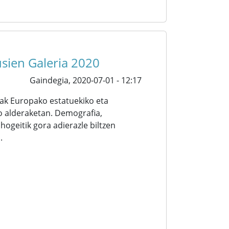
usien Galeria 2020
Gaindegia,
2020-07-01 - 12:17
iak Europako estatuekiko eta
o alderaketan. Demografia,
hogeitik gora adierazle biltzen
.