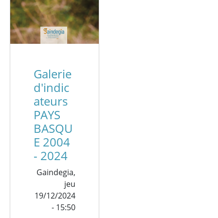
Galerie
d'indic
ateurs
PAYS
BASQU
E 2004
- 2024
Gaindegia,
jeu
19/12/2024
- 15:50