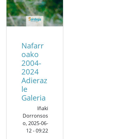
Nafarr
oako
2004-
2024
Adieraz
le
Galeria
Iñaki
Dorronsos
o,
2025-06-
12 - 09:22