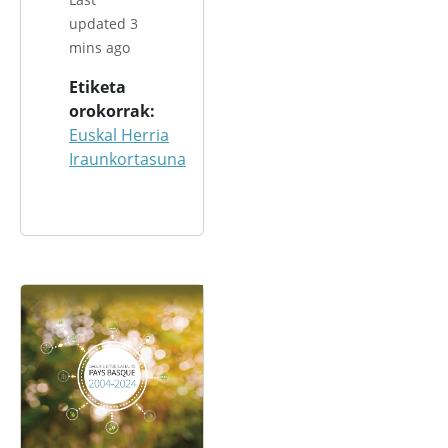
updated 3
mins ago
Etiketa
orokorrak
Euskal Herria
Iraunkortasuna