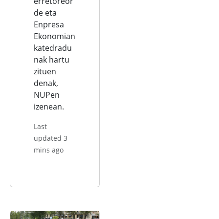
erretoreor
de eta
Enpresa
Ekonomian
katedradu
nak hartu
zituen
denak,
NUPen
izenean.
Last
updated 3
mins ago