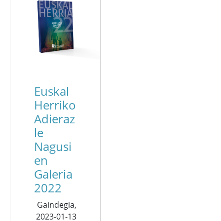
Euskal
Herriko
Adieraz
le
Nagusi
en
Galeria
2022
Gaindegia,
2023-01-13