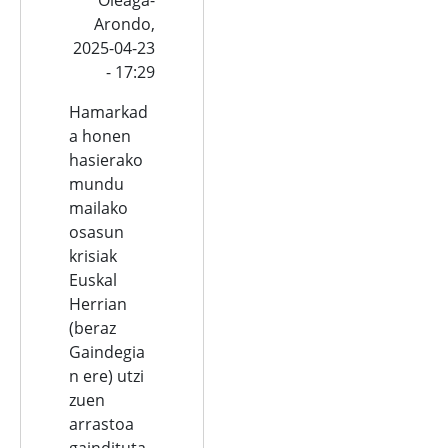
Arondo,
2025-04-23
- 17:29
Hamarkad
a honen
hasierako
mundu
mailako
osasun
krisiak
Euskal
Herrian
(beraz
Gaindegia
n ere) utzi
zuen
arrastoa
gaindituta,