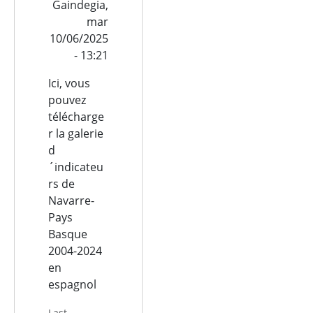
Gaindegia,
mar
10/06/2025
- 13:21
Ici, vous
pouvez
télécharge
r la galerie
d
´indicateu
rs de
Navarre-
Pays
Basque
2004-2024
en
espagnol
Last