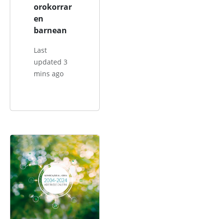
orokorrar
en
barnean
Last
updated 3
mins ago