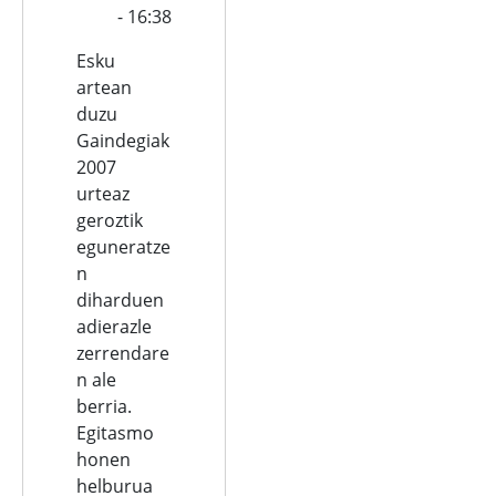
- 16:38
Esku
artean
duzu
Gaindegiak
2007
urteaz
geroztik
eguneratze
n
diharduen
adierazle
zerrendare
n ale
berria.
Egitasmo
honen
helburua