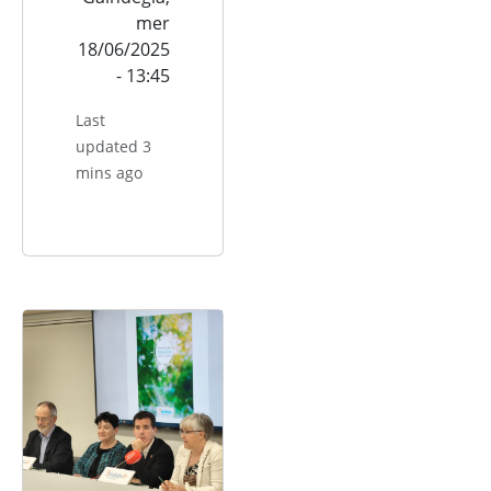
mer
18/06/2025
- 13:45
Last
updated 3
mins ago