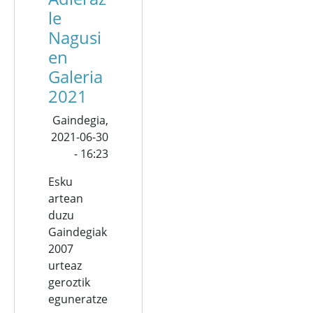
le
Nagusi
en
Galeria
2021
Gaindegia,
2021-06-30
- 16:23
Esku
artean
duzu
Gaindegiak
2007
urteaz
geroztik
eguneratze