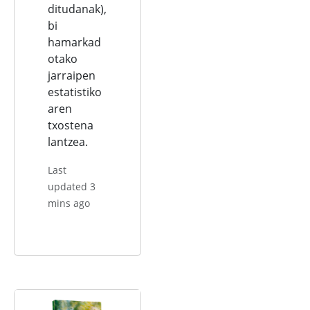
ditudanak),
bi
hamarkad
otako
jarraipen
estatistiko
aren
txostena
lantzea.
Last
updated 3
mins ago