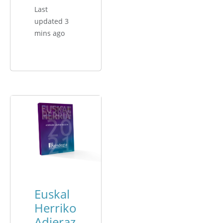
Last
updated 3
mins ago
Euskal
Herriko
Adieraz