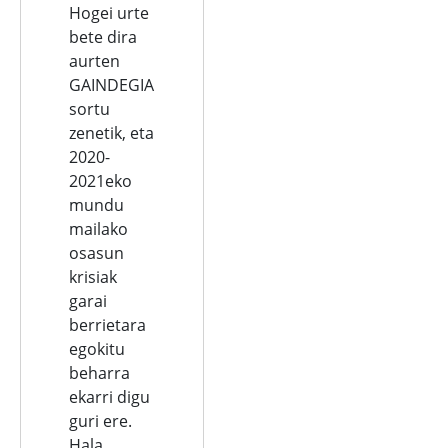
Hogei urte
bete dira
aurten
GAINDEGIA
sortu
zenetik, eta
2020-
2021eko
mundu
mailako
osasun
krisiak
garai
berrietara
egokitu
beharra
ekarri digu
guri ere.
Hala,