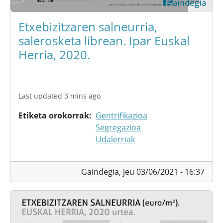
Etxebizitzaren salneurria,
salerosketa librean. Ipar Euskal
Herria, 2020.
Last updated 3 mins ago
Etiketa orokorrak
Gentrifikazioa
Segregazioa
Udalerriak
Gaindegia,
jeu 03/06/2021 - 16:37