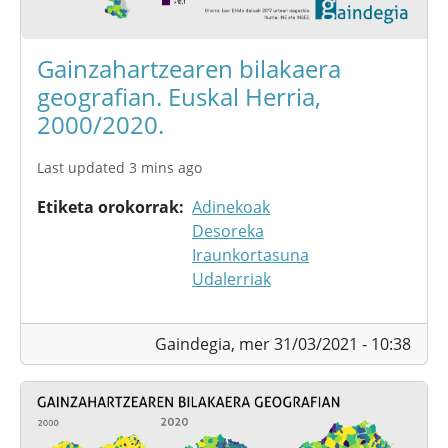
Gainzahartzearen bilakaera
geografian. Euskal Herria,
2000/2020.
Last updated 3 mins ago
Etiketa orokorrak
Adinekoak
Desoreka
Iraunkortasuna
Udalerriak
Gaindegia,
mer 31/03/2021 - 10:38