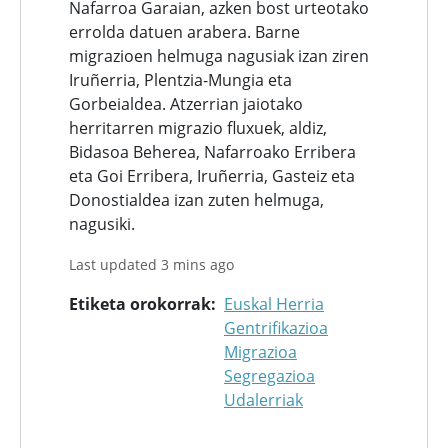
Nafarroa Garaian, azken bost urteotako
errolda datuen arabera. Barne
migrazioen helmuga nagusiak izan ziren
Iruñerria, Plentzia-Mungia eta
Gorbeialdea. Atzerrian jaiotako
herritarren migrazio fluxuek, aldiz,
Bidasoa Beherea, Nafarroako Erribera
eta Goi Erribera, Iruñerria, Gasteiz eta
Donostialdea izan zuten helmuga,
nagusiki.
Last updated 3 mins ago
Etiketa orokorrak
Euskal Herria
Gentrifikazioa
Migrazioa
Segregazioa
Udalerriak