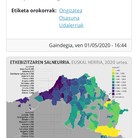
Etiketa orokorrak
Ongizatea
Osasuna
Udalerriak
Gaindegia,
ven 01/05/2020 - 16:44