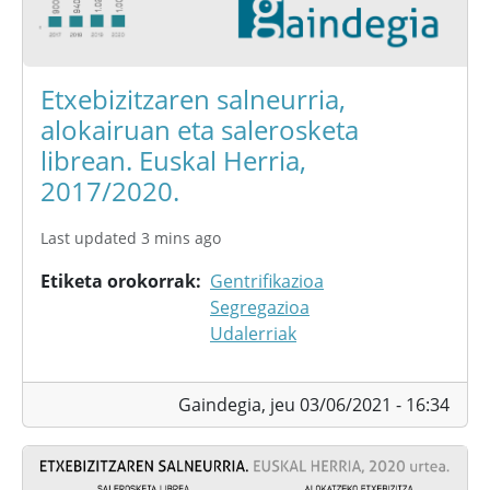
Etxebizitzaren salneurria,
alokairuan eta salerosketa
librean. Euskal Herria,
2017/2020.
Last updated 3 mins ago
Etiketa orokorrak
Gentrifikazioa
Segregazioa
Udalerriak
Gaindegia,
jeu 03/06/2021 - 16:34