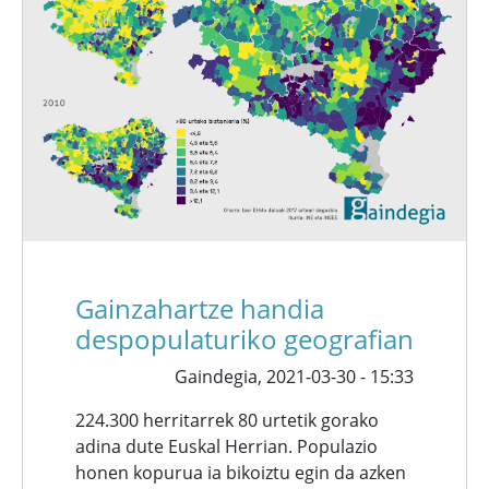
Gainzahartze handia
despopulaturiko geografian
Gaindegia,
2021-03-30 - 15:33
224.300 herritarrek 80 urtetik gorako
adina dute Euskal Herrian. Populazio
honen kopurua ia bikoiztu egin da azken