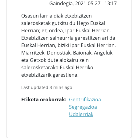
Gaindegia,
2021-05-27 - 13:17
Osasun larrialdiak etxebizitzen
salerosketak gutxitu du Hego Euskal
Herrian; ez, ordea, Ipar Euskal Herrian.
Etxebizitzen salneurria garestitzen ari da
Euskal Herrian, biziki Ipar Euskal Herrian.
Miarritzek, Donostiak, Baionak, Angeluk
eta Getxok dute alokairu zein
salerosketarako Euskal Herriko
etxebizitzarik garestiena.
Last updated 3 mins ago
Etiketa orokorrak
Gentrifikazioa
Segregazioa
Udalerriak