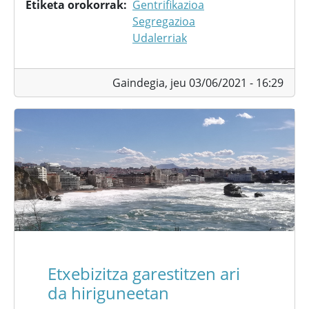
Etiketa orokorrak
Gentrifikazioa
Segregazioa
Udalerriak
Gaindegia,
jeu 03/06/2021 - 16:29
Etxebizitza garestitzen ari
da hiriguneetan