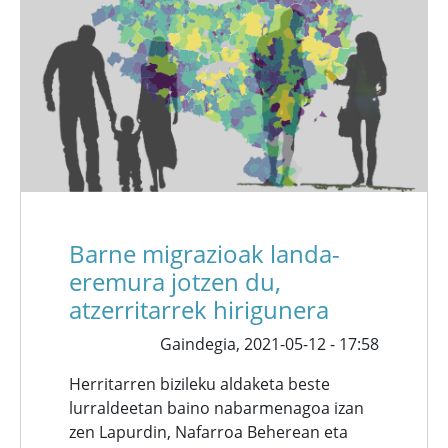
Barne migrazioak landa-
eremura jotzen du,
atzerritarrek hirigunera
Gaindegia,
2021-05-12 - 17:58
Herritarren bizileku aldaketa beste
lurraldeetan baino nabarmenagoa izan
zen Lapurdin, Nafarroa Beherean eta