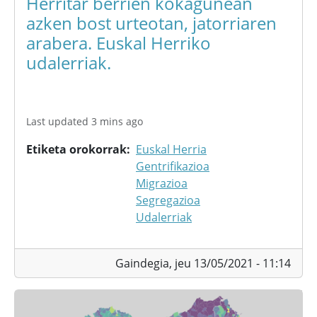
Herritar berrien kokagunean
azken bost urteotan, jatorriaren
arabera. Euskal Herriko
udalerriak.
Last updated 3 mins ago
Etiketa orokorrak
Euskal Herria
Gentrifikazioa
Migrazioa
Segregazioa
Udalerriak
Gaindegia,
jeu 13/05/2021 - 11:14