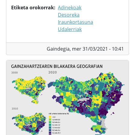
Etiketa orokorrak
Adinekoak
Desoreka
Iraunkortasuna
Udalerriak
Gaindegia,
mer 31/03/2021 - 10:41