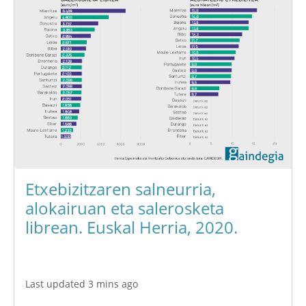
Etxebizitzaren salneurria,
alokairuan eta salerosketa
librean. Euskal Herria, 2020.
Last updated 3 mins ago