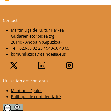
Contact
Martin Ugalde Kultur Parkea
Gudarien etorbidea z/g
20140 - Andoain (Gipuzkoa)
Tel.: 623-38 02 23 / 943-30 43 65
komunikazioa@gaindegia.eus
Utilisation des contenus
Mentions légales
Politique de confidentialité