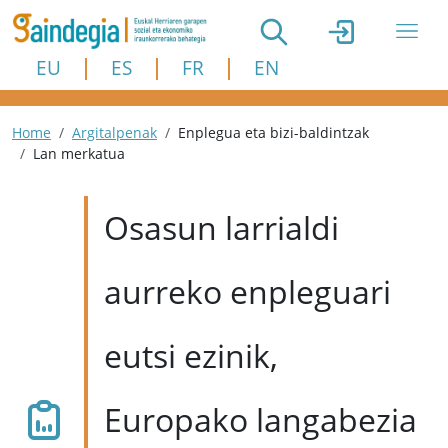
Skip to main content
EU
ES
FR
EN
Breadcrumb
Home
Argitalpenak
Enplegua eta bizi-baldintzak
Lan merkatua
Osasun larrialdi
aurreko enpleguari
eutsi ezinik,
Europako langabezia