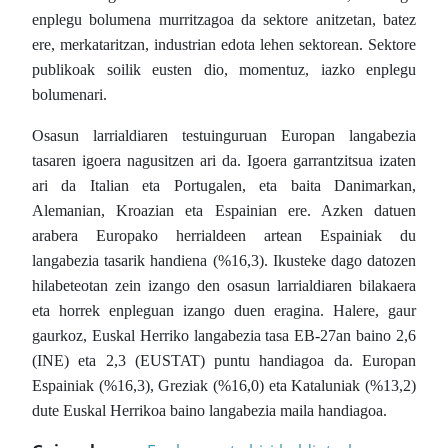
enplegu bolumena murritzagoa da sektore anitzetan, batez
ere, merkataritzan, industrian edota lehen sektorean. Sektore
publikoak soilik eusten dio, momentuz, iazko enplegu
bolumenari.
Osasun larrialdiaren testuinguruan Europan langabezia
tasaren igoera nagusitzen ari da. Igoera garrantzitsua izaten
ari da Italian eta Portugalen, eta baita Danimarkan,
Alemanian, Kroazian eta Espainian ere. Azken datuen
arabera Europako herrialdeen artean Espainiak du
langabezia tasarik handiena (%16,3). Ikusteke dago datozen
hilabeteotan zein izango den osasun larrialdiaren bilakaera
eta horrek enpleguan izango duen eragina. Halere, gaur
gaurkoz, Euskal Herriko langabezia tasa EB-27an baino 2,6
(INE) eta 2,3 (EUSTAT) puntu handiagoa da. Europan
Espainiak (%16,3), Greziak (%16,0) eta Kataluniak (%13,2)
dute Euskal Herrikoa baino langabezia maila handiagoa.