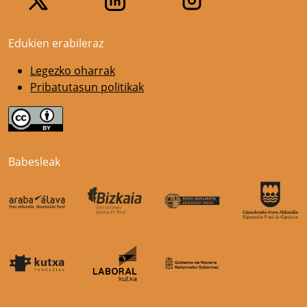
Edukien erabileraz
Legezko oharrak
Pribatutasun politikak
Babesleak