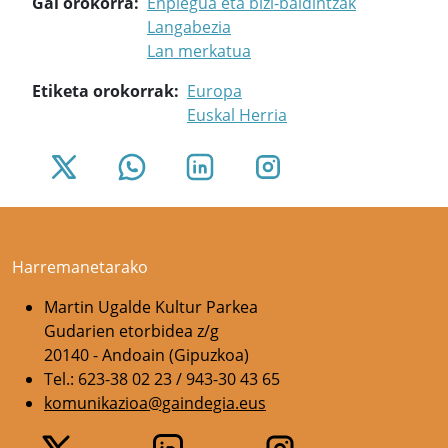
Gai orokorra
Enplegua eta bizi-baldintzak
Langabezia
Lan merkatua
Etiketa orokorrak
Europa
Euskal Herria
Harremanetarako
Martin Ugalde Kultur Parkea
Gudarien etorbidea z/g
20140 - Andoain (Gipuzkoa)
Tel.: 623-38 02 23 / 943-30 43 65
komunikazioa@gaindegia.eus