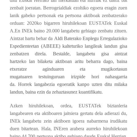
ditu Euskal Herriko lan merkatuan eta iturriak ez datoz bat
zenbait joeratan. Berrogeialdiak ezohiko egoera eragin zuen
lanik gabeko pertsonak eta pertsona aktiboak zenbatzerako
orduan: 2020ko bigarren hiruhilekoan EUSTATek Euskal
A.En INEk baino 20.000 langabetu gehiago zenbatu zituen.
Aintzat hartu behar da
Aldi Baterako Enplegu Erregulazioko
Espedienteetan (ABEEE) kalteturiko langileak landun gisa
zenbatzen direla. Bestalde, langabetu gisa aintzat
hartzeko
lan bilaketa aktiboan aritu beharra dago, baina
etxeratze aginduaren eta mugikortasun
mugatuaren
testuinguruan irizpide hori nahasgarria
da.
Horrek langabezia egoeratik kanpo uzten ditu milaka
landun, baina ezin da zehaztasunez kuantifikatu.
Azken hiruhilekoan, ordea, EUSTATek biztanleria
langabearen eta aktiboaren jaitsiera gertatu dela adierazi du,
INEk langabetu zein aktiboen igoera nabarmena irudikatu
duen bitartean. Hala, INEren arabera aurreko hiruhilekoan
baino 44.700 pertsona aktibo gehiago daude Euskal Herrian,