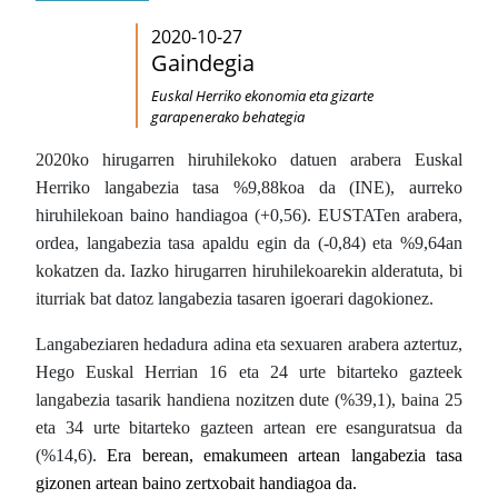
2020-10-27
Gaindegia
Euskal Herriko ekonomia eta gizarte
garapenerako behategia
2020ko hirugarren hiruhilekoko datuen arabera Euskal
Herriko langabezia tasa %9,88koa da (INE), aurreko
hiruhilekoan baino handiagoa (+0,56). EUSTATen arabera,
ordea, langabezia tasa apaldu egin da (-0,84) eta %9,64an
kokatzen da. Iazko hirugarren hiruhilekoarekin alderatuta, bi
iturriak bat datoz langabezia tasaren igoerari dagokionez.
Langabeziaren hedadura adina eta sexuaren arabera aztertuz,
Hego Euskal Herrian 16 eta 24 urte bitarteko gazteek
langabezia tasarik handiena nozitzen dute (%39,1), baina 25
eta 34 urte bitarteko gazteen artean ere esanguratsua da
(%14,6).
Era berean, emakumeen artean langabezia tasa
gizonen artean baino zertxobait handiagoa da.