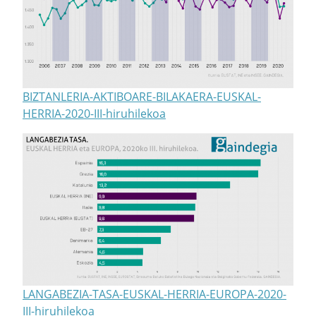
BIZTANLERIA-AKTIBOARE-BILAKAERA-EUSKAL-
HERRIA-2020-III-hiruhilekoa
LANGABEZIA-TASA-EUSKAL-HERRIA-EUROPA-2020-
III-hiruhilekoa