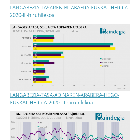
LANGABEZIA-TASAREN-BILAKAERA-EUSKAL-HERRIA-
2020-III-hiruhilekoa
LANGABEZIA-TASA-ADINAREN-ARABERA-HEGO-
EUSKAL-HERRIA-2020-III-hiruhilekoa