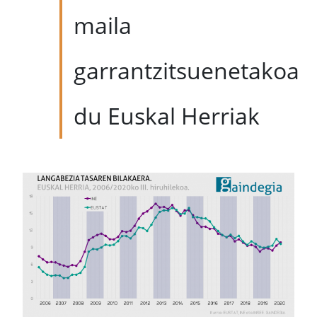
maila
garrantzitsuenetakoa
du Euskal Herriak