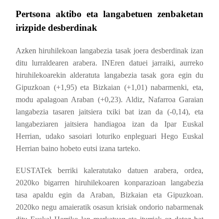
Pertsona aktibo eta langabetuen zenbaketan
irizpide desberdinak
Azken
hiruhilekoan langabezia tasak joera desberdinak izan
ditu lurraldearen arabera. INEren datuei jarraiki, aurreko
hiruhilekoarekin alderatuta langabezia tasak gora egin du
Gipuzkoan (+1,95) eta Bizkaian (+1,01) nabarmenki, eta,
modu apalagoan Araban (+0,23). Aldiz, Nafarroa Garaian
langabezia tasaren jaitsiera txiki bat izan da
(-0,14), eta
langabeziaren jaitsiera handiagoa izan da Ipar Euskal
Herrian, udako sasoiari loturiko enpleguari Hego Euskal
Herrian baino hobeto eutsi izana tarteko.
EUSTATek berriki kaleratutako datuen arabera, ordea,
2020ko bigarren hiruhilekoaren konparazioan langabezia
tasa apaldu egin da Araban, Bizkaian eta Gipuzkoan.
2020ko negu amaieratik osasun krisiak ondorio nabarmenak