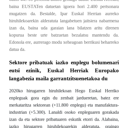
baina EUSTATen datuetan igoera hori 2.400 pertsonara
mugatzen da. Bestalde, Ipar Euskal Herrian aurreko
hiruhilekoarekin alderatuta langabetuen jaitsiera nabarmena
izan da, baina uda garaian lana bilatzen aritu direnen
kopurua beste urte batzuetan bezalatsu mantendu da.
Edonola ere, aurrerago modu xeheagoan berrikusi beharreko
datua da.
Sektore pribatuak iazko enplegu bolumenari
eutsi ezinik, Euskal Herriak Europako
langabezia maila garrantzitsuenetakoa du
2020ko hirugarren hiruhilekoan Hego Euskal Herriko
enpleguak gora egin du zenbait jardueretan, batez ere
merkataritza sektorean (+11.800 enplegu) eta manufaktura-
industrian (+5.300). Lanaldi osoko enpleguaren gorakada
izan da eta sektore pribatuaren eskutik etorri da. Alabaina,
iazko hirugarren hiruhilekoarekin alderatuta, oraingo