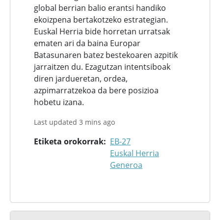
global berrian balio erantsi handiko
ekoizpena bertakotzeko estrategian.
Euskal Herria bide horretan urratsak
ematen ari da baina Europar
Batasunaren batez bestekoaren azpitik
jarraitzen du. Ezagutzan intentsiboak
diren jardueretan, ordea,
azpimarratzekoa da bere posizioa
hobetu izana.
Last updated 3 mins ago
Etiketa orokorrak
EB-27
Euskal Herria
Generoa