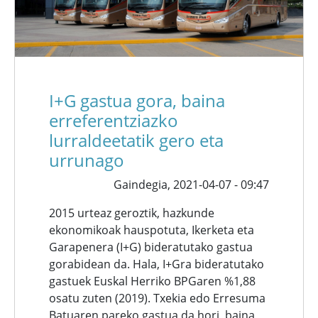
I+G gastua gora, baina
erreferentziazko
lurraldeetatik gero eta
urrunago
Gaindegia,
2021-04-07 - 09:47
2015 urteaz geroztik, hazkunde
ekonomikoak hauspotuta, Ikerketa eta
Garapenera (I+G) bideratutako gastua
gorabidean da. Hala, I+Gra bideratutako
gastuek Euskal Herriko BPGaren %1,88
osatu zuten (2019). Txekia edo Erresuma
Batuaren pareko gastua da hori, baina