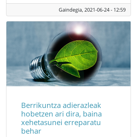
Gaindegia,
2021-06-24 - 12:59
Berrikuntza adierazleak
hobetzen ari dira, baina
xehetasunei erreparatu
behar