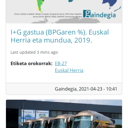
I+G gastua (BPGaren %). Euskal
Herria eta mundua, 2019.
Last updated 3 mins ago
Etiketa orokorrak
EB-27
Euskal Herria
Gaindegia,
2021-04-23 - 10:41