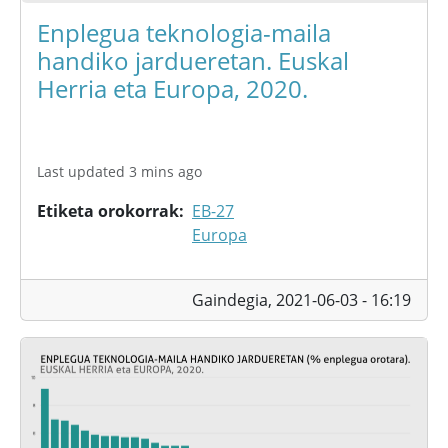
Enplegua teknologia-maila
handiko jardueretan. Euskal
Herria eta Europa, 2020.
Last updated 3 mins ago
Etiketa orokorrak
EB-27
Europa
Gaindegia,
2021-06-03 - 16:19