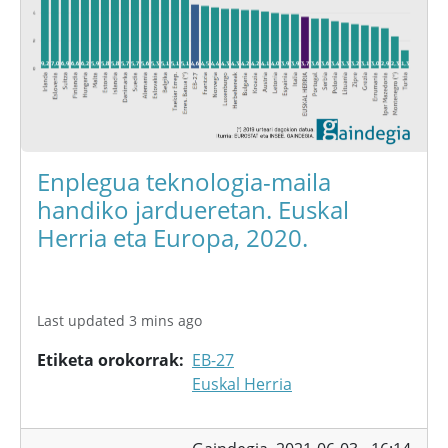
Enplegua teknologia-maila
handiko jardueretan. Euskal
Herria eta Europa, 2020.
Last updated 3 mins ago
Etiketa orokorrak
EB-27
Euskal Herria