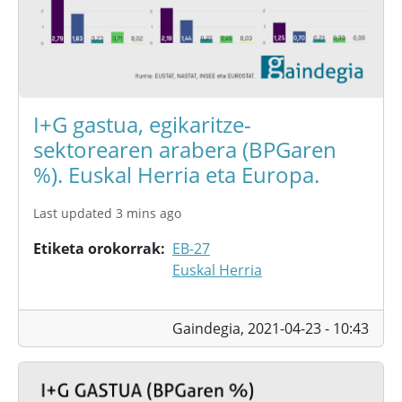
I+G gastua, egikaritze-
sektorearen arabera (BPGaren
%). Euskal Herria eta Europa.
Last updated 3 mins ago
Etiketa orokorrak
EB-27
Euskal Herria
Gaindegia,
2021-04-23 - 10:43