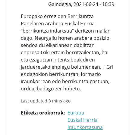
Gaindegia,
2021-06-24 - 10:39
Europako erregioen Berrikuntza
Panelaren arabera Euskal Herria
“berrikuntza indartsua” deritzon mailan
dago. Neurgailu honen arabera posizio
sendoa du elkarlanean dabiltzan
enpresa txiki-ertain berritzaileetan, bai
eta ezagutzan intentsiboak diren
jardueretako enplegu bolumenean. I+Gri
ez dagokion berrikuntzan, formazio
iraunkorrean edo berrikuntza-gastuan,
ordea, badago zer hobetu.
Last updated 3 mins ago
Etiketa orokorrak
Europa
Euskal Herria
Iraunkortasuna