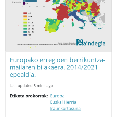
Europako erregioen berrikuntza-
mailaren bilakaera. 2014/2021
epealdia.
Last updated 3 mins ago
Etiketa orokorrak
Europa
Euskal Herria
Iraunkortasuna