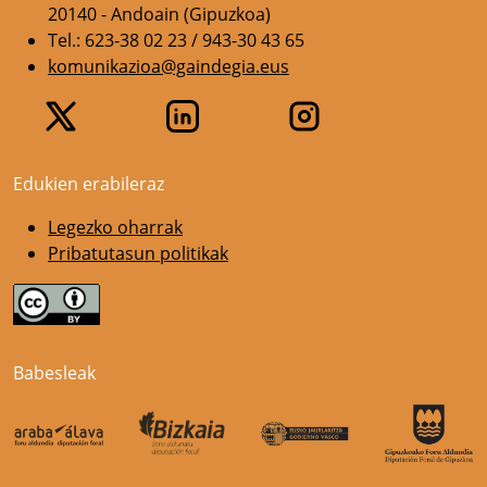
20140 - Andoain (Gipuzkoa)
Tel.: 623-38 02 23 / 943-30 43 65
komunikazioa@gaindegia.eus
Edukien erabileraz
Legezko oharrak
Pribatutasun politikak
Babesleak