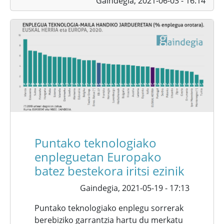
Gaindegia,
2021-06-03 - 16:14
Puntako teknologiako
enpleguetan Europako
batez bestekora iritsi ezinik
Gaindegia,
2021-05-19 - 17:13
Puntako teknologiako enplegu sorrerak
berebiziko garrantzia hartu du merkatu