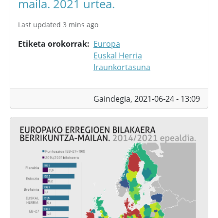
maila. 2021 urtea.
Last updated 3 mins ago
Etiketa orokorrak
Europa
Euskal Herria
Iraunkortasuna
Gaindegia,
2021-06-24 - 13:09