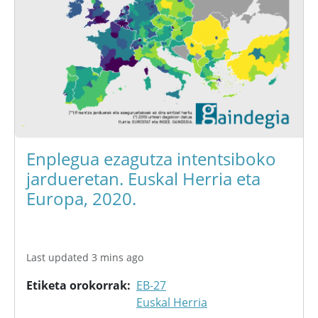
Enplegua ezagutza intentsiboko
jardueretan. Euskal Herria eta
Europa, 2020.
Last updated 3 mins ago
Etiketa orokorrak
EB-27
Euskal Herria