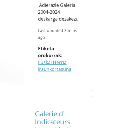
Adierazle Galeria
2004-2024
deskarga dezakezu
Last updated 3 mins
ago
Etiketa
orokorrak
Euskal Herria
Iraunkortasuna
Galerie d'
Indicateurs