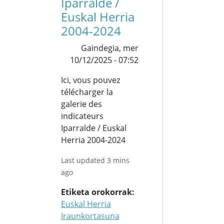
Iparralde /
Euskal Herria
2004-2024
Gaindegia,
mer
10/12/2025 - 07:52
Ici, vous pouvez
télécharger la
galerie des
indicateurs
Iparralde / Euskal
Herria 2004-2024
Last updated 3 mins
ago
Etiketa orokorrak
Euskal Herria
Iraunkortasuna