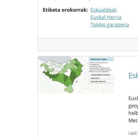
Etiketa orokorrak
Eskualdeak
Euskal Herria
Tokiko garapena
Es
Eusk
geog
helb
Met
Last