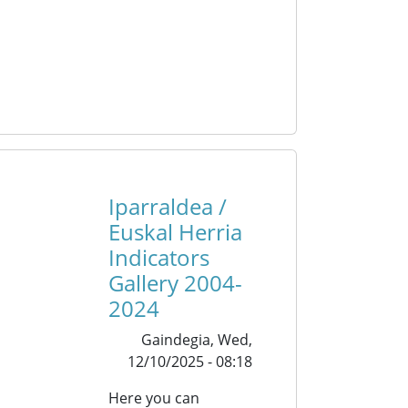
Iparraldea /
Euskal Herria
Indicators
Gallery 2004-
2024
Gaindegia,
Wed,
12/10/2025 - 08:18
Here you can