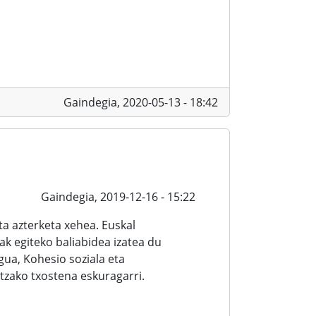
Gaindegia,
2020-05-13 - 18:42
Gaindegia,
2019-12-16 - 15:22
a azterketa xehea. Euskal
ak egiteko baliabidea izatea du
ua, Kohesio soziala eta
zako txostena eskuragarri.