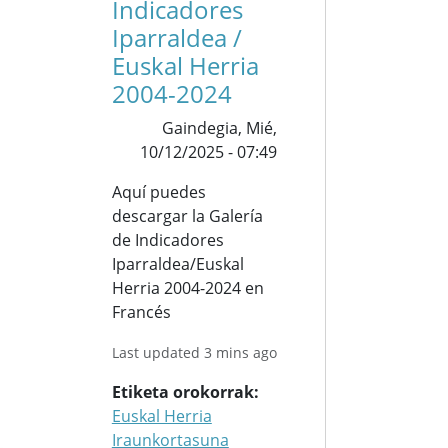
Indicadores
Iparraldea /
Euskal Herria
2004-2024
Gaindegia,
Mié,
10/12/2025 - 07:49
Aquí puedes
descargar la Galería
de Indicadores
Iparraldea/Euskal
Herria 2004-2024 en
Francés
Last updated 3 mins ago
Etiketa orokorrak
Euskal Herria
Iraunkortasuna