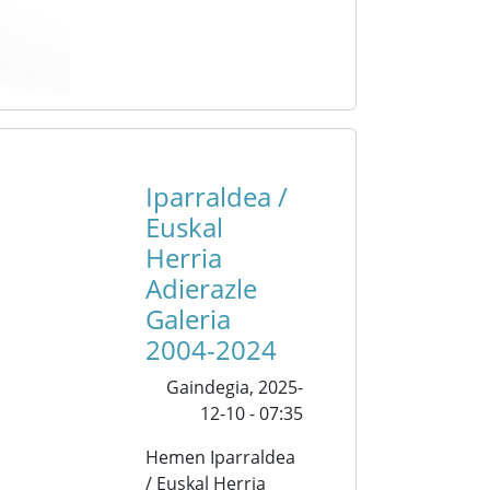
Iparraldea /
Euskal
Herria
Adierazle
Galeria
2004-2024
Gaindegia,
2025-
12-10 - 07:35
Hemen Iparraldea
/ Euskal Herria