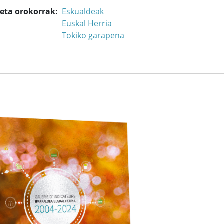
keta orokorrak
Eskualdeak
Euskal Herria
Tokiko garapena