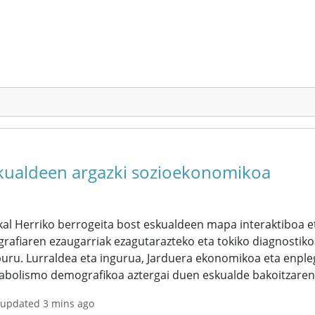
kualdeen argazki sozioekonomikoa
al Herriko berrogeita bost eskualdeen mapa interaktiboa et
rafiaren ezaugarriak ezagutarazteko eta tokiko diagnostiko
uru. Lurraldea eta ingurua, Jarduera ekonomikoa eta enpleg
abolismo demografikoa aztergai duen eskualde bakoitzarent
 updated 3 mins ago