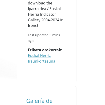
download the
Iparraldea / Euskal
Herria Indicator
Gallery 2004-2024 in
french
Last updated 3 mins
ago
Etiketa orokorrak
Euskal Herria
Iraunkortasuna
Galería de