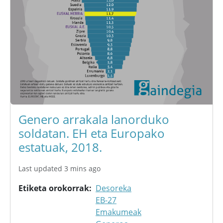
Genero arrakala lanorduko
soldatan. EH eta Europako
estatuak, 2018.
Last updated 3 mins ago
Etiketa orokorrak
Desoreka
EB-27
Emakumeak