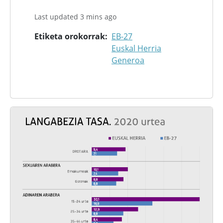
Last updated 3 mins ago
Etiketa orokorrak
EB-27
Euskal Herria
Generoa