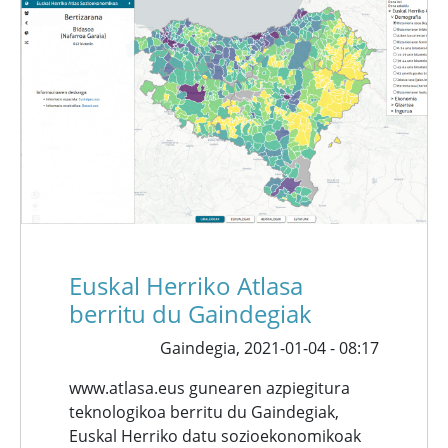
Euskal Herriko Atlasa
berritu du Gaindegiak
Gaindegia,
2021-01-04 - 08:17
www.atlasa.eus gunearen azpiegitura
teknologikoa berritu du Gaindegiak,
Euskal Herriko datu sozioekonomikoak