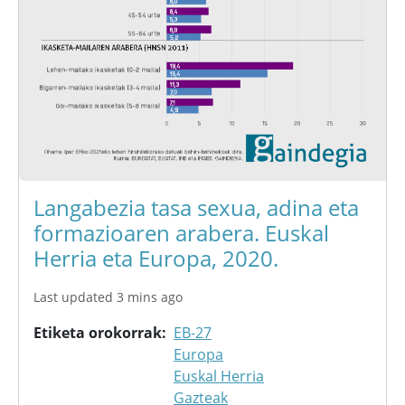
Langabezia tasa sexua, adina eta
formazioaren arabera. Euskal
Herria eta Europa, 2020.
Last updated 3 mins ago
Etiketa orokorrak
EB-27
Europa
Euskal Herria
Gazteak