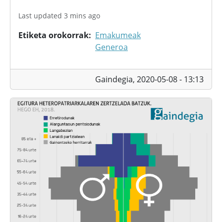
Last updated 3 mins ago
Etiketa orokorrak
Emakumeak
Generoa
Gaindegia,
2020-05-08 - 13:13