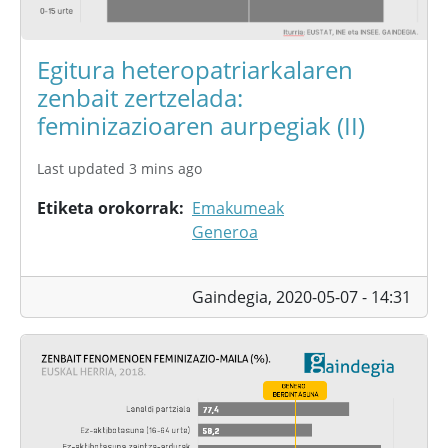
Egitura heteropatriarkalaren
zenbait zertzelada:
feminizazioaren aurpegiak (II)
Last updated 3 mins ago
Etiketa orokorrak
Emakumeak
Generoa
Gaindegia,
2020-05-07 - 14:31