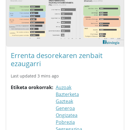
Errenta desorekaren zenbait
ezaugarri
Last updated 3 mins ago
Etiketa orokorrak
Auzoak
Bazterketa
Gazteak
Generoa
Ongizatea
Pobrezia
Segregazioa