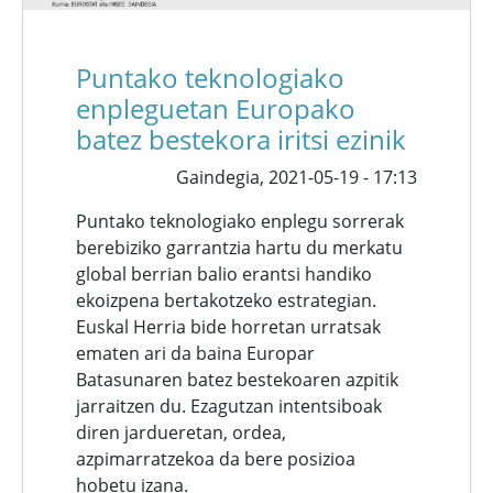
Puntako teknologiako
enpleguetan Europako
batez bestekora iritsi ezinik
Gaindegia,
2021-05-19 - 17:13
Puntako teknologiako enplegu sorrerak
berebiziko garrantzia hartu du merkatu
global berrian balio erantsi handiko
ekoizpena bertakotzeko estrategian.
Euskal Herria bide horretan urratsak
ematen ari da baina Europar
Batasunaren batez bestekoaren azpitik
jarraitzen du. Ezagutzan intentsiboak
diren jardueretan, ordea,
azpimarratzekoa da bere posizioa
hobetu izana.