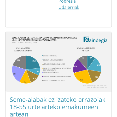
Pobrezia
Udalerriak
Seme-alabak ez izateko arrazoiak
18-55 urte arteko emakumeen
artean