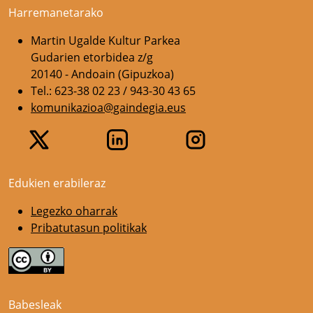
Harremanetarako
Martin Ugalde Kultur Parkea
Gudarien etorbidea z/g
20140 - Andoain (Gipuzkoa)
Tel.: 623-38 02 23 / 943-30 43 65
komunikazioa@gaindegia.eus
Edukien erabileraz
Legezko oharrak
Pribatutasun politikak
Babesleak