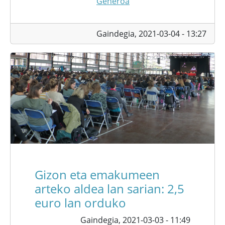
Generoa
Gaindegia,
2021-03-04 - 13:27
Gizon eta emakumeen
arteko aldea lan sarian: 2,5
euro lan orduko
Gaindegia,
2021-03-03 - 11:49