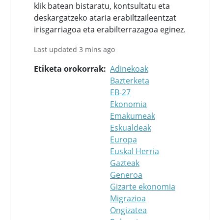
klik batean bistaratu, kontsultatu eta
deskargatzeko ataria erabiltzaileentzat
irisgarriagoa eta erabilterrazagoa eginez.
Last updated 3 mins ago
Etiketa orokorrak
Adinekoak
Bazterketa
EB-27
Ekonomia
Emakumeak
Eskualdeak
Europa
Euskal Herria
Gazteak
Generoa
Gizarte ekonomia
Migrazioa
Ongizatea