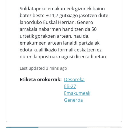
Soldatapeko emakumeek gizonek baino
batez beste %11,7 gutxiago jasotzen dute
lanorduko Euskal Herrian. Genero
arrakala nabarmen handitzen da 50
urtetik gorakoen artean, hau da,
emakumeen artean lanaldi partzialak
edota kualifikazio formalik eskatzen ez
duten lanpostuak nagusi diren adinetan.
Last updated 3 mins ago
Etiketa orokorrak
Desoreka
EB-27
Emakumeak
Generoa