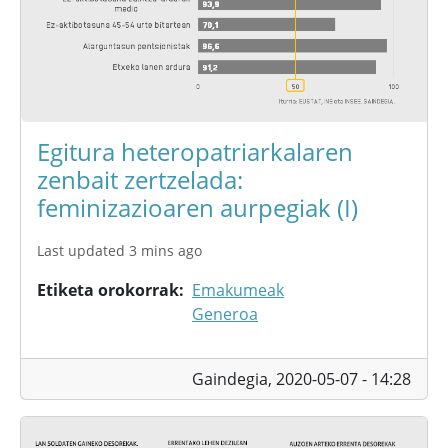
Egitura heteropatriarkalaren
zenbait zertzelada:
feminizazioaren aurpegiak (I)
Last updated 3 mins ago
Etiketa orokorrak
Emakumeak
Generoa
Gaindegia,
2020-05-07 - 14:28