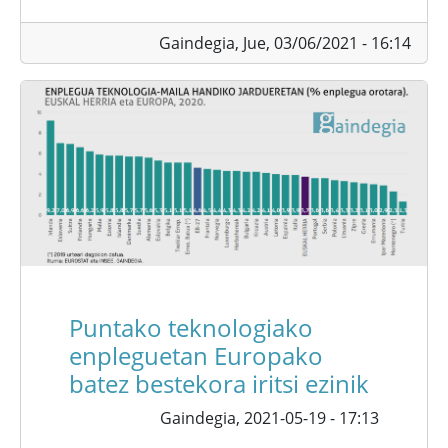
Gaindegia,
Jue, 03/06/2021 - 16:14
Puntako teknologiako
enpleguetan Europako
batez bestekora iritsi ezinik
Gaindegia,
2021-05-19 - 17:13