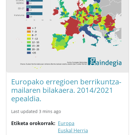
Europako erregioen berrikuntza-
mailaren bilakaera. 2014/2021
epealdia.
Last updated 3 mins ago
Etiketa orokorrak
Europa
Euskal Herria