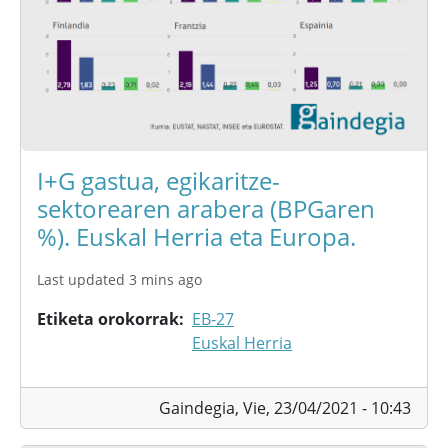
I+G gastua, egikaritze-
sektorearen arabera (BPGaren
%). Euskal Herria eta Europa.
Last updated 3 mins ago
Etiketa orokorrak
EB-27
Euskal Herria
Gaindegia,
Vie, 23/04/2021 - 10:43