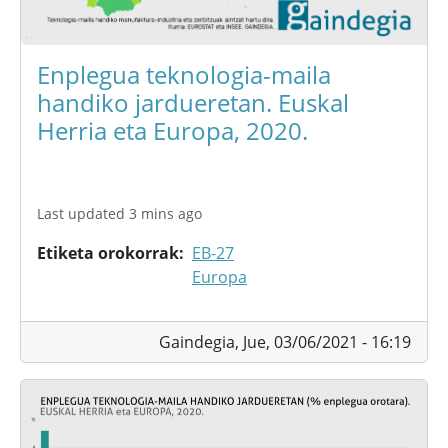
Enplegua teknologia-maila
handiko jardueretan. Euskal
Herria eta Europa, 2020.
Last updated 3 mins ago
Etiketa orokorrak
EB-27
Europa
Gaindegia,
Jue, 03/06/2021 - 16:19