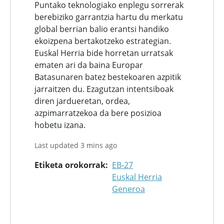
Puntako teknologiako enplegu sorrerak
berebiziko garrantzia hartu du merkatu
global berrian balio erantsi handiko
ekoizpena bertakotzeko estrategian.
Euskal Herria bide horretan urratsak
ematen ari da baina Europar
Batasunaren batez bestekoaren azpitik
jarraitzen du. Ezagutzan intentsiboak
diren jardueretan, ordea,
azpimarratzekoa da bere posizioa
hobetu izana.
Last updated 3 mins ago
Etiketa orokorrak
EB-27
Euskal Herria
Generoa