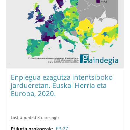
Enplegua ezagutza intentsiboko
jardueretan. Euskal Herria eta
Europa, 2020.
Last updated 3 mins ago
Etiketa orokorrak
EB-27