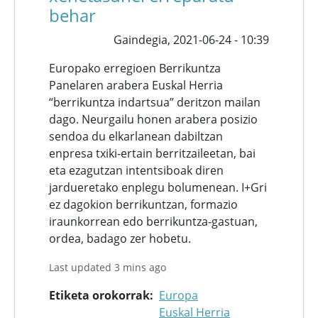
behar
Gaindegia,
2021-06-24 - 10:39
Europako erregioen Berrikuntza
Panelaren arabera Euskal Herria
“berrikuntza indartsua” deritzon mailan
dago. Neurgailu honen arabera posizio
sendoa du elkarlanean dabiltzan
enpresa txiki-ertain berritzaileetan, bai
eta ezagutzan intentsiboak diren
jardueretako enplegu bolumenean. I+Gri
ez dagokion berrikuntzan, formazio
iraunkorrean edo berrikuntza-gastuan,
ordea, badago zer hobetu.
Last updated 3 mins ago
Etiketa orokorrak
Europa
Euskal Herria