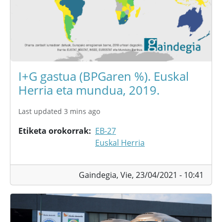
I+G gastua (BPGaren %). Euskal
Herria eta mundua, 2019.
Last updated 3 mins ago
Etiketa orokorrak
EB-27
Euskal Herria
Gaindegia,
Vie, 23/04/2021 - 10:41