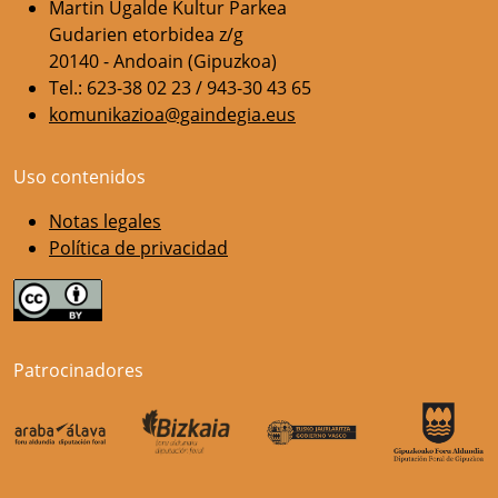
Martin Ugalde Kultur Parkea
Gudarien etorbidea z/g
20140 - Andoain (Gipuzkoa)
Tel.: 623-38 02 23 / 943-30 43 65
komunikazioa@gaindegia.eus
Uso contenidos
Notas legales
Política de privacidad
Patrocinadores