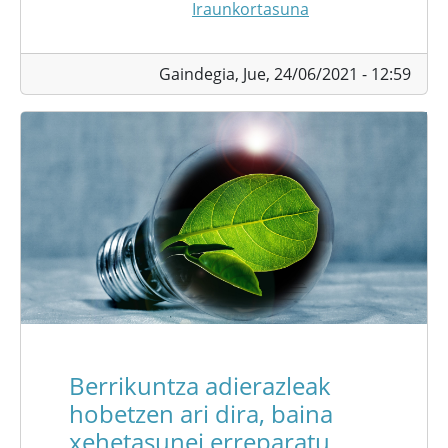
Iraunkortasuna
Gaindegia,
Jue, 24/06/2021 - 12:59
Berrikuntza adierazleak
hobetzen ari dira, baina
xehetasunei erreparatu