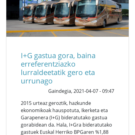
I+G gastua gora, baina
erreferentziazko
lurraldeetatik gero eta
urrunago
Gaindegia,
2021-04-07 - 09:47
2015 urteaz geroztik, hazkunde
ekonomikoak hauspotuta, Ikerketa eta
Garapenera (I+G) bideratutako gastua
gorabidean da. Hala, I+Gra bideratutako
gastuek Euskal Herriko BPGaren %1,88