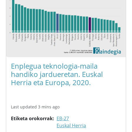
Enplegua teknologia-maila
handiko jardueretan. Euskal
Herria eta Europa, 2020.
Last updated 3 mins ago
Etiketa orokorrak
EB-27
Euskal Herria