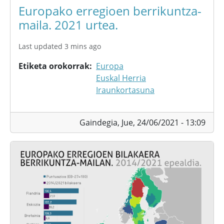
Europako erregioen berrikuntza-
maila. 2021 urtea.
Last updated 3 mins ago
Etiketa orokorrak
Europa
Euskal Herria
Iraunkortasuna
Gaindegia,
Jue, 24/06/2021 - 13:09