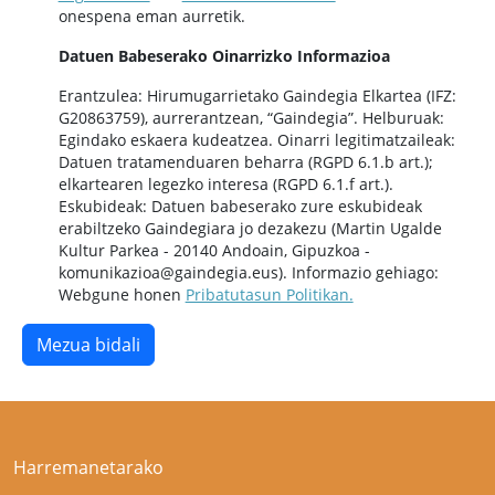
onespena eman aurretik.
Datuen Babeserako Oinarrizko Informazioa
Erantzulea: Hirumugarrietako Gaindegia Elkartea (IFZ:
G20863759), aurrerantzean, “Gaindegia”. Helburuak:
Egindako eskaera kudeatzea. Oinarri legitimatzaileak:
Datuen tratamenduaren beharra (RGPD 6.1.b art.);
elkartearen legezko interesa (RGPD 6.1.f art.).
Eskubideak: Datuen babeserako zure eskubideak
erabiltzeko Gaindegiara jo dezakezu (Martin Ugalde
Kultur Parkea - 20140 Andoain, Gipuzkoa -
komunikazioa@gaindegia.eus). Informazio gehiago:
Webgune honen
Pribatutasun Politikan.
Harremanetarako