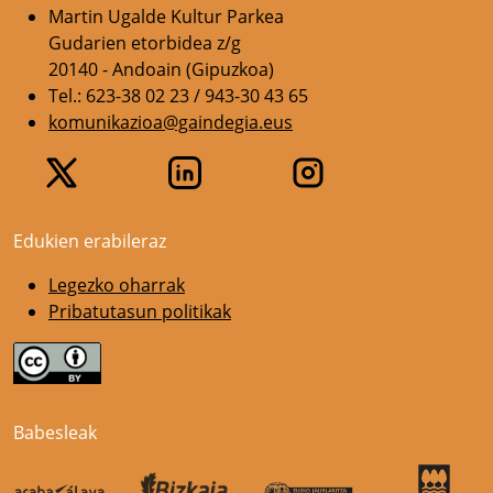
Martin Ugalde Kultur Parkea
Gudarien etorbidea z/g
20140 - Andoain (Gipuzkoa)
Tel.: 623-38 02 23 / 943-30 43 65
komunikazioa@gaindegia.eus
Edukien erabileraz
Legezko oharrak
Pribatutasun politikak
Babesleak