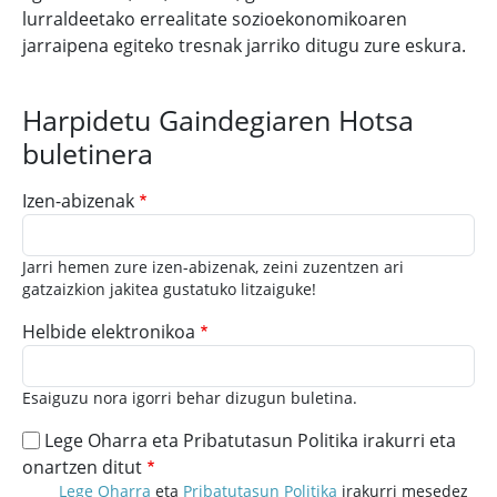
lurraldeetako errealitate sozioekonomikoaren
jarraipena egiteko tresnak jarriko ditugu zure eskura.
Harpidetu Gaindegiaren Hotsa
buletinera
Izen-abizenak
Jarri hemen zure izen-abizenak, zeini zuzentzen ari
gatzaizkion jakitea gustatuko litzaiguke!
Helbide elektronikoa
Esaiguzu nora igorri behar dizugun buletina.
Lege Oharra eta Pribatutasun Politika irakurri eta
onartzen ditut
Lege Oharra
eta
Pribatutasun Politika
irakurri mesedez