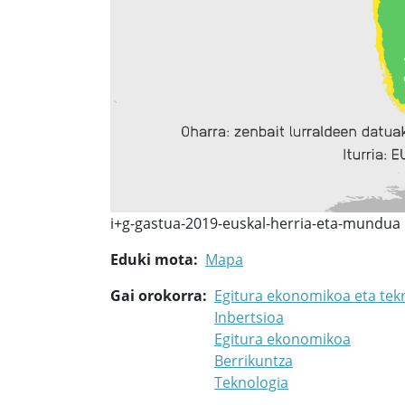
i+g-gastua-2019-euskal-herria-eta-mundua
Eduki mota
Mapa
Gai orokorra
Egitura ekonomikoa eta tek
Inbertsioa
Egitura ekonomikoa
Berrikuntza
Teknologia