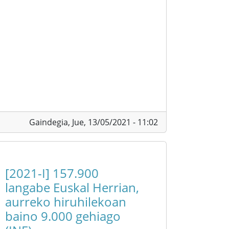
Gaindegia,
Jue, 13/05/2021 - 11:02
[2021-I] 157.900
langabe Euskal Herrian,
aurreko hiruhilekoan
baino 9.000 gehiago