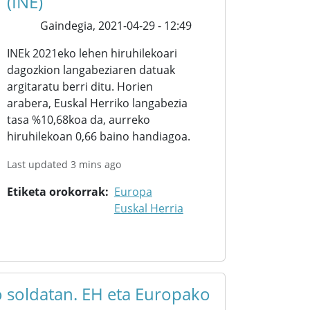
(INE)
Gaindegia,
2021-04-29 - 12:49
INEk 2021eko lehen hiruhilekoari
dagozkion langabeziaren datuak
argitaratu berri ditu. Horien
arabera, Euskal Herriko langabezia
tasa %10,68koa da, aurreko
hiruhilekoan 0,66 baino handiagoa.
Last updated 3 mins ago
Etiketa orokorrak
Europa
Euskal Herria
 soldatan. EH eta Europako