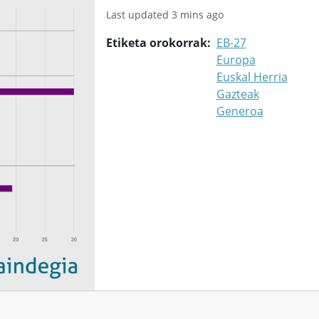
Last updated 3 mins ago
Etiketa orokorrak
EB-27
Europa
Euskal Herria
Gazteak
Generoa