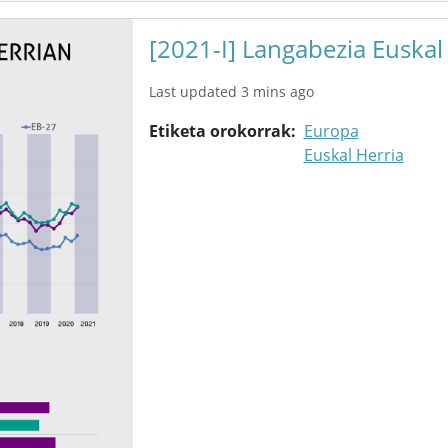
[2021-I] Langabezia Euskal
Last updated 3 mins ago
Etiketa orokorrak
Europa
Euskal Herria