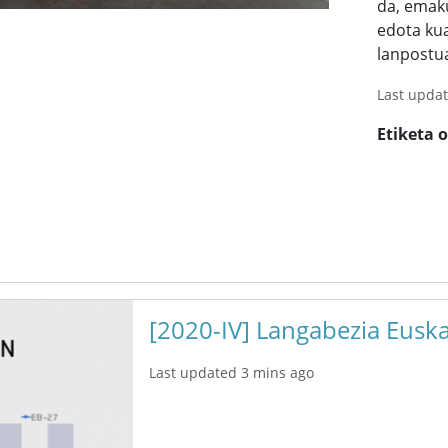
da, emaku
edota kua
lanpostua
Last upda
Etiketa 
[2020-IV] Langabezia Euska
Last updated 3 mins ago