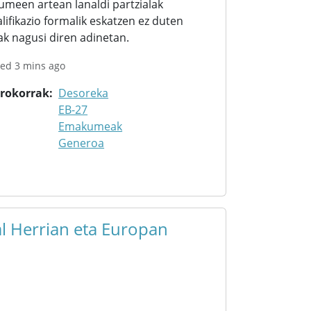
meen artean lanaldi partzialak
lifikazio formalik eskatzen ez duten
k nagusi diren adinetan.
ted 3 mins ago
orokorrak
Desoreka
EB-27
Emakumeak
Generoa
l Herrian eta Europan