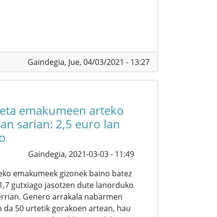
Gaindegia,
Jue, 04/03/2021 - 13:27
 eta emakumeen arteko
lan sarian: 2,5 euro lan
o
Gaindegia,
2021-03-03 - 11:49
eko emakumeek gizonek baino batez
1,7 gutxiago jasotzen dute lanorduko
errian. Genero arrakala nabarmen
 da 50 urtetik gorakoen artean, hau