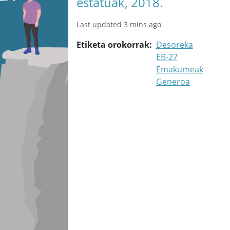
estatuak, 2018.
Last updated 3 mins ago
Etiketa orokorrak
Desoreka
EB-27
Emakumeak
Generoa