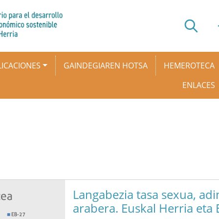
ICACIONES
GAINDEGIAREN HOTSA
HEMEROTECA
ENLACES
Langabezia tasa sexua, adi
arabera. Euskal Herria eta