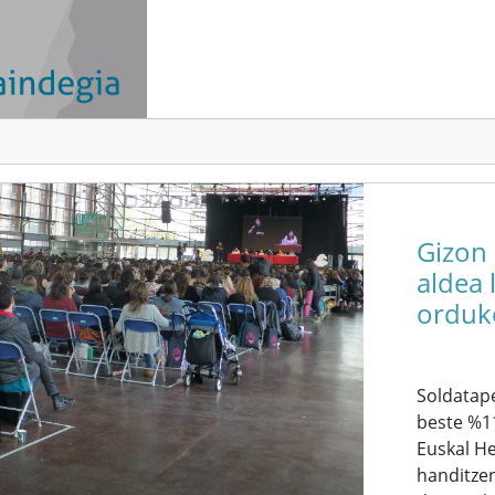
Gizon
aldea 
orduk
Soldatap
beste %1
Euskal H
handitzen