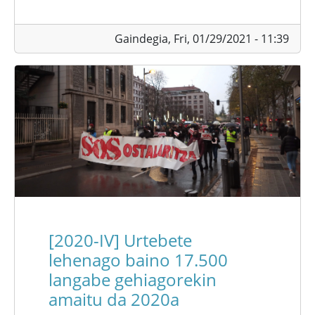
Gaindegia,
Fri, 01/29/2021 - 11:39
[2020-IV] Urtebete
lehenago baino 17.500
langabe gehiagorekin
amaitu da 2020a