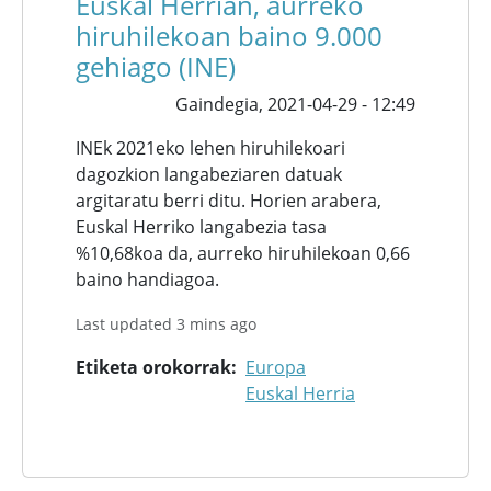
Euskal Herrian, aurreko
hiruhilekoan baino 9.000
gehiago (INE)
Gaindegia,
2021-04-29 - 12:49
INEk 2021eko lehen hiruhilekoari
dagozkion langabeziaren datuak
argitaratu berri ditu. Horien arabera,
Euskal Herriko langabezia tasa
%10,68koa da, aurreko hiruhilekoan 0,66
baino handiagoa.
Last updated 3 mins ago
Etiketa orokorrak
Europa
Euskal Herria