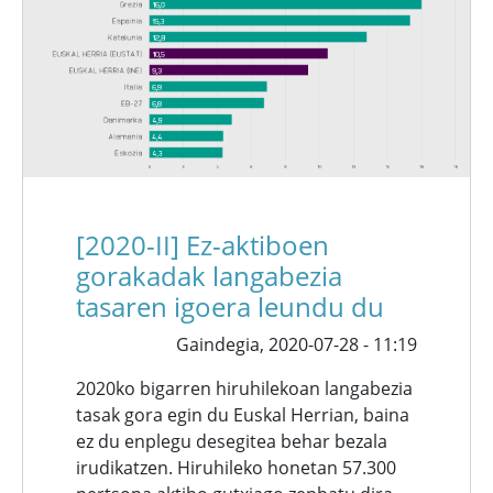
[2020-II] Ez-aktiboen
gorakadak langabezia
tasaren igoera leundu du
Gaindegia,
2020-07-28 - 11:19
2020ko bigarren hiruhilekoan langabezia
tasak gora egin du Euskal Herrian, baina
ez du enplegu desegitea behar bezala
irudikatzen. Hiruhileko honetan 57.300