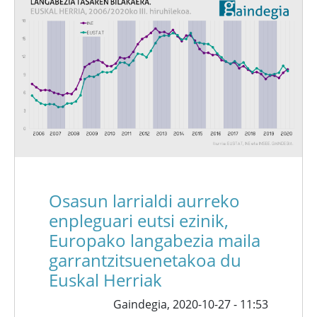
Osasun larrialdi aurreko
enpleguari eutsi ezinik,
Europako langabezia maila
garrantzitsuenetakoa du
Euskal Herriak
Gaindegia,
2020-10-27 - 11:53