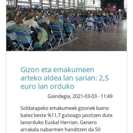
Gizon eta emakumeen
arteko aldea lan sarian: 2,5
euro lan orduko
Gaindegia,
2021-03-03 - 11:49
Soldatapeko emakumeek gizonek baino
batez beste %11,7 gutxiago jasotzen dute
lanorduko Euskal Herrian. Genero
arrakala nabarmen handitzen da 50