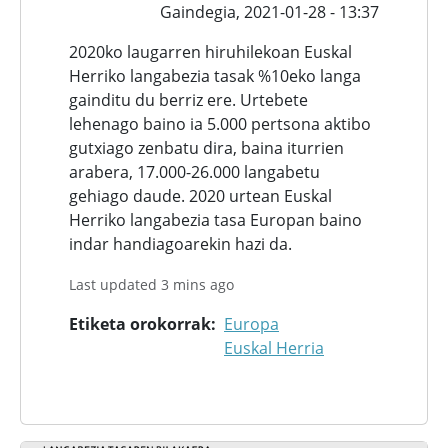
Gaindegia,
2021-01-28 - 13:37
2020ko laugarren hiruhilekoan Euskal
Herriko langabezia tasak %10eko langa
gainditu du berriz ere. Urtebete
lehenago baino ia 5.000 pertsona aktibo
gutxiago zenbatu dira, baina iturrien
arabera, 17.000-26.000 langabetu
gehiago daude. 2020 urtean Euskal
Herriko langabezia tasa Europan baino
indar handiagoarekin hazi da.
Last updated 3 mins ago
Etiketa orokorrak
Europa
Euskal Herria