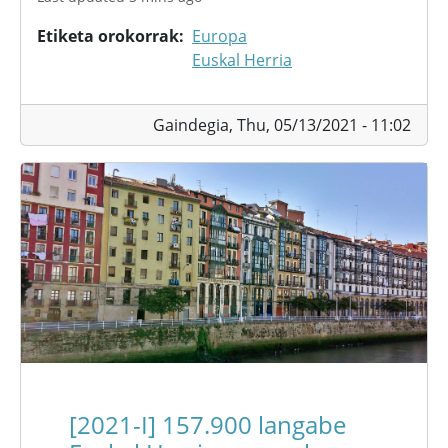
Etiketa orokorrak
Europa
Euskal Herria
Gaindegia,
Thu, 05/13/2021 - 11:02
[2021-I] 157.900 langabe