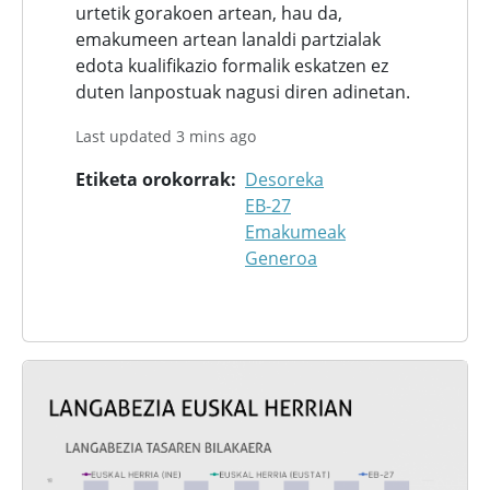
urtetik gorakoen artean, hau da,
emakumeen artean lanaldi partzialak
edota kualifikazio formalik eskatzen ez
duten lanpostuak nagusi diren adinetan.
Last updated 3 mins ago
Etiketa orokorrak
Desoreka
EB-27
Emakumeak
Generoa