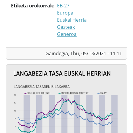
Etiketa orokorrak
EB-27
Europa
Euskal Herria
Gazteak
Generoa
Gaindegia,
Thu, 05/13/2021 - 11:11