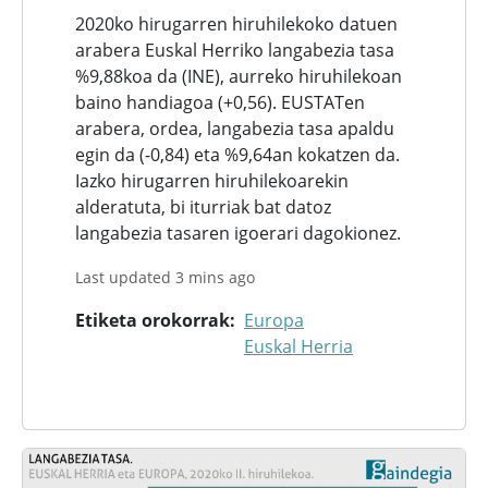
2020ko hirugarren hiruhilekoko datuen
arabera Euskal Herriko langabezia tasa
%9,88koa da (INE), aurreko hiruhilekoan
baino handiagoa (+0,56). EUSTATen
arabera, ordea, langabezia tasa apaldu
egin da (-0,84) eta %9,64an kokatzen da.
Iazko hirugarren hiruhilekoarekin
alderatuta, bi iturriak bat datoz
langabezia tasaren igoerari dagokionez.
Last updated 3 mins ago
Etiketa orokorrak
Europa
Euskal Herria