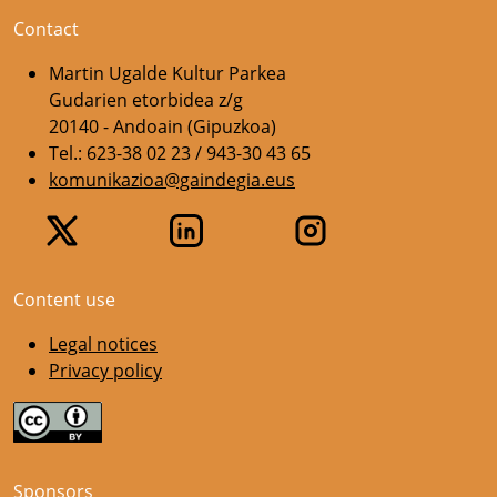
Contact
Martin Ugalde Kultur Parkea
Gudarien etorbidea z/g
20140 - Andoain (Gipuzkoa)
Tel.: 623-38 02 23 / 943-30 43 65
komunikazioa@gaindegia.eus
Content use
Legal notices
Privacy policy
Sponsors