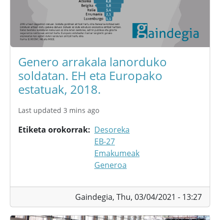
Genero arrakala lanorduko
soldatan. EH eta Europako
estatuak, 2018.
Last updated 3 mins ago
Etiketa orokorrak
Desoreka
EB-27
Emakumeak
Generoa
Gaindegia,
Thu, 03/04/2021 - 13:27