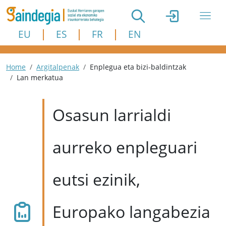
Skip to main content
EU
ES
FR
EN
Breadcrumb
Home
Argitalpenak
Enplegua eta bizi-baldintzak
Lan merkatua
Osasun larrialdi
aurreko enpleguari
eutsi ezinik,
Europako langabezia