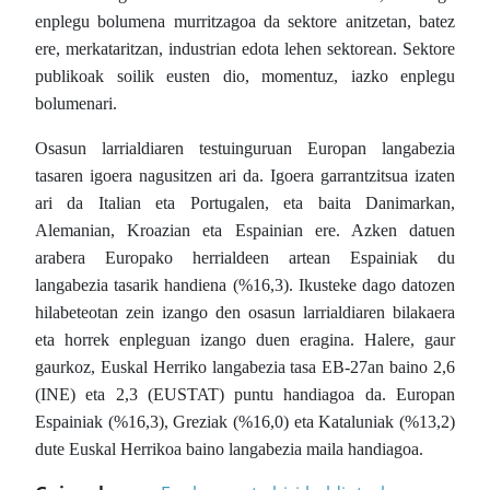
enplegu bolumena murritzagoa da sektore anitzetan, batez
ere, merkataritzan, industrian edota lehen sektorean. Sektore
publikoak soilik eusten dio, momentuz, iazko enplegu
bolumenari.
Osasun larrialdiaren testuinguruan Europan langabezia
tasaren igoera nagusitzen ari da. Igoera garrantzitsua izaten
ari da Italian eta Portugalen, eta baita Danimarkan,
Alemanian, Kroazian eta Espainian ere. Azken datuen
arabera Europako herrialdeen artean Espainiak du
langabezia tasarik handiena (%16,3). Ikusteke dago datozen
hilabeteotan zein izango den osasun larrialdiaren bilakaera
eta horrek enpleguan izango duen eragina. Halere, gaur
gaurkoz, Euskal Herriko langabezia tasa EB-27an baino 2,6
(INE) eta 2,3 (EUSTAT) puntu handiagoa da. Europan
Espainiak (%16,3), Greziak (%16,0) eta Kataluniak (%13,2)
dute Euskal Herrikoa baino langabezia maila handiagoa.