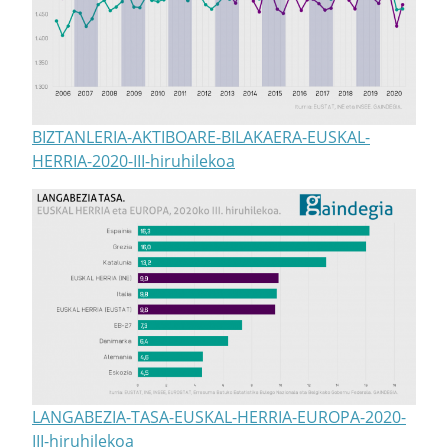
BIZTANLERIA-AKTIBOARE-BILAKAERA-EUSKAL-
HERRIA-2020-III-hiruhilekoa
LANGABEZIA-TASA-EUSKAL-HERRIA-EUROPA-2020-
III-hiruhilekoa