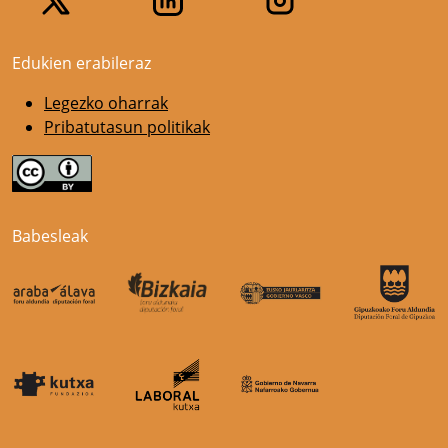
Edukien erabileraz
Legezko oharrak
Pribatutasun politikak
Babesleak