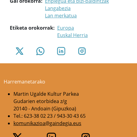
Gai orokorra
Enplegua eta bizi-baldintzak
Langabezia
Lan merkatua
Etiketa orokorrak
Europa
Euskal Herria
Harremanetarako
Martin Ugalde Kultur Parkea
Gudarien etorbidea z/g
20140 - Andoain (Gipuzkoa)
Tel.: 623-38 02 23 / 943-30 43 65
komunikazioa@gaindegia.eus