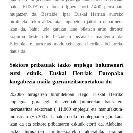
baina EUSTATen datuetan igoera hori 2.400 pertsonara
mugatzen da. Bestalde, Ipar Euskal Herrian aurreko
hiruhilekoarekin alderatuta langabetuen jaitsiera nabarmena
izan da, baina uda garaian lana bilatzen aritu direnen
kopurua beste urte batzuetan bezalatsu mantendu da.
Edonola ere, aurrerago modu xeheagoan berrikusi beharreko
datua da.
Sektore pribatuak iazko enplegu bolumenari
eutsi ezinik, Euskal Herriak Europako
langabezia maila garrantzitsuenetakoa du
2020ko hirugarren hiruhilekoan Hego Euskal Herriko
enpleguak gora egin du zenbait jardueretan, batez ere
merkataritza sektorean (+11.800 enplegu) eta manufaktura-
industrian (+5.300). Lanaldi osoko enpleguaren gorakada
izan da eta sektore pribatuaren eskutik etorri da. Alabaina,
iazko hirugarren hiruhilekoarekin alderatuta, oraingo