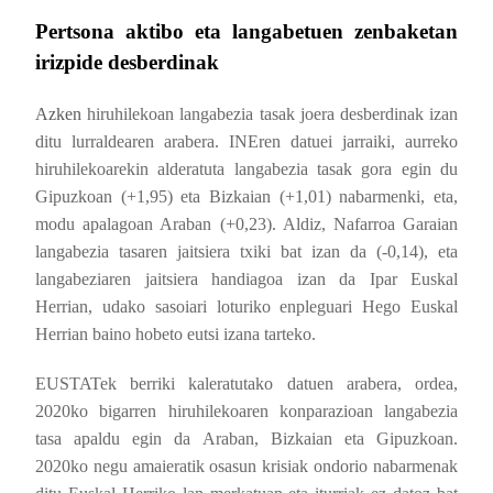
Pertsona aktibo eta langabetuen zenbaketan
irizpide desberdinak
Azken
hiruhilekoan langabezia tasak joera desberdinak izan
ditu lurraldearen arabera. INEren datuei jarraiki, aurreko
hiruhilekoarekin alderatuta langabezia tasak gora egin du
Gipuzkoan (+1,95) eta Bizkaian (+1,01) nabarmenki, eta,
modu apalagoan Araban (+0,23). Aldiz, Nafarroa Garaian
langabezia tasaren jaitsiera txiki bat izan da
(-0,14), eta
langabeziaren jaitsiera handiagoa izan da Ipar Euskal
Herrian, udako sasoiari loturiko enpleguari Hego Euskal
Herrian baino hobeto eutsi izana tarteko.
EUSTATek berriki kaleratutako datuen arabera, ordea,
2020ko bigarren hiruhilekoaren konparazioan langabezia
tasa apaldu egin da Araban, Bizkaian eta Gipuzkoan.
2020ko negu amaieratik osasun krisiak ondorio nabarmenak