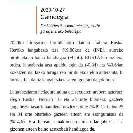
2020-10-27
Gaindegia
Euskal Herriko ekonomia eta gizarte
garapenerako behategia
2020ko hirugarren hiruhilekoko datuen arabera Euskal
Herriko langabezia tasa %9,88koa da (INE), aurreko
hiruhilekoan baino handiagoa (+0,56). EUSTATen arabera,
ordea, langabezia tasa apaldu egin da (-0,84) eta %9,64an
kokatzen da. Iazko hirugarren hiruhilekoarekin alderatuta, bi
iturriak bat datoz langabezia tasaren igoerari dagokionez.
Langabeziaren hedadura adina eta sexuaren arabera aztertuz,
Hego Euskal Herrian 16 eta 24 urte bitarteko gazteek
langabezia tasarik handiena nozitzen dute (%39,1), baina 25
eta 34 urte bitarteko gazteen artean ere esanguratsua da
(%14,6).
Era berean, emakumeen artean langabezia tasa
gizonen artean baino zertxobait handiagoa da.