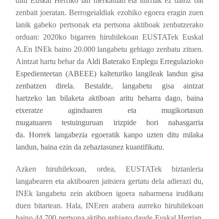
ditu Euskal Herriko lan merkatuan eta iturriak ez datoz bat
zenbait joeratan. Berrogeialdiak ezohiko egoera eragin zuen
lanik gabeko pertsonak eta pertsona aktiboak zenbatzerako
orduan: 2020ko bigarren hiruhilekoan EUSTATek Euskal
A.En INEk baino 20.000 langabetu gehiago zenbatu zituen.
Aintzat hartu behar da
Aldi Baterako Enplegu Erregulazioko
Espedienteetan (ABEEE) kalteturiko langileak landun gisa
zenbatzen direla. Bestalde, langabetu gisa aintzat
hartzeko
lan bilaketa aktiboan aritu beharra dago, baina
etxeratze aginduaren eta mugikortasun
mugatuaren
testuinguruan irizpide hori nahasgarria
da.
Horrek langabezia egoeratik kanpo uzten ditu milaka
landun, baina ezin da zehaztasunez kuantifikatu.
Azken hiruhilekoan, ordea, EUSTATek biztanleria
langabearen eta aktiboaren jaitsiera gertatu dela adierazi du,
INEk langabetu zein aktiboen igoera nabarmena irudikatu
duen bitartean. Hala, INEren arabera aurreko hiruhilekoan
baino 44.700 pertsona aktibo gehiago daude Euskal Herrian,