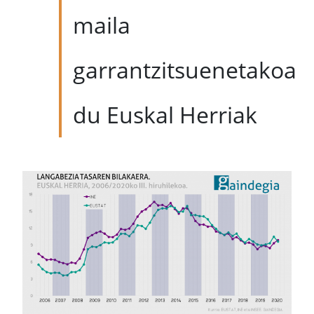
maila
garrantzitsuenetakoa
du Euskal Herriak