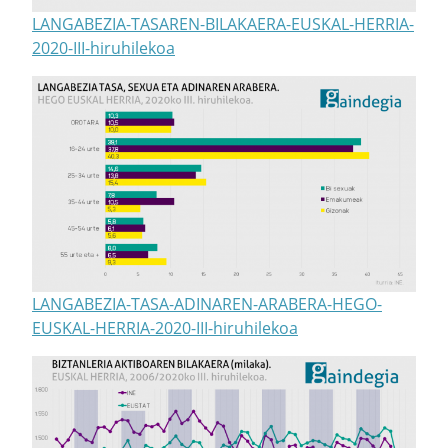
LANGABEZIA-TASAREN-BILAKAERA-EUSKAL-HERRIA-
2020-III-hiruhilekoa
LANGABEZIA-TASA-ADINAREN-ARABERA-HEGO-
EUSKAL-HERRIA-2020-III-hiruhilekoa