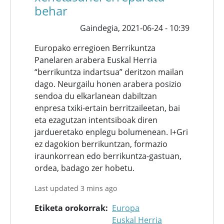
behar
Gaindegia,
2021-06-24 - 10:39
Europako erregioen Berrikuntza
Panelaren arabera Euskal Herria
“berrikuntza indartsua” deritzon mailan
dago. Neurgailu honen arabera posizio
sendoa du elkarlanean dabiltzan
enpresa txiki-ertain berritzaileetan, bai
eta ezagutzan intentsiboak diren
jardueretako enplegu bolumenean. I+Gri
ez dagokion berrikuntzan, formazio
iraunkorrean edo berrikuntza-gastuan,
ordea, badago zer hobetu.
Last updated 3 mins ago
Etiketa orokorrak
Europa
Euskal Herria