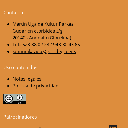
Contacto
Martin Ugalde Kultur Parkea
Gudarien etorbidea z/g
20140 - Andoain (Gipuzkoa)
Tel.: 623-38 02 23 / 943-30 43 65
komunikazioa@gaindegia.eus
Uso contenidos
Notas legales
Política de privacidad
Patrocinadores