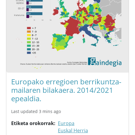
Europako erregioen berrikuntza-
mailaren bilakaera. 2014/2021
epealdia.
Last updated 3 mins ago
Etiketa orokorrak
Europa
Euskal Herria