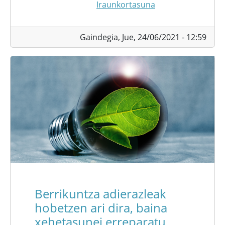
Iraunkortasuna
Gaindegia,
Jue, 24/06/2021 - 12:59
Berrikuntza adierazleak
hobetzen ari dira, baina
xehetasunei erreparatu