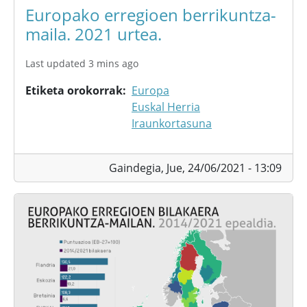
Europako erregioen berrikuntza-
maila. 2021 urtea.
Last updated 3 mins ago
Etiketa orokorrak
Europa
Euskal Herria
Iraunkortasuna
Gaindegia,
Jue, 24/06/2021 - 13:09