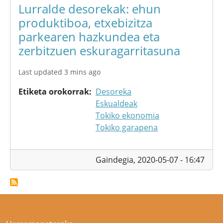
Lurralde desorekak: ehun
produktiboa, etxebizitza
parkearen hazkundea eta
zerbitzuen eskuragarritasuna
Last updated 3 mins ago
Etiketa orokorrak
Desoreka
Eskualdeak
Tokiko ekonomia
Tokiko garapena
Gaindegia,
2020-05-07 - 16:47