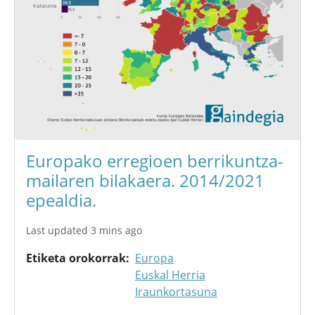
Europako erregioen berrikuntza-
mailaren bilakaera. 2014/2021
epealdia.
Last updated 3 mins ago
Etiketa orokorrak
Europa
Euskal Herria
Iraunkortasuna