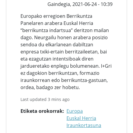
Gaindegia,
2021-06-24 - 10:39
Europako erregioen Berrikuntza
Panelaren arabera Euskal Herria
“berrikuntza indartsua” deritzon mailan
dago. Neurgailu honen arabera posizio
sendoa du elkarlanean dabiltzan
enpresa txiki-ertain berritzaileetan, bai
eta ezagutzan intentsiboak diren
jardueretako enplegu bolumenean. I+Gri
ez dagokion berrikuntzan, formazio
iraunkorrean edo berrikuntza-gastuan,
ordea, badago zer hobetu.
Last updated 3 mins ago
Etiketa orokorrak
Europa
Euskal Herria
Iraunkortasuna