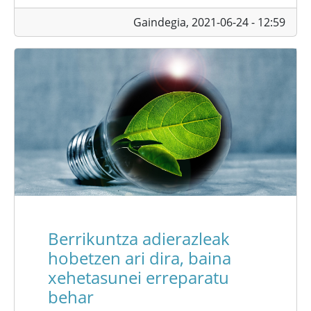
Gaindegia,
2021-06-24 - 12:59
Berrikuntza adierazleak
hobetzen ari dira, baina
xehetasunei erreparatu
behar