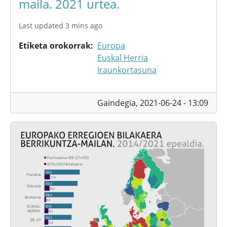
maila. 2021 urtea.
Last updated 3 mins ago
Etiketa orokorrak
Europa
Euskal Herria
Iraunkortasuna
Gaindegia,
2021-06-24 - 13:09