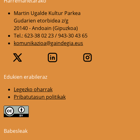
Harremanetarako
Martin Ugalde Kultur Parkea
Gudarien etorbidea z/g
20140 - Andoain (Gipuzkoa)
Tel.: 623-38 02 23 / 943-30 43 65
komunikazioa@gaindegia.eus
Edukien erabileraz
Legezko oharrak
Pribatutasun politikak
Babesleak