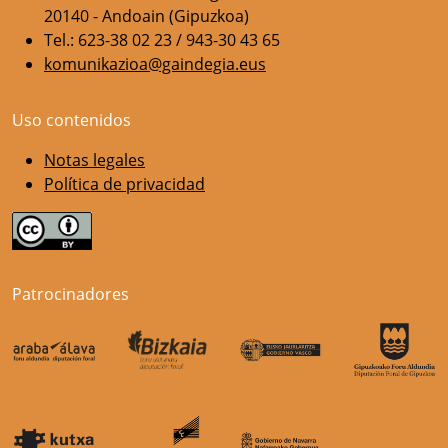
20140 - Andoain (Gipuzkoa)
Tel.: 623-38 02 23 / 943-30 43 65
komunikazioa@gaindegia.eus
Uso contenidos
Notas legales
Política de privacidad
Patrocinadores