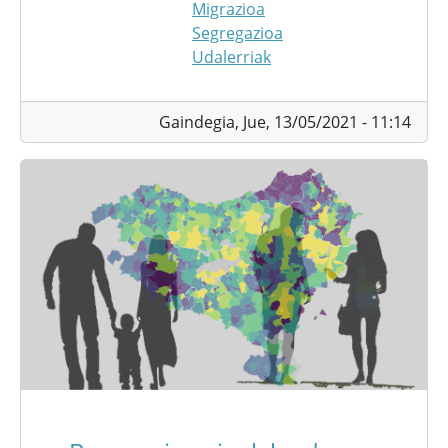
Migrazioa
Segregazioa
Udalerriak
Gaindegia,
Jue, 13/05/2021 - 11:14