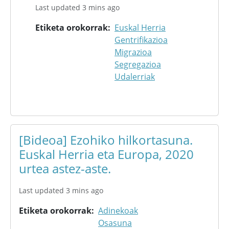
Last updated 3 mins ago
Etiketa orokorrak
Euskal Herria
Gentrifikazioa
Migrazioa
Segregazioa
Udalerriak
[Bideoa] Ezohiko hilkortasuna.
Euskal Herria eta Europa, 2020
urtea astez-aste.
Last updated 3 mins ago
Etiketa orokorrak
Adinekoak
Osasuna