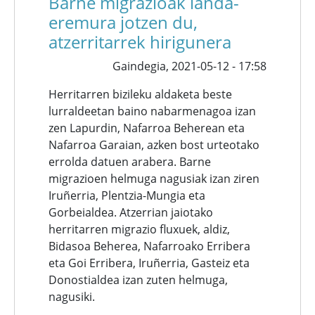
Barne migrazioak landa-
eremura jotzen du,
atzerritarrek hirigunera
Gaindegia,
2021-05-12 - 17:58
Herritarren bizileku aldaketa beste
lurraldeetan baino nabarmenagoa izan
zen Lapurdin, Nafarroa Beherean eta
Nafarroa Garaian, azken bost urteotako
errolda datuen arabera. Barne
migrazioen helmuga nagusiak izan ziren
Iruñerria, Plentzia-Mungia eta
Gorbeialdea. Atzerrian jaiotako
herritarren migrazio fluxuek, aldiz,
Bidasoa Beherea, Nafarroako Erribera
eta Goi Erribera, Iruñerria, Gasteiz eta
Donostialdea izan zuten helmuga,
nagusiki.