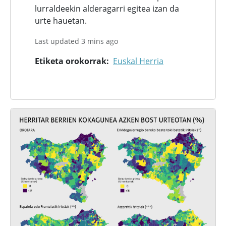
lurraldeekin alderagarri egitea izan da
urte hauetan.
Last updated 3 mins ago
Etiketa orokorrak
Euskal Herria