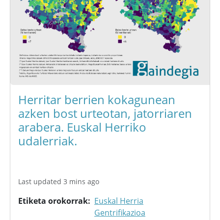
Herritar berrien kokagunean
azken bost urteotan, jatorriaren
arabera. Euskal Herriko
udalerriak.
Last updated 3 mins ago
Etiketa orokorrak
Euskal Herria
Gentrifikazioa