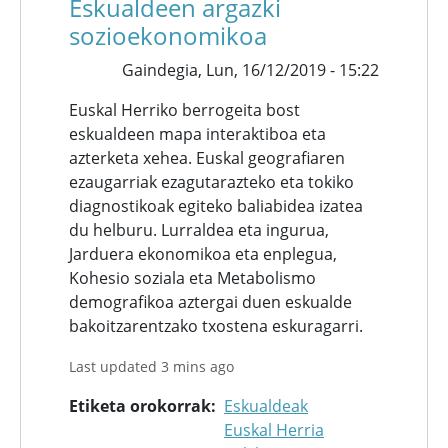
Eskualdeen argazki
sozioekonomikoa
Gaindegia,
Lun, 16/12/2019 - 15:22
Euskal Herriko berrogeita bost
eskualdeen mapa interaktiboa eta
azterketa xehea. Euskal geografiaren
ezaugarriak ezagutarazteko eta tokiko
diagnostikoak egiteko baliabidea izatea
du helburu. Lurraldea eta ingurua,
Jarduera ekonomikoa eta enplegua,
Kohesio soziala eta Metabolismo
demografikoa aztergai duen eskualde
bakoitzarentzako txostena eskuragarri.
Last updated 3 mins ago
Etiketa orokorrak
Eskualdeak
Euskal Herria