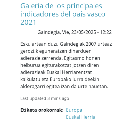
Galería de los principales
indicadores del país vasco
2021
Gaindegia,
Vie, 23/05/2025 - 12:22
Esku artean duzu Gaindegiak 2007 urteaz
geroztik eguneratzen diharduen
adierazle zerrenda. Egitasmo honen
helburua egiturakotzat jotzen diren
adierazleak Euskal Herriarentzat
kalkulatu eta Europako lurraldeekin
alderagarri egitea izan da urte hauetan.
Last updated 3 mins ago
Etiketa orokorrak
Europa
Euskal Herria