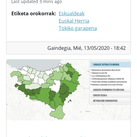
Last updated 3 mins ago
Etiketa orokorrak
Eskualdeak
Euskal Herria
Tokiko garapena
Gaindegia,
Mié, 13/05/2020 - 18:42