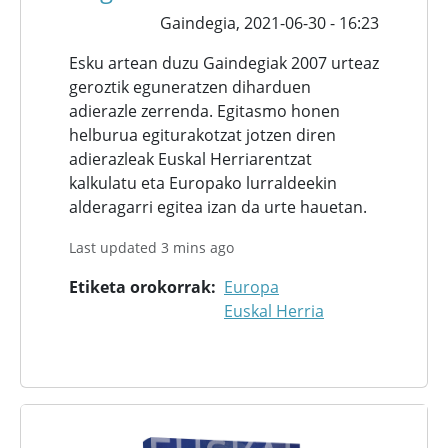
Gaindegia,
2021-06-30 - 16:23
Esku artean duzu Gaindegiak 2007 urteaz
geroztik eguneratzen diharduen
adierazle zerrenda. Egitasmo honen
helburua egiturakotzat jotzen diren
adierazleak Euskal Herriarentzat
kalkulatu eta Europako lurraldeekin
alderagarri egitea izan da urte hauetan.
Last updated 3 mins ago
Etiketa orokorrak
Europa
Euskal Herria