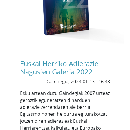
Euskal Herriko Adierazle
Nagusien Galeria 2022
Gaindegia,
2023-01-13 - 16:38
Esku artean duzu Gaindegiak 2007 urteaz
geroztik eguneratzen diharduen
adierazle zerrendaren ale berria.
Egitasmo honen helburua egiturakotzat
jotzen diren adierazleak Euskal
Herriarentzat kalkulatu eta Europako