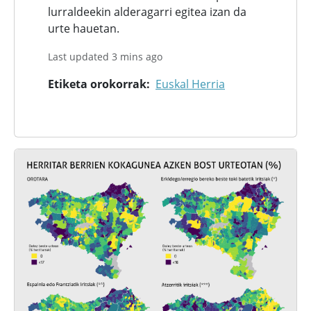
lurraldeekin alderagarri egitea izan da
urte hauetan.
Last updated 3 mins ago
Etiketa orokorrak
Euskal Herria