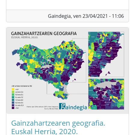
Gaindegia,
ven 23/04/2021 - 11:06
Gainzahartzearen geografia.
Euskal Herria, 2020.