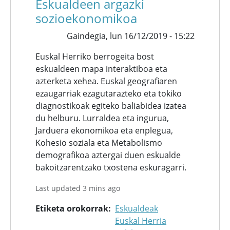
Eskualdeen argazki
sozioekonomikoa
Gaindegia,
lun 16/12/2019 - 15:22
Euskal Herriko berrogeita bost
eskualdeen mapa interaktiboa eta
azterketa xehea. Euskal geografiaren
ezaugarriak ezagutarazteko eta tokiko
diagnostikoak egiteko baliabidea izatea
du helburu. Lurraldea eta ingurua,
Jarduera ekonomikoa eta enplegua,
Kohesio soziala eta Metabolismo
demografikoa aztergai duen eskualde
bakoitzarentzako txostena eskuragarri.
Last updated 3 mins ago
Etiketa orokorrak
Eskualdeak
Euskal Herria