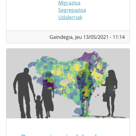
Migrazioa
Segregazioa
Udalerriak
Gaindegia,
jeu 13/05/2021 - 11:14