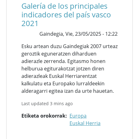
Galería de los principales
indicadores del país vasco
2021
Gaindegia,
Vie, 23/05/2025 - 12:22
Esku artean duzu Gaindegiak 2007 urteaz
geroztik eguneratzen diharduen
adierazle zerrenda. Egitasmo honen
helburua egiturakotzat jotzen diren
adierazleak Euskal Herriarentzat
kalkulatu eta Europako lurraldeekin
alderagarri egitea izan da urte hauetan.
Last updated 3 mins ago
Etiketa orokorrak
Europa
Euskal Herria