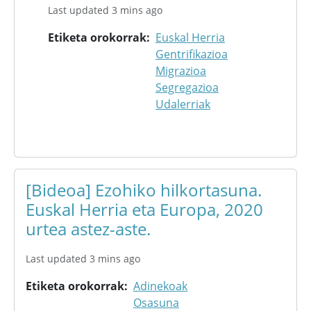
Last updated 3 mins ago
Etiketa orokorrak
Euskal Herria
Gentrifikazioa
Migrazioa
Segregazioa
Udalerriak
[Bideoa] Ezohiko hilkortasuna.
Euskal Herria eta Europa, 2020
urtea astez-aste.
Last updated 3 mins ago
Etiketa orokorrak
Adinekoak
Osasuna