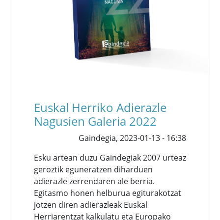
Euskal Herriko Adierazle
Nagusien Galeria 2022
Gaindegia,
2023-01-13 - 16:38
Esku artean duzu Gaindegiak 2007 urteaz
geroztik eguneratzen diharduen
adierazle zerrendaren ale berria.
Egitasmo honen helburua egiturakotzat
jotzen diren adierazleak Euskal
Herriarentzat kalkulatu eta Europako