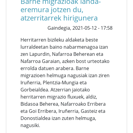
Barne migrazioak landa-
eremura jotzen du,
atzerritarrek hirigunera
Gaindegia,
2021-05-12 - 17:58
Herritarren bizileku aldaketa beste
lurraldeetan baino nabarmenagoa izan
zen Lapurdin, Nafarroa Beherean eta
Nafarroa Garaian, azken bost urteotako
errolda datuen arabera. Barne
migrazioen helmuga nagusiak izan ziren
Iruñerria, Plentzia-Mungia eta
Gorbeialdea. Atzerrian jaiotako
herritarren migrazio fluxuek, aldiz,
Bidasoa Beherea, Nafarroako Erribera
eta Goi Erribera, Iruñerria, Gasteiz eta
Donostialdea izan zuten helmuga,
nagusiki.