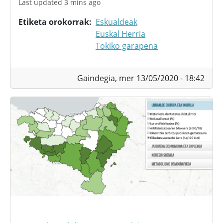
Last updated 3 mins ago
Etiketa orokorrak
Eskualdeak
Euskal Herria
Tokiko garapena
Gaindegia,
mer 13/05/2020 - 18:42