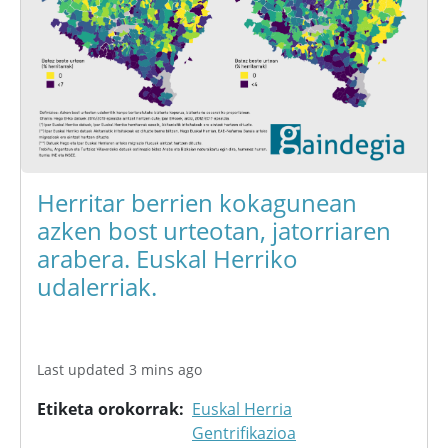
Herritar berrien kokagunean
azken bost urteotan, jatorriaren
arabera. Euskal Herriko
udalerriak.
Last updated 3 mins ago
Etiketa orokorrak
Euskal Herria
Gentrifikazioa