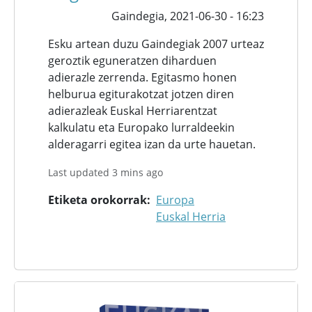
Gaindegia,
2021-06-30 - 16:23
Esku artean duzu Gaindegiak 2007 urteaz
geroztik eguneratzen diharduen
adierazle zerrenda. Egitasmo honen
helburua egiturakotzat jotzen diren
adierazleak Euskal Herriarentzat
kalkulatu eta Europako lurraldeekin
alderagarri egitea izan da urte hauetan.
Last updated 3 mins ago
Etiketa orokorrak
Europa
Euskal Herria