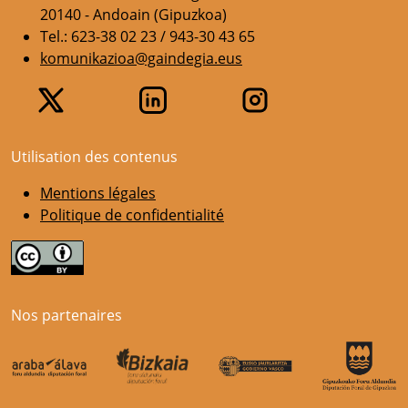
20140 - Andoain (Gipuzkoa)
Tel.: 623-38 02 23 / 943-30 43 65
komunikazioa@gaindegia.eus
Utilisation des contenus
Mentions légales
Politique de confidentialité
Nos partenaires