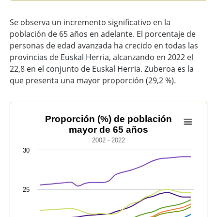
Se observa un incremento significativo en la
población de 65 años en adelante. El porcentaje de
personas de edad avanzada ha crecido en todas las
provincias de Euskal Herria, alcanzando en 2022 el
22,8 en el conjunto de Euskal Herria. Zuberoa es la
que presenta una mayor proporción (29,2 %).
Proporción (%) de población mayor de 65 años
Proporción (%) de población
mayor de 65 años
Line chart with 9 lines.
2002 - 2022
2002 - 2022
30
View as data table, Proporción (%) de población may
The chart has 1 X axis displaying categories.
The chart has 1 Y axis displaying values. Data range
25