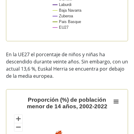
Laburdi
Baja Navarra
Zuberoa
Pais Basque
EU27
End of interactive chart.
En la UE27 el porcentaje de niños y niñas ha
descendido durante veinte años. Sin embargo, con un
actual 13,6 %, Euskal Herria se encuentra por debajo
de la media europea.
Proporción (%) de población menor de 14 años, 2002-
Proporción (%) de población
menor de 14 años, 2002-2022
Map of unspecified region with 1 data series.
View as data table, Proporción (%) de población men