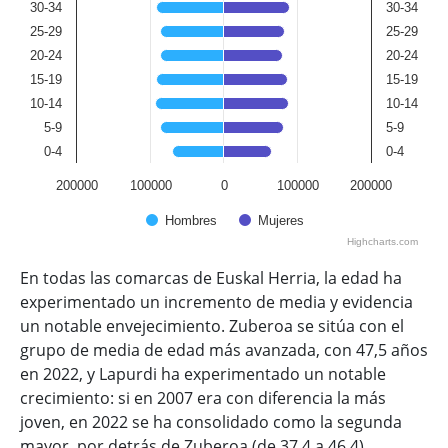
30-34
30-34
25-29
25-29
20-24
20-24
15-19
15-19
10-14
10-14
5-9
5-9
0-4
0-4
200000
100000
0
100000
200000
Hombres
Mujeres
Highcharts.com
End of interactive chart.
En todas las comarcas de Euskal Herria, la edad ha
experimentado un incremento de media y evidencia
un notable envejecimiento. Zuberoa se sitúa con el
grupo de media de edad más avanzada, con 47,5 años
en 2022, y Lapurdi ha experimentado un notable
crecimiento: si en 2007 era con diferencia la más
joven, en 2022 se ha consolidado como la segunda
mayor, por detrás de Zuberoa (de 37,4 a 46,4).