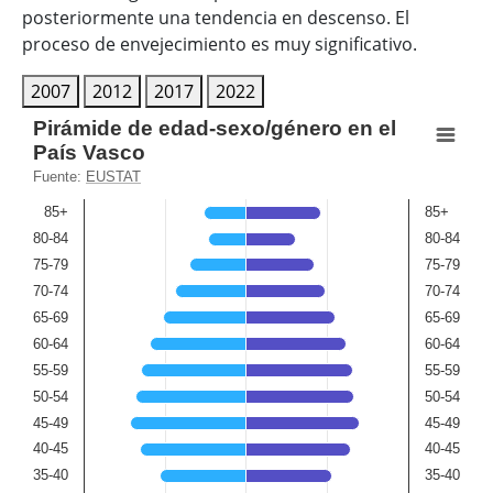
posteriormente una tendencia en descenso. El
proceso de envejecimiento es muy significativo.
2007
2012
2017
2022
Pirámide de edad-sexo/género en el País Vasco
Pirámide de edad-sexo/género en el
País Vasco
Bar chart with 2 data series.
Fuente:
EUSTAT
Fuente: EUSTAT
85+
85+
View as data table, Pirámide de edad-sexo/género en el
80-84
80-84
The chart has 2 X axes displaying Age(hombres), and Age
75-79
75-79
The chart has 1 Y axis displaying Porcentaje población. 
70-74
70-74
65-69
65-69
60-64
60-64
55-59
55-59
50-54
50-54
45-49
45-49
40-45
40-45
35-40
35-40