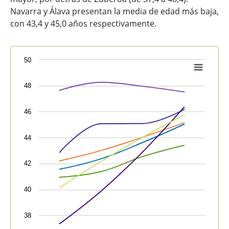
Navarra y Álava presentan la media de edad más baja,
con 43,4 y 45,0 años respectivamente.
Chart
50
Line chart with 7 lines.
48
View as data table, Chart
The chart has 1 X axis displaying categories.
46
The chart has 1 Y axis displaying values. Data ranges
44
42
40
38