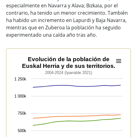
especialmente en Navarra y Alava; Bizkaia, por el
contrario, ha tenido un menor crecimiento. También
ha habido un incremento en Lapurdi y Baja Navarra,
mientras que en Zuberoa la población ha seguido
experimentado una caída año tras año.
Evolución de la población de Euskal Herria y de sus ter
Evolución de la población de
Euskal Herria y de sus territorios.
Line chart with 7 lines.
2004-2024 (Iparralde 2021)
2004-2024 (Iparralde 2021)
1 250k
View as data table, Evolución de la población de Euskal
The chart has 1 X axis displaying categories.
1 000k
The chart has 1 Y axis displaying values. Data ranges 
750k
500k