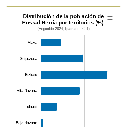
Distribución de la población de Euskal Herria por territ
Distribución de la población de
Euskal Herria por territorios (%).
Bar chart with 7 bars.
(Hegoalde 2024; Iparralde 2021)
(Hegoalde 2024; Iparralde 2021)
View as data table, Distribución de la población de Eus
Álava
The chart has 1 X axis displaying categories.
The chart has 1 Y axis displaying values. Data ranges 
Guipuzcoa
Bizkaia
Alta Navarra
Laburdi
Baja Navarra