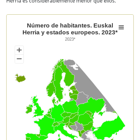
Herria es considerablemente menor que ellos.
Número de habitantes. Euskal Herria y estados europ
Número de habitantes. Euskal
Herria y estados europeos. 2023*
Map of unspecified region with 1 data series.
2023*
2023*
View as data table, Número de habitantes. Euskal He