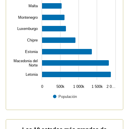
Malta
Montenegro
Luxemburgo
Chipre
Estonia
Macedonia del
Norte
Letonia
0
500k
1 000k
1 500k
2 0…
Populación
End of interactive chart.
Los 10 estados más grandes de Europa