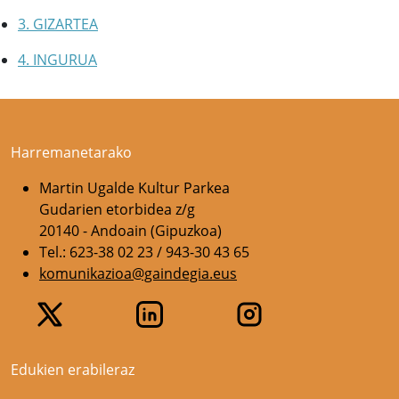
3. GIZARTEA
4. INGURUA
Harremanetarako
Martin Ugalde Kultur Parkea
Gudarien etorbidea z/g
20140 - Andoain (Gipuzkoa)
Tel.: 623-38 02 23 / 943-30 43 65
komunikazioa@gaindegia.eus
Edukien erabileraz