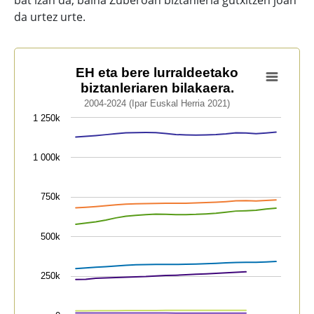
bat izan da, baina Zuberoan biztanleria gutxitzen joan
da urtez urte.
EH eta bere lurraldeetako biztanleriaren bilakaera.
EH eta bere lurraldeetako
biztanleriaren bilakaera.
Line chart with 7 lines.
2004-2024 (Ipar Euskal Herria 2021)
2004-2024 (Ipar Euskal Herria 2021)
1 250k
View as data table, EH eta bere lurraldeetako biztanle
The chart has 1 X axis displaying categories.
1 000k
The chart has 1 Y axis displaying values. Data ranges 
750k
500k
250k