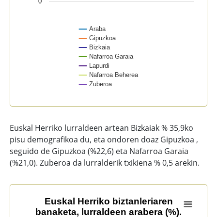
0
Araba
Gipuzkoa
Bizkaia
Nafarroa Garaia
Lapurdi
Nafarroa Beherea
Zuberoa
End of interactive chart.
Euskal Herriko lurraldeen artean Bizkaiak % 35,9ko
pisu demografikoa du, eta ondoren doaz Gipuzkoa ,
seguido de Gipuzkoa (%22,6) eta Nafarroa Garaia
(%21,0). Zuberoa da lurralderik txikiena % 0,5 arekin.
Euskal Herriko biztanleriaren banaketa, lurraldeen ara
Euskal Herriko biztanleriaren
banaketa, lurraldeen arabera (%).
Bar chart with 7 bars.