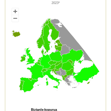
2023*
2023*
View as data table, Biztanle-kopurua. Euskal Herria e
Biztanle-kopurua