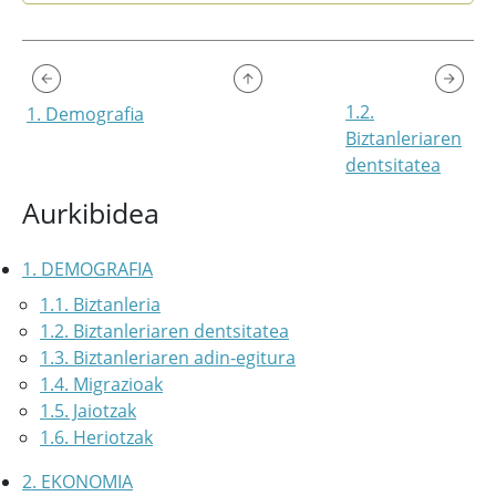
1.2.
1. Demografia
Biztanleriaren
dentsitatea
Aurkibidea
1. DEMOGRAFIA
1.1. Biztanleria
1.2. Biztanleriaren dentsitatea
1.3. Biztanleriaren adin-egitura
1.4. Migrazioak
1.5. Jaiotzak
1.6. Heriotzak
2. EKONOMIA