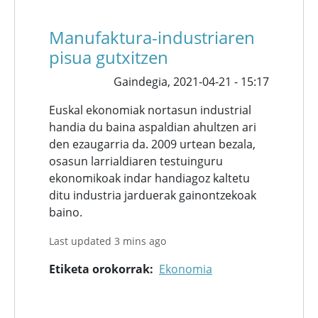
Manufaktura-industriaren
pisua gutxitzen
Gaindegia,
2021-04-21 - 15:17
Euskal ekonomiak nortasun industrial
handia du baina aspaldian ahultzen ari
den ezaugarria da. 2009 urtean bezala,
osasun larrialdiaren testuinguru
ekonomikoak indar handiagoz kaltetu
ditu industria jarduerak gainontzekoak
baino.
Last updated 3 mins ago
Etiketa orokorrak
Ekonomia