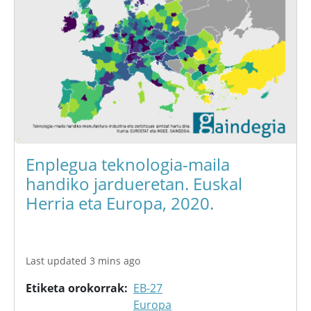
Enplegua teknologia-maila
handiko jardueretan. Euskal
Herria eta Europa, 2020.
Last updated 3 mins ago
Etiketa orokorrak
EB-27
Europa