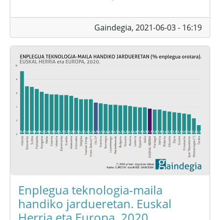
Gaindegia,
2021-06-03 - 16:19
Enplegua teknologia-maila
handiko jardueretan. Euskal
Herria eta Europa, 2020.