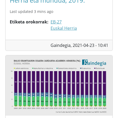
Herria eta mundua, 2019.
Last updated 3 mins ago
Etiketa orokorrak
EB-27
Euskal Herria
Gaindegia,
2021-04-23 - 10:41