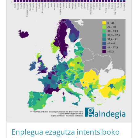
Enplegua ezagutza intentsiboko