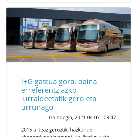
I+G gastua gora, baina
erreferentziazko
lurraldeetatik gero eta
urrunago
Gaindegia,
2021-04-07 - 09:47
2015 urteaz geroztik, hazkunde