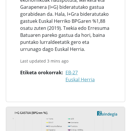
ekonomikoak hauspotuta, Ikerketa eta
Garapenera (I+G) bideratutako gastua
gorabidean da. Hala, I+Gra bideratutako
gastuek Euskal Herriko BPGaren %1,88
osatu zuten (2019). Txekia edo Erresuma
Batuaren pareko gastua da hori, baina
puntako lurraldeetatik gero eta
urrunago dago Euskal Herria.
Last updated 3 mins ago
Etiketa orokorrak
EB-27
Euskal Herria