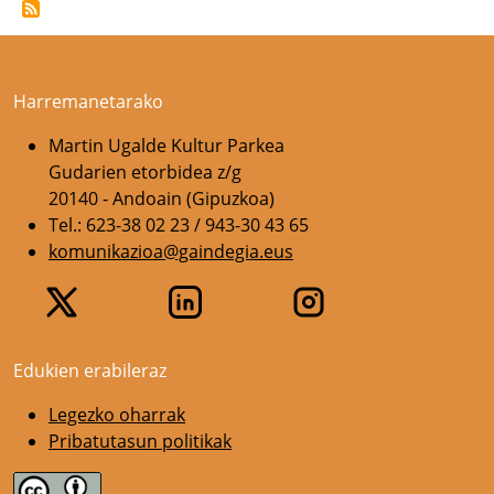
Harremanetarako
Martin Ugalde Kultur Parkea
Gudarien etorbidea z/g
20140 - Andoain (Gipuzkoa)
Tel.: 623-38 02 23 / 943-30 43 65
komunikazioa@gaindegia.eus
Edukien erabileraz
Legezko oharrak
Pribatutasun politikak