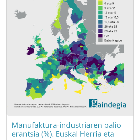
Manufaktura-industriaren balio
erantsia (%). Euskal Herria eta