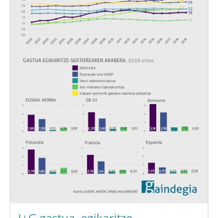
I+G gastua, egikaritze-