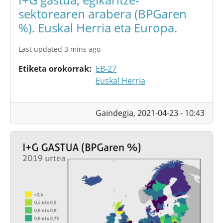
sektorearen arabera (BPGaren
%). Euskal Herria eta Europa.
Last updated 3 mins ago
Etiketa orokorrak
EB-27
Euskal Herria
Gaindegia,
2021-04-23 - 10:43