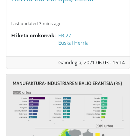
Last updated 3 mins ago
Etiketa orokorrak
EB-27
Euskal Herria
Gaindegia,
2021-06-03 - 16:14