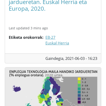
jardueretan. Euskal Herria eta
Europa, 2020.
Last updated 3 mins ago
Etiketa orokorrak
EB-27
Euskal Herria
Gaindegia,
2021-06-03 - 16:23