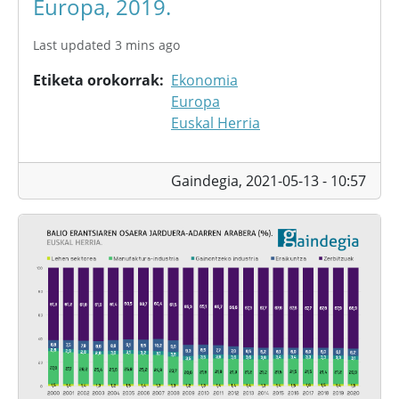
Europa, 2019.
Last updated 3 mins ago
Etiketa orokorrak
Ekonomia
Europa
Euskal Herria
Gaindegia,
2021-05-13 - 10:57