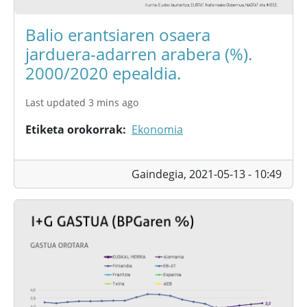
Balio erantsiaren osaera
jarduera-adarren arabera (%).
2000/2020 epealdia.
Last updated 3 mins ago
Etiketa orokorrak
Ekonomia
Gaindegia,
2021-05-13 - 10:49