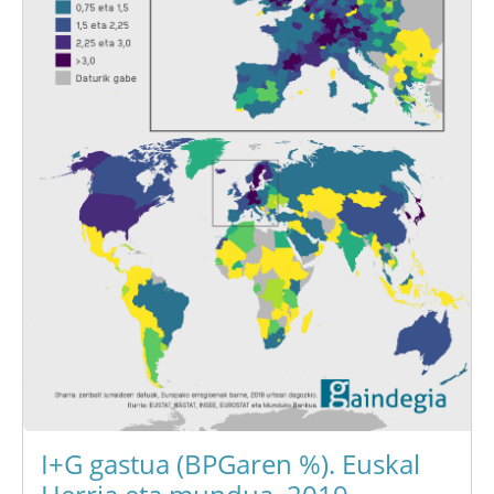
I+G gastua (BPGaren %). Euskal