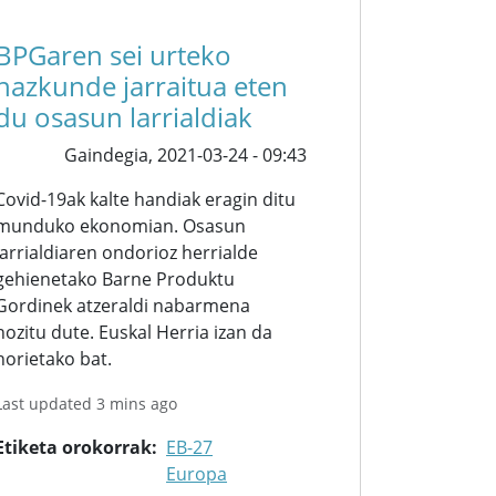
BPGaren sei urteko
hazkunde jarraitua eten
du osasun larrialdiak
Gaindegia,
2021-03-24 - 09:43
Covid-19ak kalte handiak eragin ditu
munduko ekonomian. Osasun
larrialdiaren ondorioz herrialde
gehienetako Barne Produktu
Gordinek atzeraldi nabarmena
nozitu dute. Euskal Herria izan da
horietako bat.
Last updated 3 mins ago
Etiketa orokorrak
EB-27
Europa