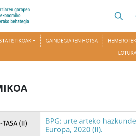
STATISTIKOAK
GAINDEGIAREN HOTSA
HEMEROTE
LOTUR
MIKOA
BPG: urte arteko hazkunde-
Europa, 2020 (II).