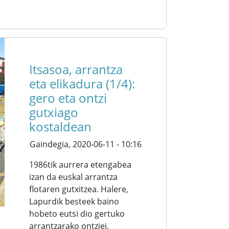
Itsasoa, arrantza
eta elikadura (1/4):
gero eta ontzi
gutxiago
kostaldean
Gaindegia,
2020-06-11 - 10:16
1986tik aurrera etengabea
izan da euskal arrantza
flotaren gutxitzea. Halere,
Lapurdik besteek baino
hobeto eutsi dio gertuko
arrantzarako ontziei.