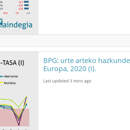
BPG: urte arteko hazkunde-
Europa, 2020 (I).
Last updated 3 mins ago