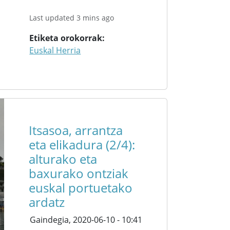
Last updated 3 mins ago
Etiketa orokorrak
Euskal Herria
Itsasoa, arrantza
eta elikadura (2/4):
alturako eta
baxurako ontziak
euskal portuetako
ardatz
Gaindegia,
2020-06-10 - 10:41