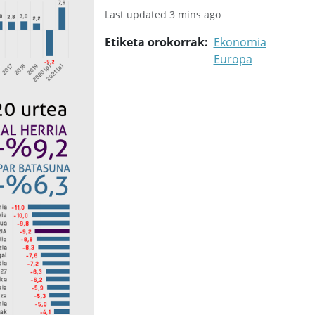
Last updated 3 mins ago
Etiketa orokorrak
Ekonomia
Europa