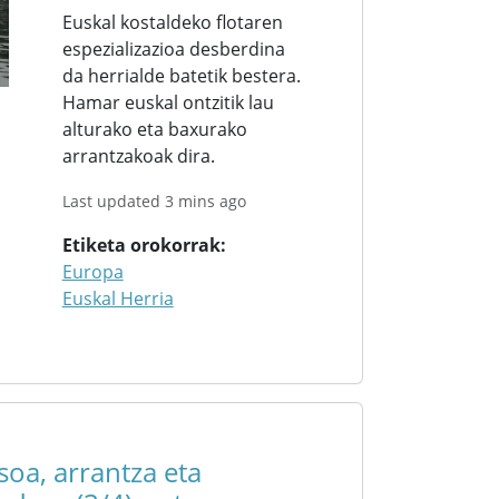
Euskal kostaldeko flotaren
espezializazioa desberdina
da herrialde batetik bestera.
Hamar euskal ontzitik lau
alturako eta baxurako
arrantzakoak dira.
Last updated 3 mins ago
Etiketa orokorrak
Europa
Euskal Herria
asoa, arrantza eta