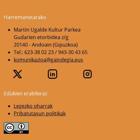
Harremanetarako
Martin Ugalde Kultur Parkea
Gudarien etorbidea z/g
20140 - Andoain (Gipuzkoa)
Tel.: 623-38 02 23 / 943-30 43 65
komunikazioa@gaindegia.eus
Edukien erabileraz
Legezko oharrak
Pribatutasun politikak