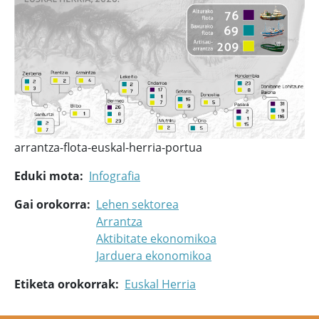
arrantza-flota-euskal-herria-portua
Eduki mota
Infografia
Gai orokorra
Lehen sektorea
Arrantza
Aktibitate ekonomikoa
Jarduera ekonomikoa
Etiketa orokorrak
Euskal Herria