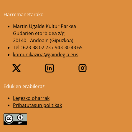
Harremanetarako
Martin Ugalde Kultur Parkea
Gudarien etorbidea z/g
20140 - Andoain (Gipuzkoa)
Tel.: 623-38 02 23 / 943-30 43 65
komunikazioa@gaindegia.eus
Edukien erabileraz
Legezko oharrak
Pribatutasun politikak