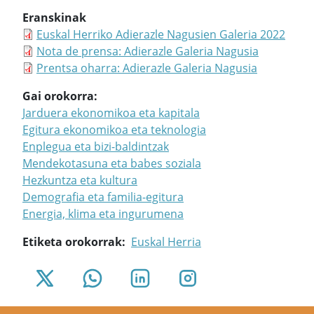
Eranskinak
Euskal Herriko Adierazle Nagusien Galeria 2022
Nota de prensa: Adierazle Galeria Nagusia
Prentsa oharra: Adierazle Galeria Nagusia
Gai orokorra
Jarduera ekonomikoa eta kapitala
Egitura ekonomikoa eta teknologia
Enplegua eta bizi-baldintzak
Mendekotasuna eta babes soziala
Hezkuntza eta kultura
Demografia eta familia-egitura
Energia, klima eta ingurumena
Etiketa orokorrak
Euskal Herria