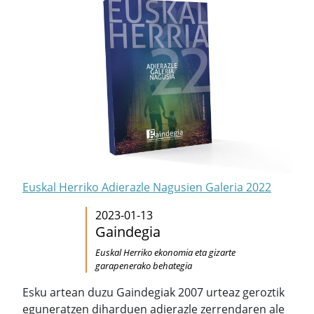
Euskal Herriko Adierazle Nagusien Galeria 2022
2023-01-13
Gaindegia
Euskal Herriko ekonomia eta gizarte
garapenerako behategia
Esku artean duzu Gaindegiak 2007 urteaz geroztik
eguneratzen diharduen adierazle zerrendaren ale