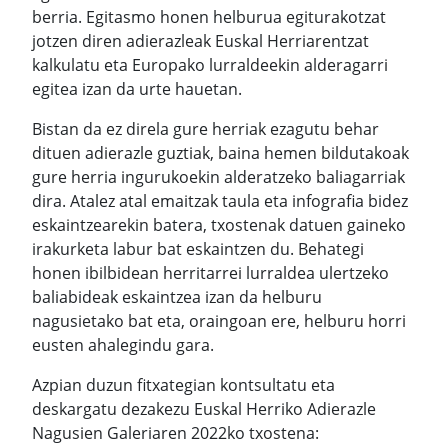
berria. Egitasmo honen helburua egiturakotzat
jotzen diren adierazleak Euskal Herriarentzat
kalkulatu eta Europako lurraldeekin alderagarri
egitea izan da urte hauetan.
Bistan da ez direla gure herriak ezagutu behar
dituen adierazle guztiak, baina hemen bildutakoak
gure herria ingurukoekin alderatzeko baliagarriak
dira. Atalez atal emaitzak taula eta infografia bidez
eskaintzearekin batera, txostenak datuen gaineko
irakurketa labur bat eskaintzen du. Behategi
honen ibilbidean herritarrei lurraldea ulertzeko
baliabideak eskaintzea izan da helburu
nagusietako bat eta, oraingoan ere, helburu horri
eusten ahalegindu gara.
Azpian duzun fitxategian kontsultatu eta
deskargatu dezakezu Euskal Herriko Adierazle
Nagusien Galeriaren 2022ko txostena: