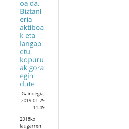
oa da.
Biztanl
eria
aktiboa
k eta
langab
etu
kopuru
ak gora
egin
dute
Gaindegia,
2019-01-29
- 11:49
2018ko
laugarren