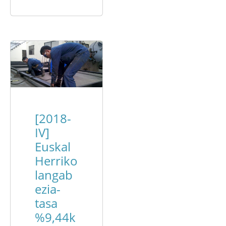
[2018-
IV]
Euskal
Herriko
langab
ezia-
tasa
%9,44k