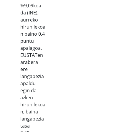
%9,09koa
da (INE),
aurreko
hiruhilekoa
n baino 0,4
puntu
apalagoa.
EUSTATen
arabera
ere
langabezia
apaldu
egin da
azken
hiruhilekoa
n, baina
langabezia
tasa