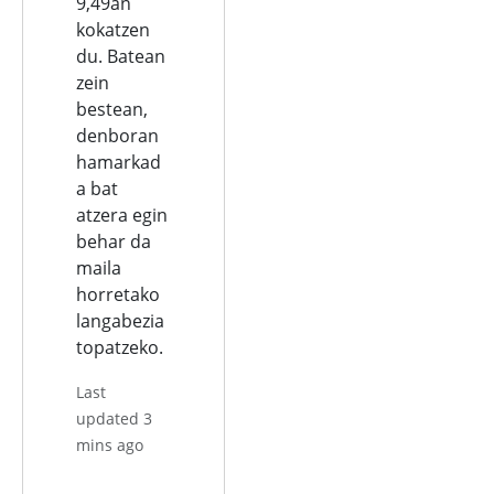
9,49an
kokatzen
du. Batean
zein
bestean,
denboran
hamarkad
a bat
atzera egin
behar da
maila
horretako
langabezia
topatzeko.
Last
updated 3
mins ago