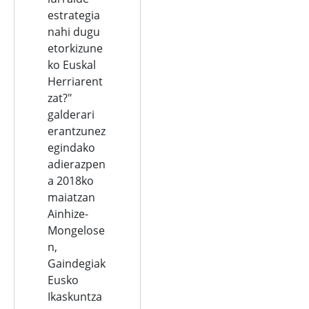
estrategia
nahi dugu
etorkizune
ko Euskal
Herriarent
zat?"
galderari
erantzunez
egindako
adierazpen
a 2018ko
maiatzan
Ainhize-
Mongelose
n,
Gaindegiak
Eusko
Ikaskuntza