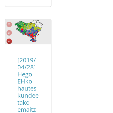
[2019/
04/28]
Hego
EHko
hautes
kundee
tako
emaitz