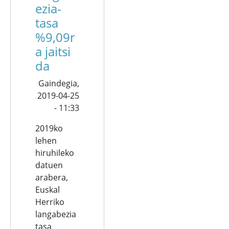
ezia-
tasa
%9,09r
a jaitsi
da
Gaindegia,
2019-04-25
- 11:33
2019ko
lehen
hiruhileko
datuen
arabera,
Euskal
Herriko
langabezia
tasa