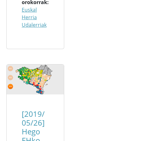
orokorrak
Euskal
Herria
Udalerriak
[2019/
05/26]
Hego
EHko