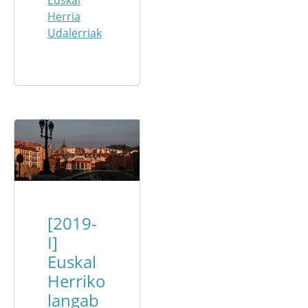
Herria
Udalerriak
[2019-
I]
Euskal
Herriko
langab