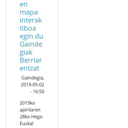
en
mapa
interak
tiboa
egin du
Gainde
giak
Berriar
entzat
Gaindegia,
2019-05-02
- 16:50
2019ko
apirilaren
28ko Hego
Euskal