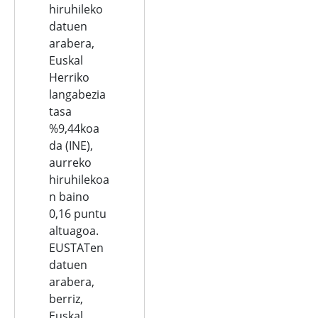
hiruhileko
datuen
arabera,
Euskal
Herriko
langabezia
tasa
%9,44koa
da (INE),
aurreko
hiruhilekoa
n baino
0,16 puntu
altuagoa.
EUSTATen
datuen
arabera,
berriz,
Euskal