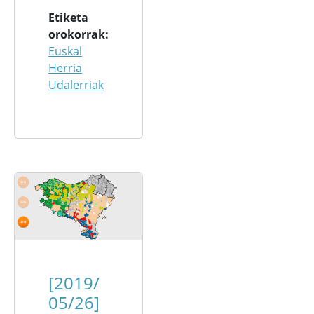
Etiketa
orokorrak
Euskal
Herria
Udalerriak
[2019/
05/26]