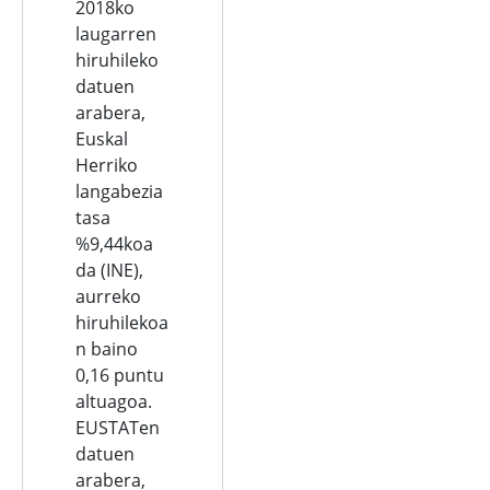
2018ko
laugarren
hiruhileko
datuen
arabera,
Euskal
Herriko
langabezia
tasa
%9,44koa
da (INE),
aurreko
hiruhilekoa
n baino
0,16 puntu
altuagoa.
EUSTATen
datuen
arabera,