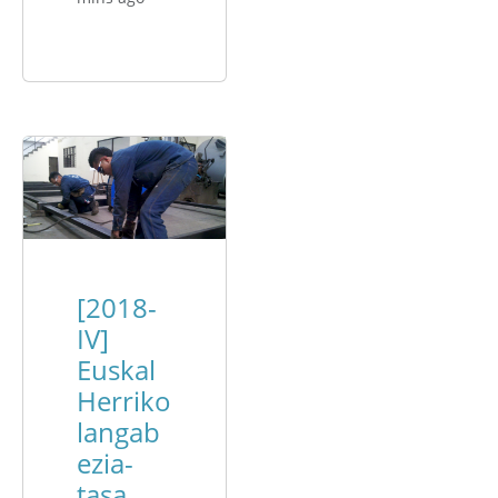
[2018-
IV]
Euskal
Herriko
langab
ezia-
tasa