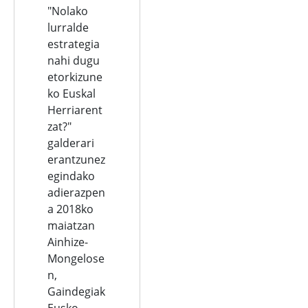
"Nolako
lurralde
estrategia
nahi dugu
etorkizune
ko Euskal
Herriarent
zat?"
galderari
erantzunez
egindako
adierazpen
a 2018ko
maiatzan
Ainhize-
Mongelose
n,
Gaindegiak
Eusko