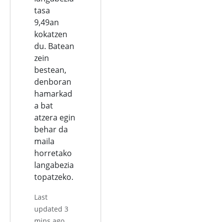
tasa
9,49an
kokatzen
du. Batean
zein
bestean,
denboran
hamarkad
a bat
atzera egin
behar da
maila
horretako
langabezia
topatzeko.
Last
updated 3
mins ago