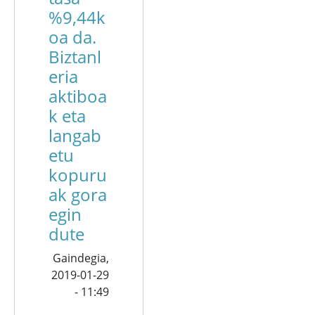
%9,44k
oa da.
Biztanl
eria
aktiboa
k eta
langab
etu
kopuru
ak gora
egin
dute
Gaindegia,
2019-01-29
- 11:49