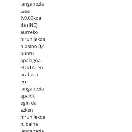
langabezia
tasa
%9,09koa
da (INE),
aurreko
hiruhilekoa
n baino 0,4
puntu
apalagoa.
EUSTATen
arabera
ere
langabezia
apaldu
egin da
azken
hiruhilekoa
n, baina
langabezia