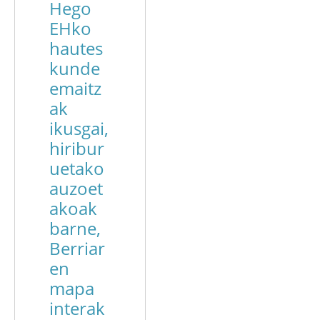
Hego
EHko
hautes
kunde
emaitz
ak
ikusgai,
hiribur
uetako
auzoet
akoak
barne,
Berriar
en
mapa
interak