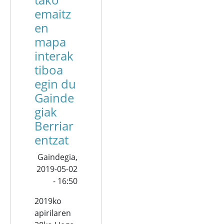
emaitz
en
mapa
interak
tiboa
egin du
Gainde
giak
Berriar
entzat
Gaindegia,
2019-05-02
- 16:50
2019ko
apirilaren