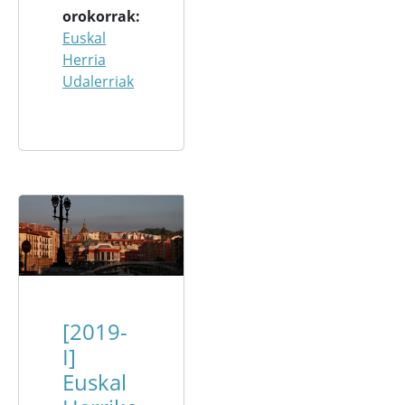
orokorrak
Euskal
Herria
Udalerriak
[2019-
I]
Euskal