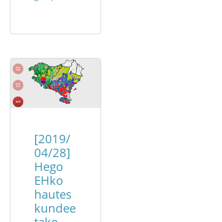
[2019/
04/28]
Hego
EHko
hautes
kundee
tako