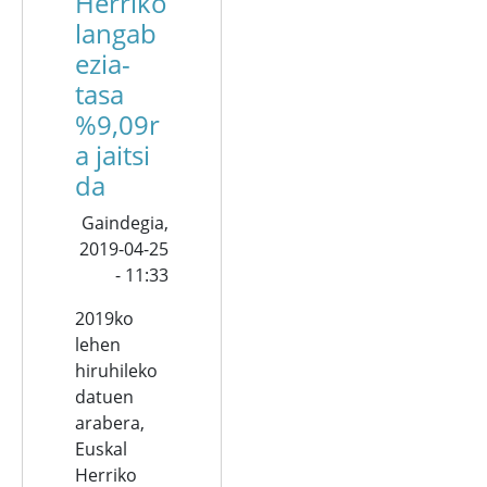
Herriko
langab
ezia-
tasa
%9,09r
a jaitsi
da
Gaindegia,
2019-04-25
- 11:33
2019ko
lehen
hiruhileko
datuen
arabera,
Euskal
Herriko