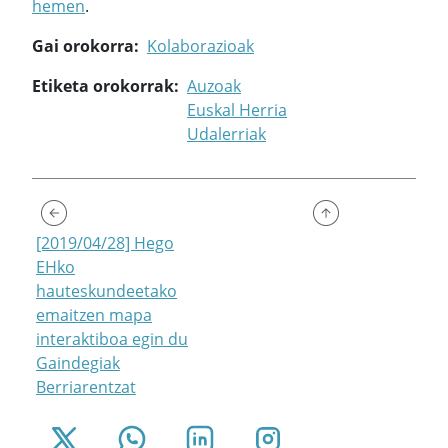
hemen
.
Gai orokorra
Kolaborazioak
Etiketa orokorrak
Auzoak
Euskal Herria
Udalerriak
[2019/04/28] Hego
EHko
hauteskundeetako
emaitzen mapa
interaktiboa egin du
Gaindegiak
Berriarentzat