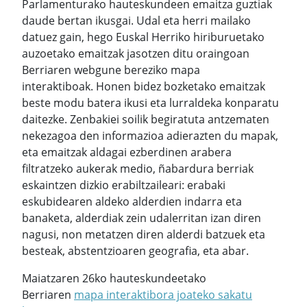
Parlamenturako hauteskundeen emaitza guztiak
daude bertan ikusgai. Udal eta herri mailako
datuez gain, hego Euskal Herriko hiriburuetako
auzoetako emaitzak jasotzen ditu oraingoan
Berriaren webgune bereziko mapa
interaktiboak. Honen bidez bozketako emaitzak
beste modu batera ikusi eta lurraldeka konparatu
daitezke. Zenbakiei soilik begiratuta antzematen
nekezagoa den informazioa adierazten du mapak,
eta emaitzak aldagai ezberdinen arabera
filtratzeko aukerak medio, ñabardura berriak
eskaintzen dizkio erabiltzaileari: erabaki
eskubidearen aldeko alderdien indarra eta
banaketa, alderdiak zein udalerritan izan diren
nagusi, non metatzen diren alderdi batzuek eta
besteak, abstentzioaren geografia, eta abar.
Maiatzaren 26ko hauteskundeetako
Berriaren
mapa interaktibora joateko sakatu