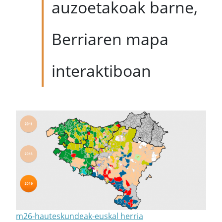
auzoetakoak barne,
Berriaren mapa
interaktiboan
m26-hauteskundeak-euskal herria