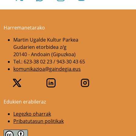
Harremanetarako
Martin Ugalde Kultur Parkea
Gudarien etorbidea z/g
20140 - Andoain (Gipuzkoa)
Tel.: 623-38 02 23 / 943-30 43 65
komunikazioa@gaindegia.eus
Edukien erabileraz
Legezko oharrak
Pribatutasun politikak