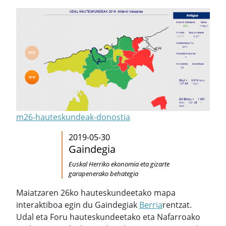
m26-hauteskundeak-donostia
2019-05-30
Gaindegia
Euskal Herriko ekonomia eta gizarte
garapenerako behategia
Maiatzaren 26ko hauteskundeetako mapa
interaktiboa egin du Gaindegiak
Berria
rentzat.
Udal eta Foru hauteskundeetako eta Nafarroako