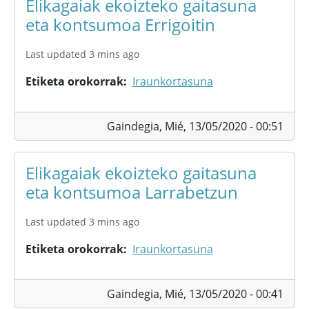
Elikagaiak ekoizteko gaitasuna
eta kontsumoa Errigoitin
Last updated 3 mins ago
Etiketa orokorrak
Iraunkortasuna
Gaindegia,
Mié, 13/05/2020 - 00:51
Elikagaiak ekoizteko gaitasuna
eta kontsumoa Larrabetzun
Last updated 3 mins ago
Etiketa orokorrak
Iraunkortasuna
Gaindegia,
Mié, 13/05/2020 - 00:41