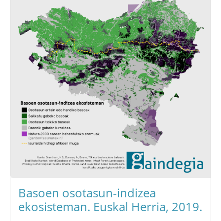
Basoen osotasun-indizea
ekosisteman. Euskal Herria, 2019.