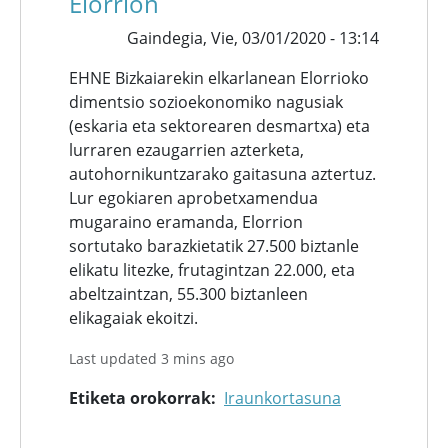
Elorrion
Gaindegia,
Vie, 03/01/2020 - 13:14
EHNE Bizkaiarekin elkarlanean Elorrioko
dimentsio sozioekonomiko nagusiak
(eskaria eta sektorearen desmartxa) eta
lurraren ezaugarrien azterketa,
autohornikuntzarako gaitasuna aztertuz.
Lur egokiaren aprobetxamendua
mugaraino eramanda, Elorrion
sortutako barazkietatik 27.500 biztanle
elikatu litezke, frutagintzan 22.000, eta
abeltzaintzan, 55.300 biztanleen
elikagaiak ekoitzi.
Last updated 3 mins ago
Etiketa orokorrak
Iraunkortasuna