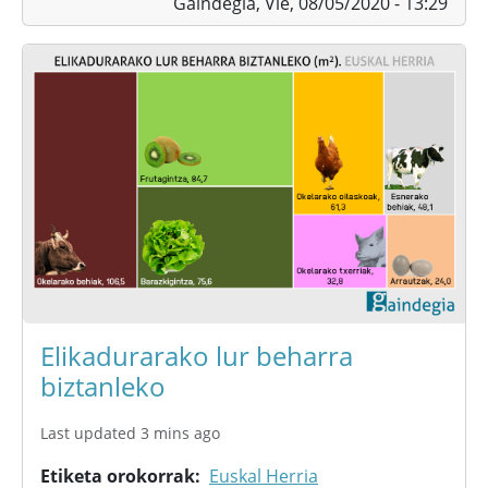
Gaindegia,
Vie, 08/05/2020 - 13:29
Elikadurarako lur beharra
biztanleko
Last updated 3 mins ago
Etiketa orokorrak
Euskal Herria