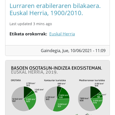
Lurraren erabileraren bilakaera.
Euskal Herria, 1900/2010.
Last updated 3 mins ago
Etiketa orokorrak
Euskal Herria
Gaindegia,
Jue, 10/06/2021 - 11:09