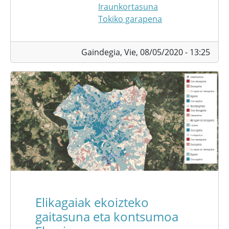
Iraunkortasuna
Tokiko garapena
Gaindegia,
Vie, 08/05/2020 - 13:25
Elikagaiak ekoizteko
gaitasuna eta kontsumoa