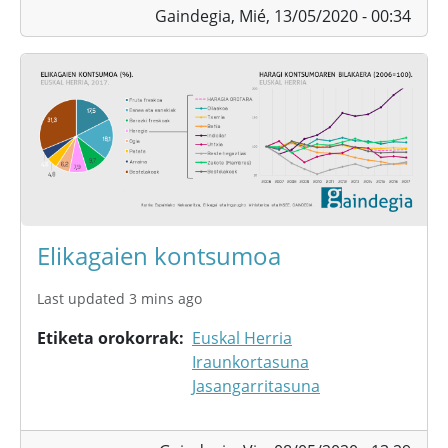
Gaindegia,
Mié, 13/05/2020 - 00:34
Elikagaien kontsumoa
Last updated 3 mins ago
Etiketa orokorrak
Euskal Herria
Iraunkortasuna
Jasangarritasuna