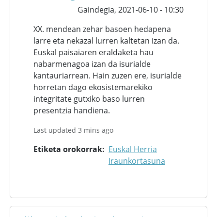
Gaindegia,
2021-06-10 - 10:30
XX. mendean zehar basoen hedapena
larre eta nekazal lurren kaltetan izan da.
Euskal paisaiaren eraldaketa hau
nabarmenagoa izan da isurialde
kantauriarrean. Hain zuzen ere, isurialde
horretan dago ekosistemarekiko
integritate gutxiko baso lurren
presentzia handiena.
Last updated 3 mins ago
Etiketa orokorrak
Euskal Herria
Iraunkortasuna