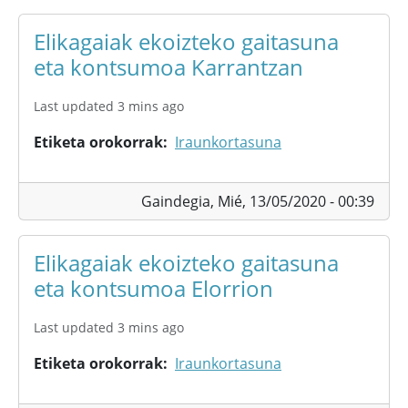
Elikagaiak ekoizteko gaitasuna
eta kontsumoa Karrantzan
Last updated 3 mins ago
Etiketa orokorrak
Iraunkortasuna
Gaindegia,
Mié, 13/05/2020 - 00:39
Elikagaiak ekoizteko gaitasuna
eta kontsumoa Elorrion
Last updated 3 mins ago
Etiketa orokorrak
Iraunkortasuna