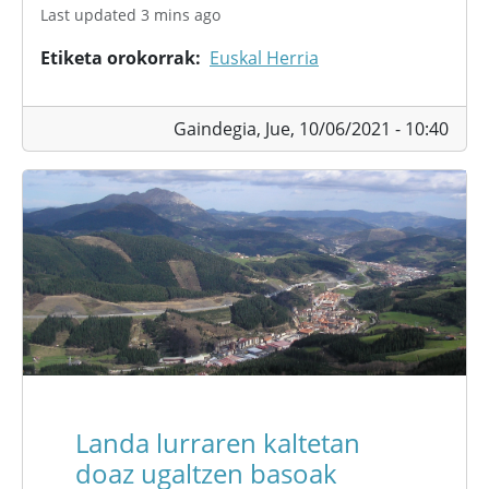
Last updated 3 mins ago
Etiketa orokorrak
Euskal Herria
Gaindegia,
Jue, 10/06/2021 - 10:40
Landa lurraren kaltetan
doaz ugaltzen basoak