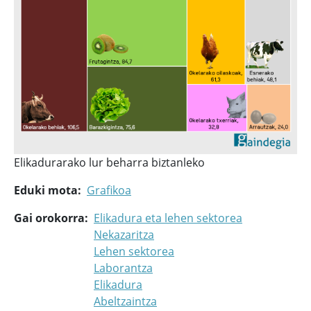
Elikadurarako lur beharra biztanleko
Eduki mota
Grafikoa
Gai orokorra
Elikadura eta lehen sektorea
Nekazaritza
Lehen sektorea
Laborantza
Elikadura
Abeltzaintza