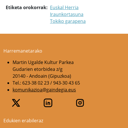
Etiketa orokorrak
Euskal Herria
Iraunkortasuna
Tokiko garapena
Harremanetarako
Martin Ugalde Kultur Parkea
Gudarien etorbidea z/g
20140 - Andoain (Gipuzkoa)
Tel.: 623-38 02 23 / 943-30 43 65
komunikazioa@gaindegia.eus
Edukien erabileraz